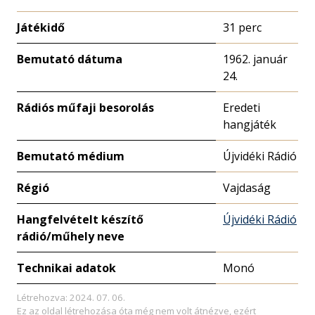
Játékidő
31 perc
Bemutató dátuma
1962. január
24.
Rádiós műfaji besorolás
Eredeti
hangjáték
Bemutató médium
Újvidéki Rádió
Régió
Vajdaság
Hangfelvételt készítő
Újvidéki Rádió
rádió/műhely neve
Technikai adatok
Monó
Létrehozva: 2024. 07. 06.
Ez az oldal létrehozása óta még nem volt átnézve, ezért