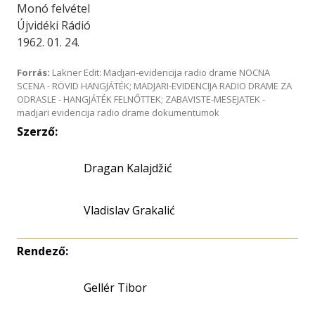
Monó felvétel
Újvidéki Rádió
1962. 01. 24.
Forrás:
Lakner Edit: Madjari-evidencija radio drame NOCNA
SCENA - RÖVID HANGJÁTÉK; MADJARI-EVIDENCIJA RADIO DRAME ZA
ODRASLE - HANGJÁTÉK FELNŐTTEK; ZABAVISTE-MESEJATEK -
madjari evidencija radio drame dokumentumok
Szerző:
Dragan Kalajdžić
Vladislav Grakalić
Rendező:
Gellér Tibor