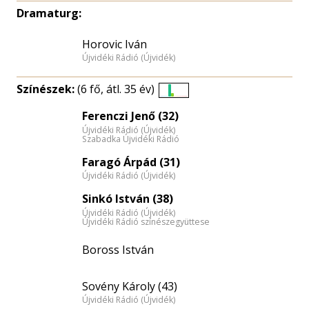
Dramaturg:
Horovic Iván
Újvidéki Rádió (Újvidék)
Színészek:
(6 fő, átl. 35 év)
Életkori
Ferenczi Jenő (32)
eloszlás
Újvidéki Rádió (Újvidék)
nagyítása
Szabadka Újvidéki Rádió
Faragó Árpád (31)
Újvidéki Rádió (Újvidék)
Sinkó István (38)
Újvidéki Rádió (Újvidék)
Újvidéki Rádió színészegyüttese
Boross István
Sovény Károly (43)
Újvidéki Rádió (Újvidék)