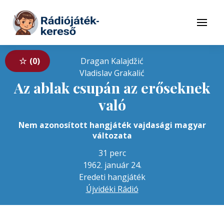
Tovább a navigációhoz
Tovább a tartalomhoz
Menü
0
Dragan Kalajdžić
Vladislav Grakalić
Az ablak csupán az erőseknek
való
Nem azonosított hangjáték vajdasági magyar
változata
31 perc
1962. január 24.
Eredeti hangjáték
Újvidéki Rádió