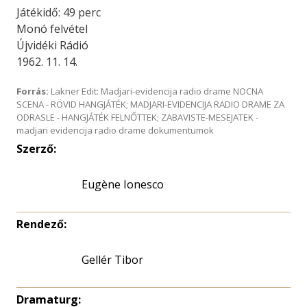
Játékidő: 49 perc
Monó felvétel
Újvidéki Rádió
1962. 11. 14.
Forrás:
Lakner Edit: Madjari-evidencija radio drame NOCNA
SCENA - RÖVID HANGJÁTÉK; MADJARI-EVIDENCIJA RADIO DRAME ZA
ODRASLE - HANGJÁTÉK FELNŐTTEK; ZABAVISTE-MESEJATEK -
madjari evidencija radio drame dokumentumok
Szerző:
Eugène Ionesco
Rendező:
Gellér Tibor
Dramaturg: