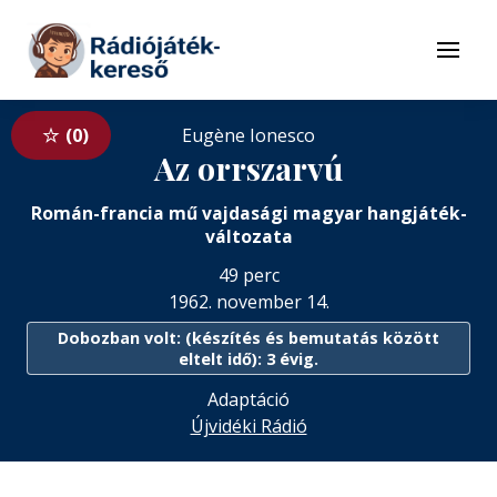
Tovább a navigációhoz
Tovább a tartalomhoz
Menü
0
Eugène Ionesco
Az orrszarvú
Román-francia mű vajdasági magyar hangjáték-
változata
49 perc
1962. november 14.
Dobozban volt: (készítés és bemutatás között
eltelt idő): 3 évig.
Adaptáció
Újvidéki Rádió