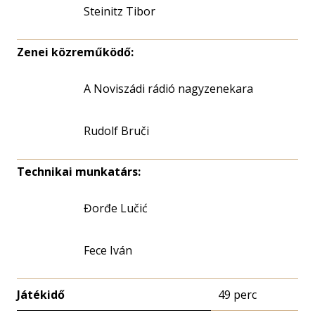
Steinitz Tibor
Zenei közreműködő:
A Noviszádi rádió nagyzenekara
Rudolf Bruči
Technikai munkatárs:
Đorđe Lučić
Fece Iván
Játékidő
49 perc