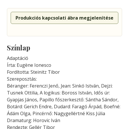
Produkciós kapcsolati ábra megjelenítése
Színlap
Adaptáció
Írta: Eugène Ionesco
Fordította: Steinitz Tibor
Szereposztás:
Béranger: Ferenczi Jenő, Jean: Sinkó István, Dejzi:
Tusnek Ottilia, A logikus: Boross István, Idős úr:
Gyapjas János, Papillo főszerkesztő: Sántha Sándor,
Botárd: Gerich Endre, Dudard: Faragó Árpád, Boefné:
Ádám Olga, Pincérnő: Nagygellértné Kiss Júlia
Dramaturg: Horovic Iván
Rendezte: Gellér Tibor