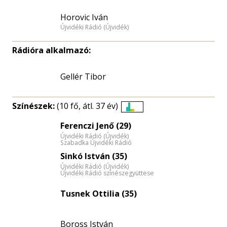
Horovic Iván
Újvidéki Rádió (Újvidék)
Rádióra alkalmazó:
Gellér Tibor
Színészek:
(10 fő, átl. 37 év)
Életkori
Ferenczi Jenő (29)
eloszlás
Újvidéki Rádió (Újvidék)
nagyítása
Szabadka Újvidéki Rádió
Sinkó István (35)
Újvidéki Rádió (Újvidék)
Újvidéki Rádió színészegyüttese
Tusnek Ottilia (35)
Boross István