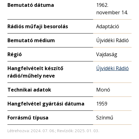
Bemutató dátuma
1962.
november 14.
Rádiós műfaji besorolás
Adaptáció
Bemutató médium
Újvidéki Rádió
Régió
Vajdaság
Hangfelvételt készítő
Újvidéki Rádió
rádió/műhely neve
Technikai adatok
Monó
Hangfelvétel gyártási dátuma
1959
Forrásmű típusa
Színmű
Létrehozva: 2024. 07. 06.; Revíziók: 2025. 01. 03.