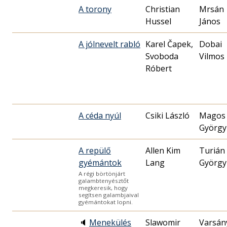
A torony
Christian
Mrsán
Hussel
János
A jólnevelt rabló
Karel Čapek,
Dobai
Svoboda
Vilmos
Róbert
A céda nyúl
Csiki László
Magos
György
A repülő
Allen Kim
Turián
gyémántok
Lang
György
A régi börtönjárt
galambtenyésztőt
megkeresik, hogy
segítsen galambjaival
gyémántokat lopni.
🔈
Menekülés
Slawomir
Varsán