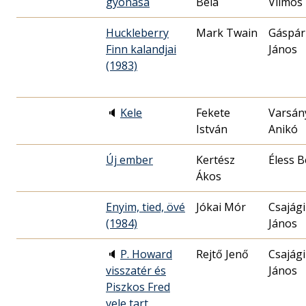
gyónása
Béla
Vilmos
Huckleberry
Mark Twain
Gáspár
Finn kalandjai
János
(1983)
🔈
Kele
Fekete
Varsán
István
Anikó
Új ember
Kertész
Éless B
Ákos
Enyim, tied, övé
Jókai Mór
Csajági
(1984)
János
🔈
P. Howard
Rejtő Jenő
Csajági
visszatér és
János
Piszkos Fred
vele tart