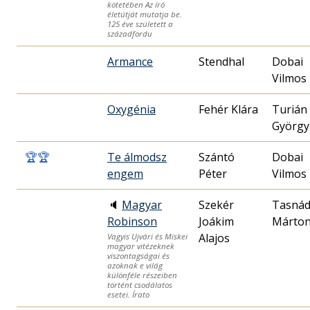
kötetében Az író
életútját mutatja be.
125 éve született a
századfordu
Armance
Stendhal
Dobai
Vilmos
Oxygénia
Fehér Klára
Turián
György
🏆
🏆
Te álmodsz
Szántó
Dobai
engem
Péter
Vilmos
🔈
Magyar
Szekér
Tasnád
Robinson
Joákim
Márto
Alajos
Vagyis Ujvári és Miskei
magyar vitézeknek
viszontagságai és
azoknak e világ
különféle részeiben
történt csodálatos
esetei. Írato