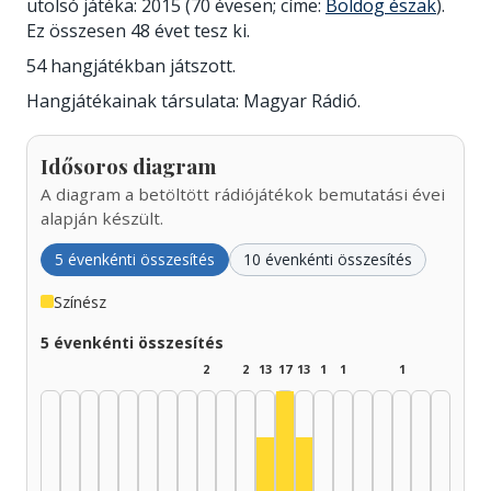
utolsó játéka: 2015 (70 évesen; címe:
Boldog észak
).
Ez összesen 48 évet tesz ki.
54 hangjátékban játszott.
Hangjátékainak társulata: Magyar Rádió.
Idősoros diagram
A diagram a betöltött rádiójátékok bemutatási évei
alapján készült.
5 évenkénti összesítés
10 évenkénti összesítés
Színész
5 évenkénti összesítés
2
2
13
17
13
1
1
1