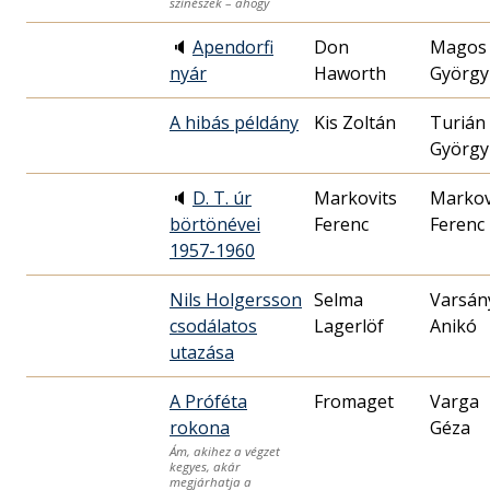
színészek – ahogy
🔈
Apendorfi
Don
Magos
nyár
Haworth
György
A hibás példány
Kis Zoltán
Turián
György
🔈
D. T. úr
Markovits
Markov
börtönévei
Ferenc
Ferenc
1957-1960
Nils Holgersson
Selma
Varsán
csodálatos
Lagerlöf
Anikó
utazása
A Próféta
Fromaget
Varga
rokona
Géza
Ám, akihez a végzet
kegyes, akár
megjárhatja a