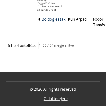
tárgyalásának
története keveredik
az aznapi, rádi
🔈
Boldog észak
Kun Árpád
Fodor
Tamás
51–54 betöltése
1–50 / 54 megjelenítve
© 2026 All rights reserved.
Oldal tetejére