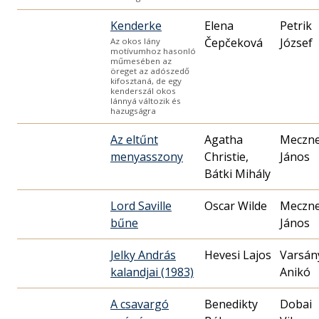
Kenderke
Elena
Petrik
Čepčeková
József
Az okos lány
motívumhoz hasonló
műmesében az
öreget az adószedő
kifosztaná, de egy
kenderszál okos
lánnyá változik és
hazugságra
Az eltűnt
Agatha
Meczn
menyasszony
Christie,
János
Bátki Mihály
Lord Saville
Oscar Wilde
Meczn
bűne
János
Jelky András
Hevesi Lajos
Varsán
kalandjai (1983)
Anikó
A csavargó
Benedikty
Dobai