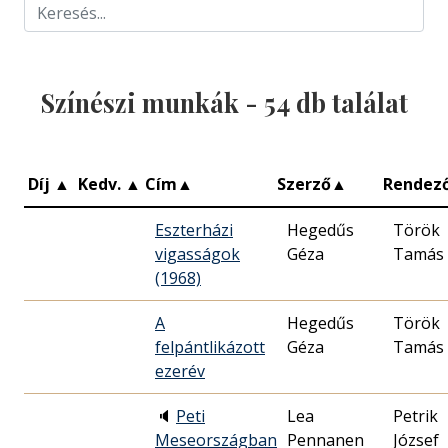
Színészi munkák -
54
db találat
Díj
▲
Kedv.
▲
Cím
▲
Szerző
▲
Rendez
Eszterházi
Hegedűs
Török
vigasságok
Géza
Tamás
(1968)
A
Hegedűs
Török
felpántlikázott
Géza
Tamás
ezerév
🔈
Peti
Lea
Petrik
Meseországban
Pennanen
József