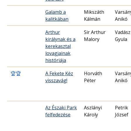
Galamb a
Mikszáth
Varsán
kalitkában
Kálmán
Anikó
Arthur
Sir Arthur
Vadász
királynak és a
Malory
Gyula
kerekasztal
lovagjainak
históriája
🏆
🏆
A Fekete Kéz
Horváth
Varsán
visszavág!
Péter
Anikó
Az Északi Park
Aszlányi
Petrik
felfedezése
Károly
József