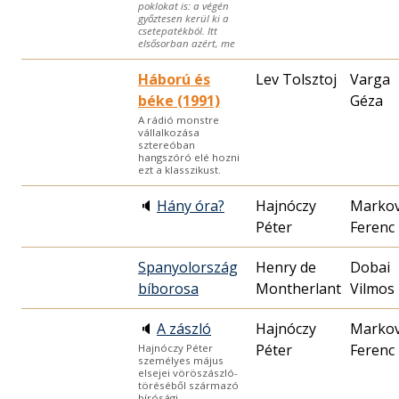
poklokat is: a végén
győztesen kerül ki a
csetepatékból. Itt
elsősorban azért, me
Háború és
Lev Tolsztoj
Varga
béke (1991)
Géza
A rádió monstre
vállalkozása
sztereóban
hangszóró elé hozni
ezt a klasszikust.
🔈
Hány óra?
Hajnóczy
Markov
Péter
Ferenc
Spanyolország
Henry de
Dobai
bíborosa
Montherlant
Vilmos
🔈
A zászló
Hajnóczy
Markov
Péter
Ferenc
Hajnóczy Péter
személyes május
elsejei vöröszászló-
töréséből származó
bírósági