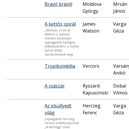
Bravó brávó!
Moldova
Mrsán
György
János
A kettős spirál
James
Varga
Watson
Géza
„Watson, Crick és
Wilkins a század
minden bizonnyal
legnagyobb biológiai
felfedezéséért, a kettős
spirál (DNS)
szerkezetének meg
Tropikomédia
Vercors
Varsán
Anikó
A császár
Ryszard
Dobai
Kapuscinski
Vilmos
Az elsüllyedt
Herczeg
Varga
világ
Ferenc
Géza
Lapozgatás Herczeg
Ferenc emlékezéseinek
„A Várhegy” című