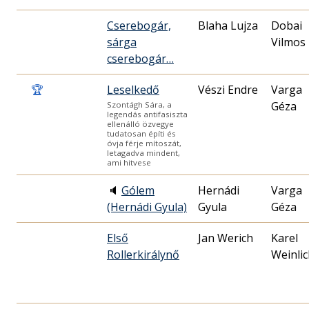
Cserebogár,
Blaha Lujza
Dobai
sárga
Vilmos
cserebogár…
🏆
Leselkedő
Vészi Endre
Varga
Géza
Szontágh Sára, a
legendás antifasiszta
ellenálló özvegye
tudatosan építi és
óvja férje mítoszát,
letagadva mindent,
ami hitvese
🔈
Gólem
Hernádi
Varga
(Hernádi Gyula)
Gyula
Géza
Első
Jan Werich
Karel
Rollerkirálynő
Weinli