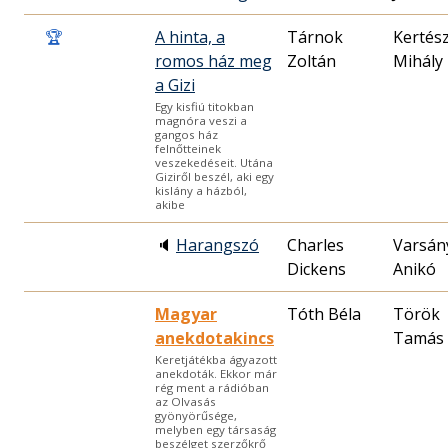
🏆
A hinta, a
Tárnok
Kertés
romos ház meg
Zoltán
Mihály
a Gizi
Egy kisfiú titokban
magnóra veszi a
gangos ház
felnőtteinek
veszekedéseit. Utána
Giziről beszél, aki egy
kislány a házból,
akibe
🔈
Harangszó
Charles
Varsán
Dickens
Anikó
Magyar
Tóth Béla
Török
anekdotakincs
Tamás
Keretjátékba ágyazott
anekdoták. Ekkor már
rég ment a rádióban
az Olvasás
gyönyörűsége,
melyben egy társaság
beszélget szerzőkrő