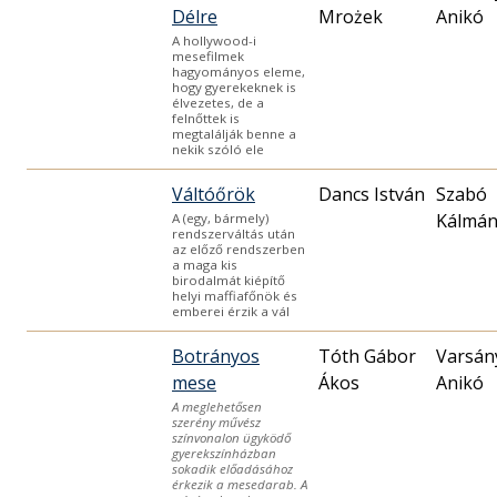
Délre
Mrożek
Anikó
A hollywood-i
mesefilmek
hagyományos eleme,
hogy gyerekeknek is
élvezetes, de a
felnőttek is
megtalálják benne a
nekik szóló ele
Váltóőrök
Dancs István
Szabó
Kálmá
A (egy, bármely)
rendszerváltás után
az előző rendszerben
a maga kis
birodalmát kiépítő
helyi maffiafőnök és
emberei érzik a vál
Botrányos
Tóth Gábor
Varsán
mese
Ákos
Anikó
A meglehetősen
szerény művész
színvonalon ügyködő
gyerekszínházban
sokadik előadásához
érkezik a mesedarab. A