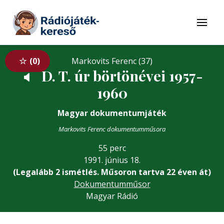
Tovább a navigációhoz
Tovább a tartalomhoz
Menü
0
Markovits Ferenc (37)
D. T. úr börtönévei 1957-
🔈
1960
Magyar dokumentumjáték
Markovits Ferenc dokumentumműsora
55 perc
1991. június 18.
(Legalább 2 ismétlés. Műsoron tartva 22 éven át)
Dokumentumműsor
Magyar Rádió