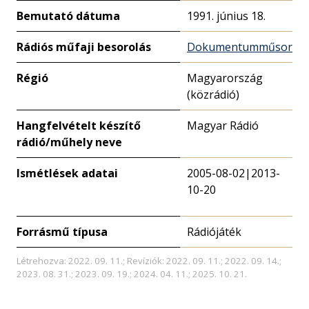
Bemutató dátuma
1991. június 18.
Rádiós műfaji besorolás
Dokumentumműsor
Régió
Magyarország
(közrádió)
Hangfelvételt készítő
Magyar Rádió
rádió/műhely neve
Ismétlések adatai
2005-08-02|2013-
10-20
Forrásmű típusa
Rádiójáték
Létrehozva: 2022. 09. 11.; Revíziók: 2022. 09. 11.; 2022. 09. 14.;
2023. 08. 31.; 2023. 09. 19.; 2024. 04. 11.; 2025. 10. 21.