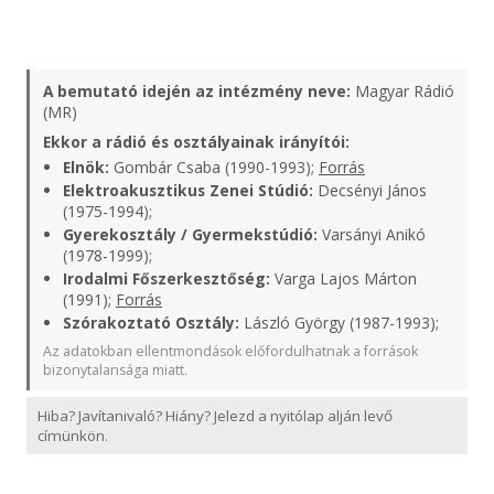
A bemutató idején az intézmény neve:
Magyar Rádió
(MR)
Ekkor a rádió és osztályainak irányítói:
Elnök:
Gombár Csaba (1990-1993);
Forrás
Elektroakusztikus Zenei Stúdió:
Decsényi János
(1975-1994);
Gyerekosztály / Gyermekstúdió:
Varsányi Anikó
(1978-1999);
Irodalmi Főszerkesztőség:
Varga Lajos Márton
(1991);
Forrás
Szórakoztató Osztály:
László György (1987-1993);
Az adatokban ellentmondások előfordulhatnak a források
bizonytalansága miatt.
Hiba? Javítanivaló? Hiány? Jelezd a nyitólap alján levő
címünkön.