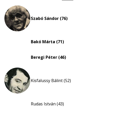
Életkori
eloszlás
nagyítása
Szabó Sándor (76)
Bakó Márta (71)
Beregi Péter (46)
Kisfalussy Bálint (52)
Rudas István (43)