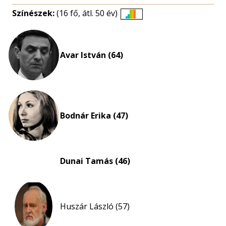
Színészek:
(16 fő, átl. 50 év)
Életkori
eloszlás
nagyítása
Avar István (64)
Bodnár Erika (47)
Dunai Tamás (46)
Huszár László (57)