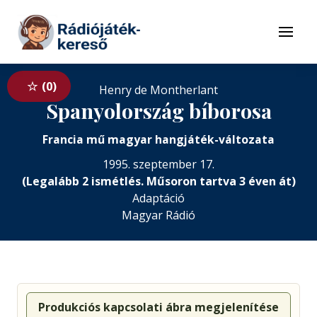
Tovább a navigációhoz
Tovább a tartalomhoz
Menü
0
Henry de Montherlant
Spanyolország bíborosa
Francia mű magyar hangjáték-változata
1995. szeptember 17.
(Legalább 2 ismétlés. Műsoron tartva 3 éven át)
Adaptáció
Magyar Rádió
Produkciós kapcsolati ábra megjelenítése