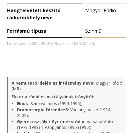
Hangfelvételt készítő
Magyar Rádió
rádió/műhely neve
Forrásmű típusa
Színmű
Létrehozva: 2021. 09. 29.; Revíziók: 2024. 04. 04.
A bemutató idején az intézmény neve:
Magyar Rádió
(MR)
Ekkor a rádió és osztályainak irányítói:
Elnök:
Szirányi János (1994-1996);
Dramaturgia főrendező:
Varsányi Anikó (1994-
2002);
Gyerekosztály / Gyermekstúdió:
Varsányi Anikó
(1978-1999) | Papp János 1995 (1995);