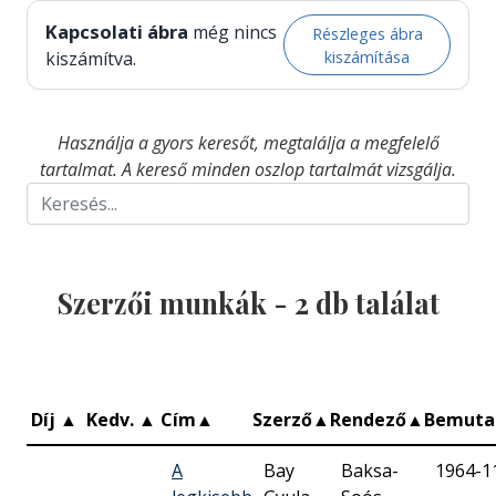
Kapcsolati ábra
még nincs
Részleges ábra
kiszámítása
kiszámítva.
Használja a gyors keresőt, megtalálja a megfelelő
tartalmat. A kereső minden oszlop tartalmát vizsgálja.
Szerzői munkák -
2
db találat
Díj
▲
Kedv.
▲
Cím
▲
Szerző
▲
Rendező
▲
Bemuta
A
Bay
Baksa-
1964-1