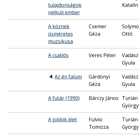
tulajdonságok
Katalin
nélküli ember
A köznek
Csemer
Solymo
ösméretes
Géza
Ottó
muzsikusa
A csatlós
Veres Péter
Vadász
Gyula
🔈
Az én falum
Gárdonyi
Vadász
Géza
Gyula
A futár (1990)
Bárczy János
Turián
György
A jobbik élet
Fulvio
Turián
Tomizza
György