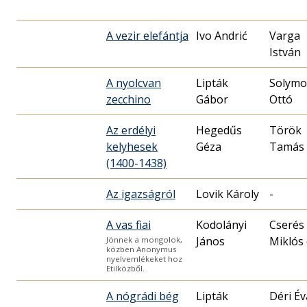
A vezir elefántja
Ivo Andrić
Varga
István
A nyolcvan
Lipták
Solymo
zecchino
Gábor
Ottó
Az erdélyi
Hegedűs
Török
kelyhesek
Géza
Tamás
(1400-1438)
Az igazságról
Lovik Károly
-
A vas fiai
Kodolányi
Cserés
János
Miklós 
Jönnek a mongolok,
közben Anonymus
nyelvemlékeket hoz
Etilközből.
A nógrádi bég
Lipták
Déri Év