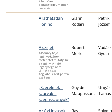
állandóan
panaszkodik, minden
rossz és
A láthatatlan
Gianni
Petrik
Tonino
Rodari
József
A sziget
Robert
Vadász
Merle
Gyula
A Bounty hajó
legénységének
történetét mutatja be
a regény. A hajó
legénysége nem
térhet vissza
Angliába, ezért partra
száll egy
„Szerelmek –
Guy de
Ungár
szarvak –
Maupassant
Tamás
szépasszonyok”
Az égi lovasok
Ray
Solymo