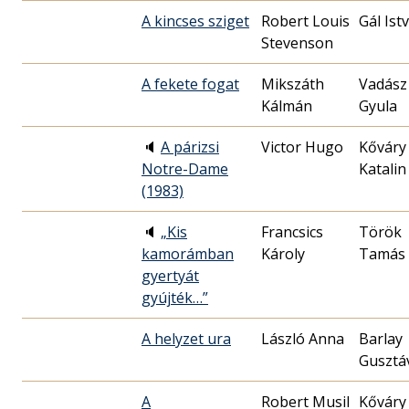
A kincses sziget
Robert Louis
Gál Ist
Stevenson
A fekete fogat
Mikszáth
Vadász
Kálmán
Gyula
🔈
A párizsi
Victor Hugo
Kőváry
Notre-Dame
Katalin
(1983)
🔈
„Kis
Francsics
Török
kamorámban
Károly
Tamás
gyertyát
gyújték…”
A helyzet ura
László Anna
Barlay
Gusztá
A
Robert Musil
Kőváry