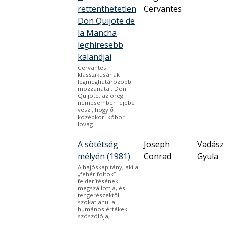
rettenthetetlen
Cervantes
Don Quijote de
la Mancha
leghíresebb
kalandjai
Cervantes
klasszikusának
legmeghatározóbb
mozzanatai. Don
Quijote, az öreg
nemesember fejébe
veszi, hogy ő
középkori kóbor
lovag
A sötétség
Joseph
Vadász
mélyén (1981)
Conrad
Gyula
A hajóskapitány, aki a
„fehér foltok”
felderítésének
megszállottja, és
tengerészektől
szokatlanül a
humános értékek
szószólója,