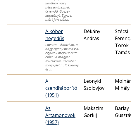
körében nagy
népszerűségnek
örvendő, Guszev-
kapitányt. Egyszer
márt járt nálun
A kóbor
Dékány
Szécsi
hegedűs
András
Ferenc,
Török
Lavotta – Biharival, a
nagy cigány prímással
Tamás
együtt – megkísérelte
elűzni a magyar
muzsikával szemben
megnyilvánuló közönyt
és m
A
Leonyid
Molnár
csendháborító
Szolovjov
Mihály
(1951)
Az
Makszim
Barlay
Artamonovok
Gorkij
Gusztá
(1957)