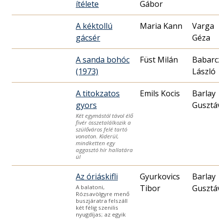
ítélete
Gábor
A kéktollú
Maria Kann
Varga
gácsér
Géza
A sanda bohóc
Füst Milán
Babarc
(1973)
László
A titokzatos
Emils Kocis
Barlay
gyors
Gusztá
Két egymástól távol élő
fivér összetalálkozik a
szülőváros felé tartó
vonaton. Kiderül,
mindketten egy
aggasztó hír hallatára
ül
Az óriáskifli
Gyurkovics
Barlay
Tibor
Gusztá
A balatoni,
Rózsavölgyre menő
buszjáratra felszáll
két félig szenilis
nyugdíjas; az egyik