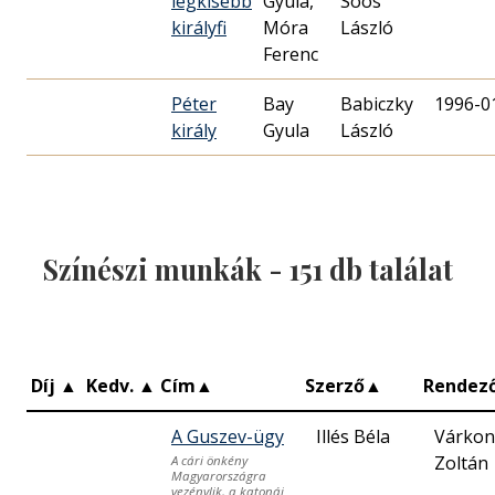
legkisebb
Gyula,
Soós
királyfi
Móra
László
Ferenc
Péter
Bay
Babiczky
1996-0
király
Gyula
László
Színészi munkák -
151
db találat
Díj
▲
Kedv.
▲
Cím
▲
Szerző
▲
Rendez
A Guszev-ügy
Illés Béla
Várkon
Zoltán
A cári önkény
Magyarországra
vezénylik, a katonái