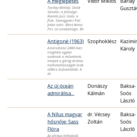
A meglepetés
Vidor Miklós
Barlay
Gusztá
Torday Mihály- Deák
Sándor; a felesége-
Komlós Juci; Gabi, a
fiúk- Somogyvári Pál;
Jolán néni- Báró Anna;
Piri, az unokahúga- Be
Antigoné (1963)
Szophoklész
Kazimi
Károly
A körülbelül 2400 éves
tragédia egyike
azoknak a műveknek,
melyek a görög dráma
halhatatlanságát örök
időkre biztosították. A
dr
Az új óceán
Donászy
Baksa-
admirálisa…
Kálmán
Soós
László
A Nílus magyar
dr. Vécsey
Baksa-
hősnője: Sass
Zoltán
Soós
Flóra
László
Az afrikai felfedező-