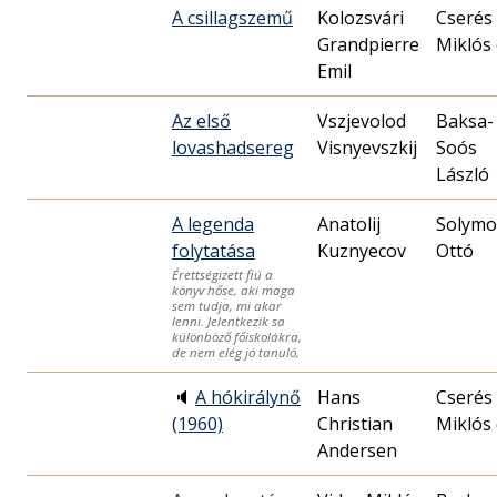
A csillagszemű
Kolozsvári
Cserés
Grandpierre
Miklós 
Emil
Az első
Vszjevolod
Baksa-
lovashadsereg
Visnyevszkij
Soós
László
A legenda
Anatolij
Solymo
folytatása
Kuznyecov
Ottó
Érettségizett fiú a
könyv hőse, aki maga
sem tudja, mi akar
lenni. Jelentkezik sa
különböző főiskolákra,
de nem elég jó tanuló,
🔈
A hókirálynő
Hans
Cserés
(1960)
Christian
Miklós 
Andersen