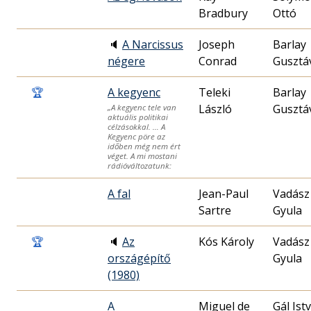
Bradbury
Ottó
🔈
A Narcissus
Joseph
Barlay
négere
Conrad
Gusztá
🏆
A kegyenc
Teleki
Barlay
László
Gusztá
„A kegyenc tele van
aktuális politikai
célzásokkal. … A
Kegyenc pöre az
időben még nem ért
véget. A mi mostani
rádióváltozatunk:
A fal
Jean-Paul
Vadász
Sartre
Gyula
🏆
🔈
Az
Kós Károly
Vadász
országépítő
Gyula
(1980)
A
Miguel de
Gál Ist