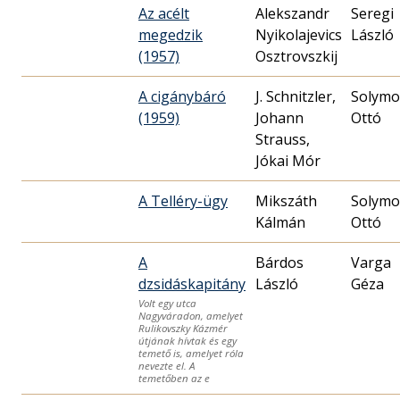
Az acélt
Alekszandr
Seregi
megedzik
Nyikolajevics
László
(1957)
Osztrovszkij
A cigánybáró
J. Schnitzler,
Solymo
(1959)
Johann
Ottó
Strauss,
Jókai Mór
A Telléry-ügy
Mikszáth
Solymo
Kálmán
Ottó
A
Bárdos
Varga
dzsidáskapitány
László
Géza
Volt egy utca
Nagyváradon, amelyet
Rulikovszky Kázmér
útjának hívtak és egy
temető is, amelyet róla
nevezte el. A
temetőben az e