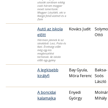
utazók sorában eddig
csak három magyar
nevet ismertünk:
Magyar Lászlóét, aki a
Kongó felső vizénél és a
Zam
Autó az iskola
Kovács Judit
Solymo
előtt
Ottó
Hárman jönnek ki az
iskolából: Laci, Pista és
Kati. Érettségi előtt
még egy kis
megbeszélést
tartanak. Az iskola
előtt egy gyöny
A legkisebb
Bay Gyula,
Baksa-
királyfi
Móra Ferenc
Soós
László
A boncidai
Enyedi
Molnár
kalamajka
György
Mihály