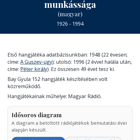
munkássága
(magyar)
1926 - 1994
Első hangjátéka adatbázisunkban: 1948 (22 évesen;
címe:
A Guszev-ügy
); utolsó: 1996 (2 évvel halála után,
címe:
Péter király
). Ez összesen 49 évet tesz ki.
Bay Gyula 152 hangjáték készítésében volt
közreműködő.
Hangjátékainak műhelye: Magyar Rádió.
Idősoros diagram
A diagram a betöltött rádiójátékok bemutatási évei
alapján készült.