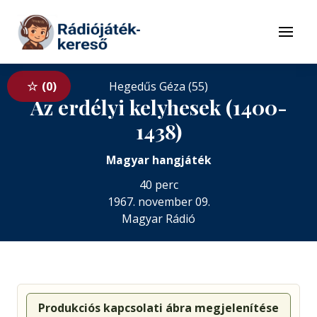
Tovább a navigációhoz
Tovább a tartalomhoz
Menü
0
Hegedűs Géza (55)
Az erdélyi kelyhesek (1400-
1438)
Magyar hangjáték
40 perc
1967. november 09.
Magyar Rádió
Produkciós kapcsolati ábra megjelenítése