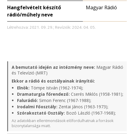
Hangfelvételt készítő
Magyar Rádió
rádió/műhely neve
Létrehozva: 2021. 09. 29.; Revíziók: 2024. 04. 05.
A bemutató idején az intézmény neve:
Magyar Rádió
és Televízió (MRT)
Ekkor a rádió és osztályainak irányítói:
Elnök:
Tömpe István (1962-1974);
Dramaturgia főrendező:
Cserés Miklós (1958-1981);
Falurádió:
Simon Ferenc (1967-1988);
Irodalmi Főosztály:
Zentai János (1963-1973);
Szórakoztató Osztály:
Bozó László (1967-1968);
Az adatokban ellentmondások előfordulhatnak a források
bizonytalansága miatt.