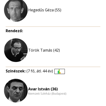
Hegedűs Géza (55)
Rendező:
Török Tamás (42)
Színészek:
(7 fő, átl. 44 év)
Életkori
eloszlás
nagyítása
Avar István (36)
Nemzeti Színház (Budapest)