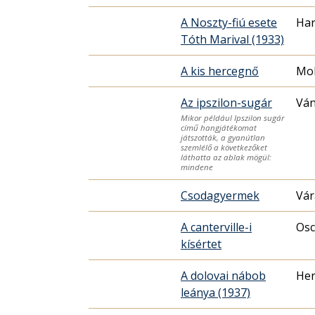
A Noszty-fiú esete
Har
Tóth Marival (1933)
A kis hercegnő
Mo
Az ipszilon-sugár
Ván
Mikor például Ipszilon sugár
című hangjátékomat
játszották, a gyanútlan
szemlélő a következőket
láthatta az ablak mögül:
mindene
Csodagyermek
Vár
A canterville-i
Osc
kísértet
A dolovai nábob
Her
leánya (1937)