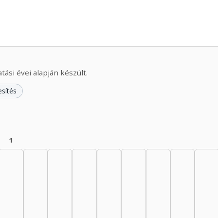
ási évei alapján készült.
esítés
1
945–1949: 17
nész, 1950–1954: 16