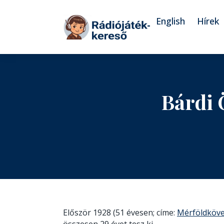
Tovább a navigációhoz
Tovább a tartalomhoz
English
Hírek
Bárdi 
Először 1928 (51 évesen; címe:
Mérföldköv