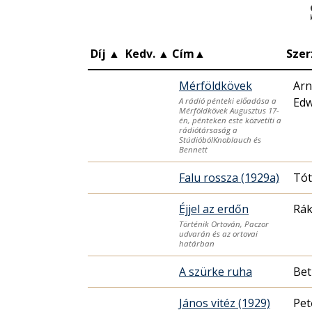
Díj
▲
Kedv.
▲
Cím
▲
Szer
Mérföldkövek
Arn
Edw
A rádió pénteki előadása a
Mérföldkövek Augusztus 17-
én, pénteken este közvetíti a
rádiótársaság a
StúdióbólKnoblauch és
Bennett
Falu rossza (1929a)
Tót
Éjjel az erdőn
Rák
Történik Ortován, Paczor
udvarán és az ortovai
határban
A szürke ruha
Bet
János vitéz (1929)
Pet