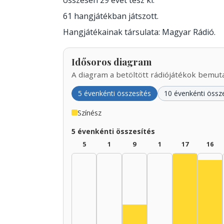
összesen 29 évet tesz ki.
61 hangjátékban játszott.
Hangjátékainak társulata: Magyar Rádió.
Idősoros diagram
A diagram a betöltött rádiójátékok bemutat
5 évenkénti összesítés
10 évenkénti össz
Színész
5 évenkénti összesítés
5
1
9
1
17
16
Színész, 1
Szí