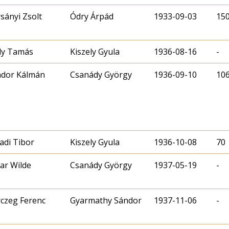
sányi Zsolt
Ódry Árpád
1933-09-03
15
ly Tamás
Kiszely Gyula
1936-08-16
-
dor Kálmán
Csanády György
1936-09-10
10
adi Tibor
Kiszely Gyula
1936-10-08
70
ar Wilde
Csanády György
1937-05-19
-
czeg Ferenc
Gyarmathy Sándor
1937-11-06
-