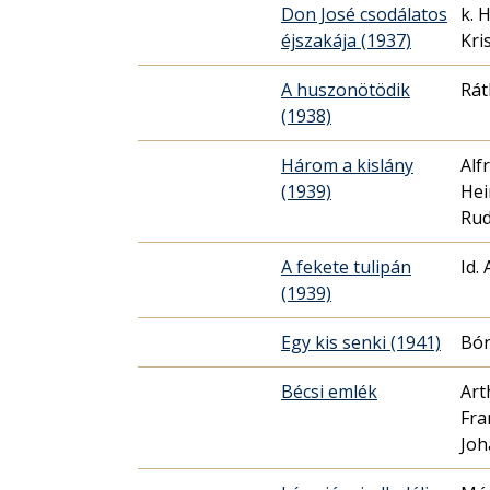
Don José csodálatos
k. 
éjszakája (1937)
Kri
A huszonötödik
Rát
(1938)
Három a kislány
Alf
(1939)
Hei
Rud
A fekete tulipán
Id.
(1939)
Egy kis senki (1941)
Bón
Bécsi emlék
Art
Fra
Joh