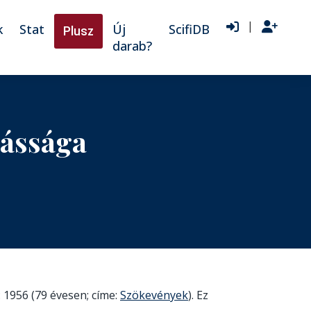
|
k
Stat
Új
ScifiDB
Plusz
darab?
kássága
 1956 (79 évesen; címe:
Szökevények
). Ez