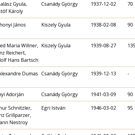
Halász Gyula,
Csanády György
1937-12-02
70
stóf Károly
honyi János
Kiszely Gyula
1938-02-08
90
red Maria Willner,
Kiszely Gyula
1939-08-27
13
nz Reichert,
olf Hans Bartsch
 Alexandre Dumas
Csanády György
1939-12-13
-
yi Adorján
Csanády György
1941-03-09
90
hur Schnitzler,
Egri István
1946-03-02
95
nz Grillparzer,
ann Nestroy