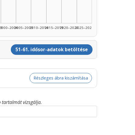
99
2000–2004
2005–2009
2010–2014
2015–2019
2020–2024
2025–2026
51-61. idősor-adatok betöltése
Részleges ábra kiszámítása
tartalmát vizsgálja.