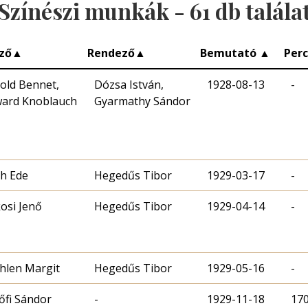
Színészi munkák -
61
db talála
ző
▲
Rendező
▲
Bemutató
▲
Per
old Bennet,
Dózsa István,
1928-08-13
-
ard Knoblauch
Gyarmathy Sándor
h Ede
Hegedűs Tibor
1929-03-17
-
osi Jenő
Hegedűs Tibor
1929-04-14
-
hlen Margit
Hegedűs Tibor
1929-05-16
-
őfi Sándor
-
1929-11-18
17