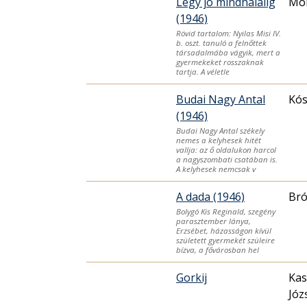
Légy jó mindhalálig
Mór
(1946)
Rövid tartalom: Nyilas Misi IV.
b. oszt. tanuló a felnőttek
társadalmába vágyik, mert a
gyermekeket rosszaknak
tartja. A véletle
Budai Nagy Antal
Kós
(1946)
Budai Nagy Antal székely
nemes a kelyhesek hitét
vallja: az ő oldalukon harcol
a nagyszombati csatában is.
A kelyhesek nemcsak v
A dada (1946)
Bró
Bolygó Kis Reginald, szegény
parasztember lánya,
Erzsébet, házasságon kívül
született gyermekét szüleire
bízva, a fővárosban hel
Gorkij
Kas
Józ