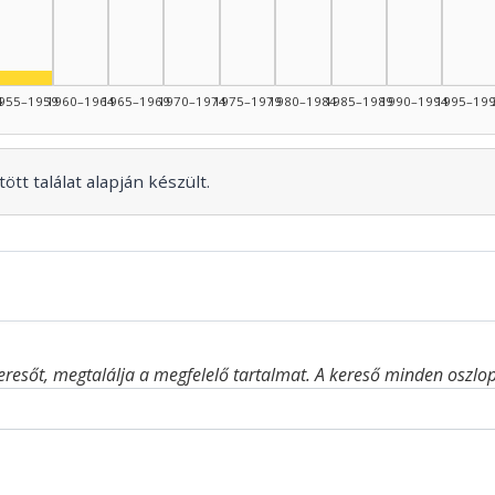
44: 1
Színész, 1955–1959: 1
4
955–1959
1960–1964
1965–1969
1970–1974
1975–1979
1980–1984
1985–1989
1990–1994
1995–19
ött találat alapján készült.
eresőt, megtalálja a megfelelő tartalmat. A kereső minden oszlop 