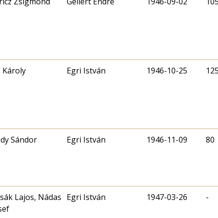
icz Zsigmond
Gellért Endre
1946-09-02
10
 Károly
Egri István
1946-10-25
12
dy Sándor
Egri István
1946-11-09
80
sák Lajos, Nádas
Egri István
1947-03-26
-
sef