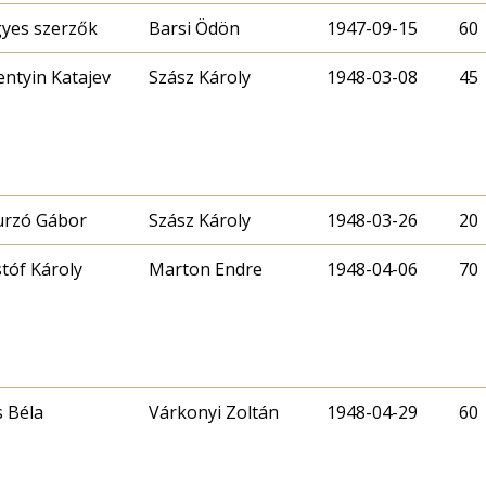
yes szerzők
Barsi Ödön
1947-09-15
60
entyin Katajev
Szász Károly
1948-03-08
45
Szász Károly
1948-03-26
20
stóf Károly
Marton Endre
1948-04-06
70
s Béla
Várkonyi Zoltán
1948-04-29
60