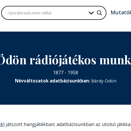
Mutató
Ödön rádiójátékos mun
1877 - 1958
Névváltozatok adatbázisunkban:
Bárdy Ödön
ek
) játszott hangjátékban; adatbázisunkban az utolsó játéka: