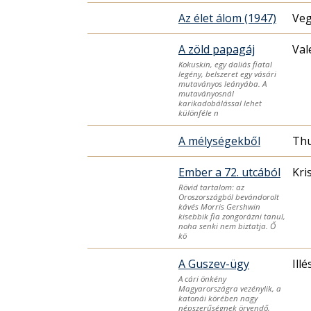
Az élet álom (1947)
Veg
A zöld papagáj
Val
Kokuskin, egy daliás fiatal
legény, belszeret egy vásári
mutaványos leányába. A
mutaványosnál
karikadobálással lehet
különféle n
A mélységekből
Ember a 72. utcából
Kri
Rövid tartalom: az
Oroszországból bevándorolt
kávés Morris Gershwin
kisebbik fia zongorázni tanul,
noha senki nem biztatja. Ő
kö
A Guszev-ügy
Illé
A cári önkény
Magyarországra vezénylik, a
katonái körében nagy
népszerűségnek örvendő,