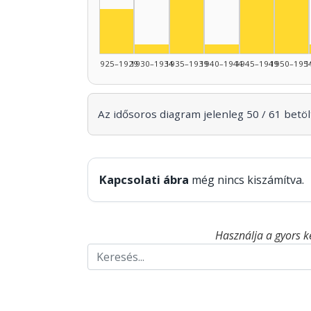
Színész, 1935–1939: 9
Színész, 1925–1929: 5
Színész, 1930–1934: 1
Színész, 1940–19
1925–1929
1930–1934
1935–1939
1940–1944
1945–1949
1950–195
1
Az idősoros diagram jelenleg 50 / 61 betölt
Kapcsolati ábra
még nincs kiszámítva.
Használja a gyors k