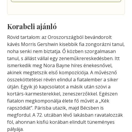
Korabeli ajánló
Rövid tartalom: az Oroszországból bevándorolt
kávés Morris Gershwin kisebbik fia zongorázni tanul,
noha senki nem biztatja. Ő közben szorgalmasan
tanul, s állást vállal egy zeneműkrereskedésben. Itt
ismerkedik meg Nora Bayne híres énekesnővel,
akinek megtetszik első kompozíciója. A művésznő
összeköttetései révén elindul a fiatalember a siker
útján. Egyik jó kapcsolatot a másik után szövi a
kortárs-karmesterekkel, zeneszerzőkkel. Egészen
fiatalon megkomponálja élete fő művét a „Kék
rapszódiát”. Párisba utazik, majd Bécsben is
megfordul. A 72. utcában lévő lakásban ravatalozzák
föl, ahonnan kisfiú korában elindult tüneményes
pályája.