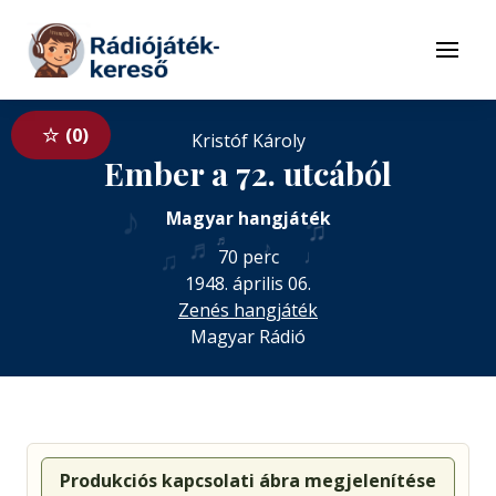
Tovább a navigációhoz
Tovább a tartalomhoz
Menü
0
Kristóf Károly
Ember a 72. utcából
♪
♪
Magyar hangjáték
♫
♬
♬
♪
♩
♫
70 perc
1948. április 06.
Zenés hangjáték
Magyar Rádió
Produkciós kapcsolati ábra megjelenítése