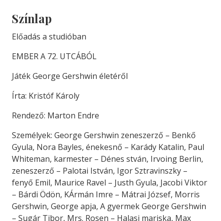
Színlap
Előadás a studióban
EMBER A 72. UTCÁBÓL
Játék George Gershwin életéről
Írta: Kristóf Károly
Rendező: Marton Endre
Személyek: George Gershwin zeneszerző – Benkő
Gyula, Nora Bayles, énekesnő – Karády Katalin, Paul
Whiteman, karmester – Dénes stván, Irvoing Berlin,
zeneszerző – Palotai István, Igor Sztravinszky –
fenyő Emil, Maurice Ravel – Justh Gyula, Jacobi Viktor
– Bárdi Ödön, KÁrmán Imre – Mátrai József, Morris
Gershwin, George apja, A gyermek George Gershwin
– Sugár Tibor, Mrs. Rosen – Halasi mariska, Max