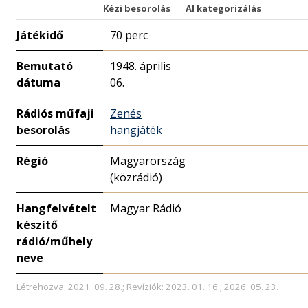
Kézi besorolás
AI kategorizálás
Játékidő
70 perc
Bemutató
1948. április
dátuma
06.
Rádiós műfaji
Zenés
besorolás
hangjáték
Régió
Magyarország
(közrádió)
Hangfelvételt
Magyar Rádió
készítő
rádió/műhely
neve
Létrehozva: 2021. 09. 28.; Revíziók: 2023. 01. 16.; 2026. 05. 23.