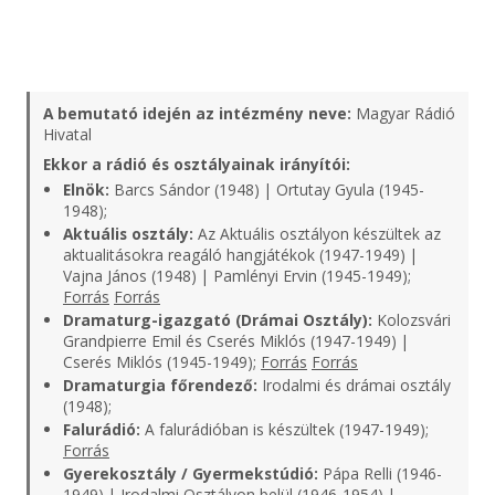
A bemutató idején az intézmény neve:
Magyar Rádió
Hivatal
Ekkor a rádió és osztályainak irányítói:
Elnök:
Barcs Sándor (1948) | Ortutay Gyula (1945-
1948);
Aktuális osztály:
Az Aktuális osztályon készültek az
aktualitásokra reagáló hangjátékok (1947-1949) |
Vajna János (1948) | Pamlényi Ervin (1945-1949);
Forrás
Forrás
Dramaturg-igazgató (Drámai Osztály):
Kolozsvári
Grandpierre Emil és Cserés Miklós (1947-1949) |
Cserés Miklós (1945-1949);
Forrás
Forrás
Dramaturgia főrendező:
Irodalmi és drámai osztály
(1948);
Falurádió:
A falurádióban is készültek (1947-1949);
Forrás
Gyerekosztály / Gyermekstúdió:
Pápa Relli (1946-
1949) | Irodalmi Osztályon belül (1946-1954) |