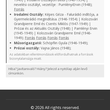
nevelési osztályt, vezetője : PumlényiErvin (1948);
Forrás
Irodalmi Osztály:
Képes Géza - Falurádió indítója, a
Gyermekrádió megindítása. (1946-1954) | Kolozsvári
Grandpierre Emil és Cserés Miklós (1947-1949) |
Prózai és az Aktuális Osztály (1948) | Pamlényi Ervin
(1945-1949) | Kolozsvári Grandpierre Emil (1946-
1949);
Forrás
Forrás
Forrás
Forrás
Műsorigazgató:
Schöpflin Gyula (1946-1949);
Prózai osztály:
Vajna János (1948);
Az adatokban ellentmondások előfordulhatnak a források
bizonytalansága miatt.
Hiba? Javítanivaló? Hiány? Jelezd a nyitólap alján levő
címünkön.
© 2026 All rights reserved.