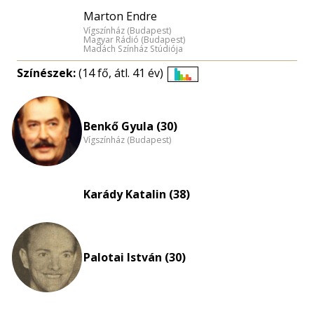
Marton Endre
Vígszínház (Budapest)
Magyar Rádió (Budapest)
Madách Színház Stúdiója
Színészek:
(14 fő, átl. 41 év)
Életkori
eloszlás
nagyítása
Benkő Gyula (30)
Vígszínház (Budapest)
Karády Katalin (38)
Palotai István (30)