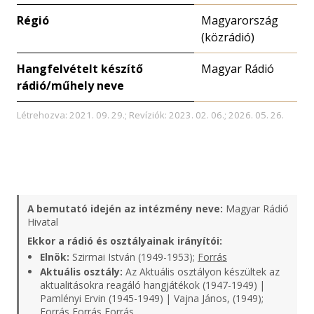
Régió
Magyarország
(közrádió)
Hangfelvételt készítő
Magyar Rádió
rádió/műhely neve
Létrehozva: 2021. 09. 29.; Revíziók: 2023. 02. 06.; 2026. 05. 26.
A bemutató idején az intézmény neve:
Magyar Rádió
Hivatal
Ekkor a rádió és osztályainak irányítói:
Elnök:
Szirmai István (1949-1953);
Forrás
Aktuális osztály:
Az Aktuális osztályon készültek az
aktualitásokra reagáló hangjátékok (1947-1949) |
Pamlényi Ervin (1945-1949) | Vajna János, (1949);
Forrás
Forrás
Forrás