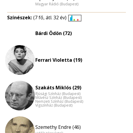
Magyar Rádió (Budapest)
Színészek:
(7 fő, átl. 32 év)
Életkori
eloszlás
Bárdi Ödön (72)
nagyítása
Ferrari Violetta (19)
Szakáts Miklós (29)
Ifjúsági Színház (Budapest)
Művész Színház (Budapest)
Nemzeti Színház (Budapest)
Vígszínház (Budapest)
Szemethy Endre (46)