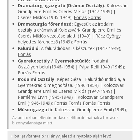
Dramaturg-igazgató (Drámai Osztály):
Kolozsvári
Grandpierre Emil és Cserés Miklós (1947-1949) |
Cserés Miklós (1945-1949);
Forrás
Forrás
Dramaturgia főrendező:
Egyesült az irodalmi
osztály a drámaival Kolozsvári- Grandpierre Emil és
Cserés Miklós vezetése alatt. (1949) | Rácz György
helyettes főrendező (1949);
Forrás
Falurádió:
A falurádióban is készültek (1947-1949);
Forrás
Gyerekosztály / Gyermekstúdió:
Irodalmi
Osztályon belül (1946-1954) | Pápa Relli 1949 (1949);
Forrás
Forrás
Irodalmi Osztály:
Képes Géza - Falurádió indítója, a
Gyermekrádió megindítása. (1946-1954) | Kolozsvári
Grandpierre Emil és Cserés Miklós (1947-1949) |
Pamlényi Ervin (1945-1949) | Kolozsvári Grandpierre
Emil (1946-1949);
Forrás
Forrás
Forrás
Forrás
Műsorigazgató:
Kolozsvári Grandpierrre Emil (1949);
Az adatokban ellentmondások előfordulhatnak a források
bizonytalansága miatt.
Hiba? Javítanivaló? Hiány? Jelezd a nyitólap alján levő