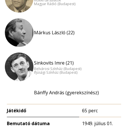
vidéki társulatok
Magyar Rádió (Budapest)
Márkus László (22)
Sinkovits Imre (21)
Belvárosi Színház (Budapest)
Ifjúsági Színház (Budapest)
Bánffy András (gyerekszínész)
Játékidő
65 perc
Bemutató dátuma
1949. július 01.