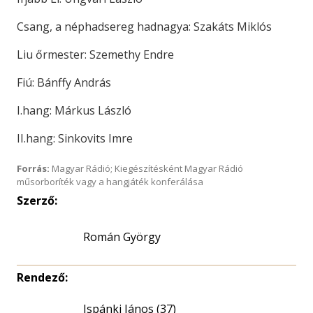
Csang, a néphadsereg hadnagya: Szakáts Miklós
Liu őrmester: Szemethy Endre
Fiú: Bánffy András
I.hang: Márkus László
II.hang: Sinkovits Imre
Forrás:
Magyar Rádió; Kiegészítésként Magyar Rádió
műsorboríték vagy a hangjáték konferálása
Szerző:
Román György
Rendező:
Ispánki János (37)