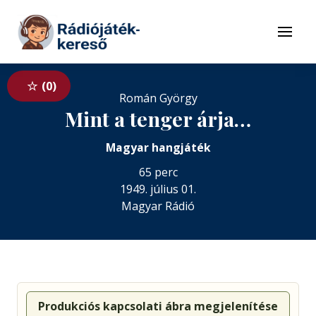
Tovább a navigációhoz
Tovább a tartalomhoz
Menü
0
Román György
Mint a tenger árja…
Magyar hangjáték
65 perc
1949. július 01.
Magyar Rádió
Produkciós kapcsolati ábra megjelenítése