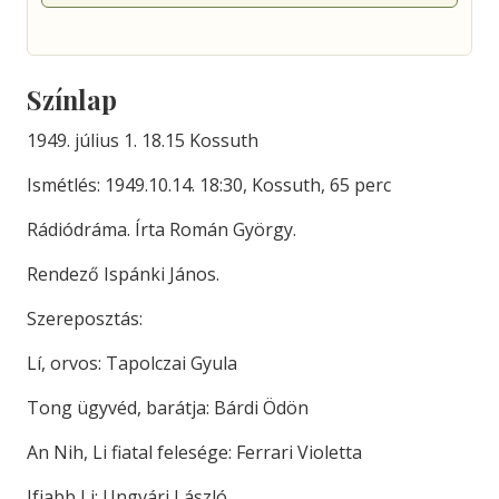
Színlap
1949. július 1. 18.15 Kossuth
Ismétlés: 1949.10.14. 18:30, Kossuth, 65 perc
Rádiódráma. Írta Román György.
Rendező Ispánki János.
Szereposztás:
Lí, orvos: Tapolczai Gyula
Tong ügyvéd, barátja: Bárdi Ödön
An Nih, Li fiatal felesége: Ferrari Violetta
Ifjabb Li: Ungvári László