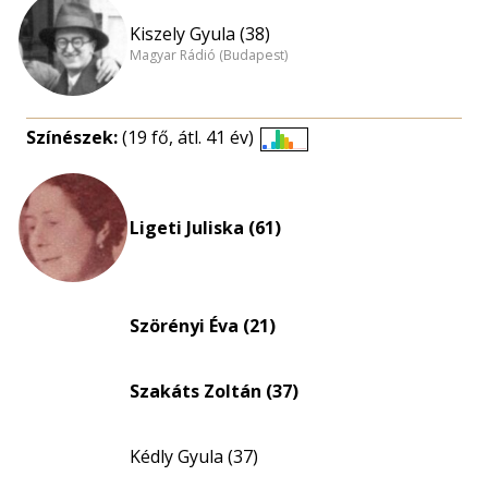
Kiszely Gyula (38)
Magyar Rádió (Budapest)
Színészek:
(19 fő, átl. 41 év)
Életkori
eloszlás
nagyítása
Ligeti Juliska (61)
Szörényi Éva (21)
Szakáts Zoltán (37)
Kédly Gyula (37)