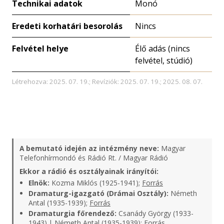
Technikai adatok
Monó
Eredeti korhatári besorolás
Nincs
Felvétel helye
Élő adás (nincs
felvétel, stúdió)
Létrehozva: 2025. 07. 19.; Revíziók: 2025. 07. 19.; 2025. 08. 07.
A bemutató idején az intézmény neve:
Magyar
Telefonhírmondó és Rádió Rt. / Magyar Rádió
Ekkor a rádió és osztályainak irányítói:
Elnök:
Kozma Miklós (1925-1941);
Forrás
Dramaturg-igazgató (Drámai Osztály):
Németh
Antal (1935-1939);
Forrás
Dramaturgia főrendező:
Csanády György (1933-
1943) | Németh Antal (1935-1939);
Forrás