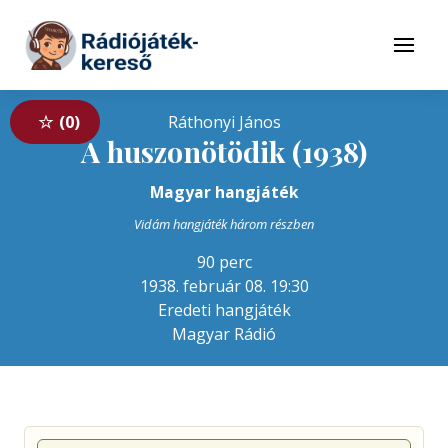
Tovább a navigációhoz
Tovább a tartalomhoz
Menü
0
Ráthonyi János
A huszonötödik (1938)
Magyar hangjáték
Vidám hangjáték három részben
90 perc
1938. február 08. 19:30
Eredeti hangjáték
Magyar Rádió