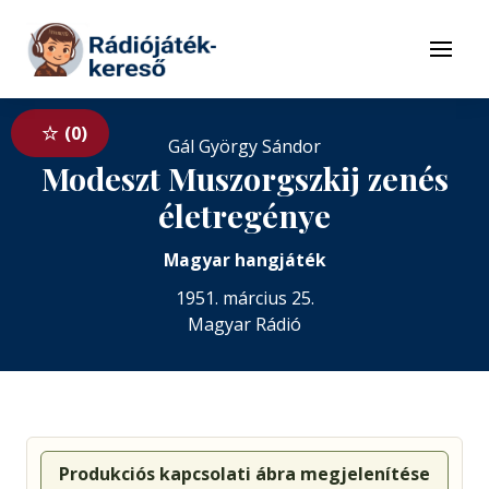
Tovább a navigációhoz
Tovább a tartalomhoz
Menü
0
Gál György Sándor
Modeszt Muszorgszkij zenés
életregénye
Magyar hangjáték
1951. március 25.
Magyar Rádió
Produkciós kapcsolati ábra megjelenítése