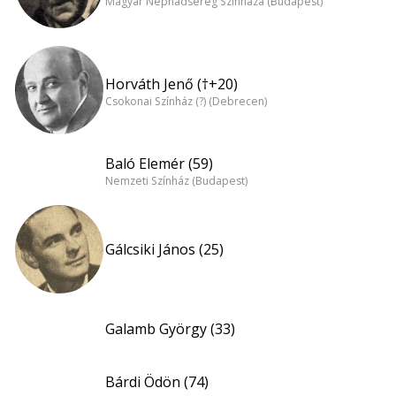
Magyar Néphadsereg Színháza (Budapest)
Horváth Jenő (†+20)
Csokonai Színház (?) (Debrecen)
Baló Elemér (59)
Nemzeti Színház (Budapest)
Gálcsiki János (25)
Galamb György (33)
Bárdi Ödön (74)