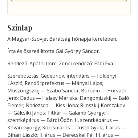
Színlap
A Magyar-Szovjet Barátság hónapja keretében.
Írta és összeállította Gál György Sándor.
Rendező: Apáthi Imre. Zenei rendező: Fábi Éva.
Szereposztás: Gedeonov, intendáns — Földényi
LÁszló; Rendőrprefektus — Mányai Lajos;
Muszongszkij — Szabó Sándor; Borodin — Horváth
Jenő; Dadus — Halasy Mariska; Dangomizskij — Baló
Elemér; Nadezsda — Kiss Ilona; Rimszkij-Korszakov
— Gálcsiki János; Titkár — Galamb György; I.
szentképárus — Bárdi Ödön; II. szentképárus —
Kővári György; Korcsmáros — Justh Gyula; I. árus —
Bihari László; II. árus — Derecskei Pál; III. árus —