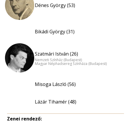
Dénes György (53)
Bikádi György (31)
Szatmári István (26)
Nemzeti Színház (Budapest)
Magyar Néphadsereg Színháza (Budapest)
Misoga László (56)
Lázár Tihamér (48)
Zenei rendező: