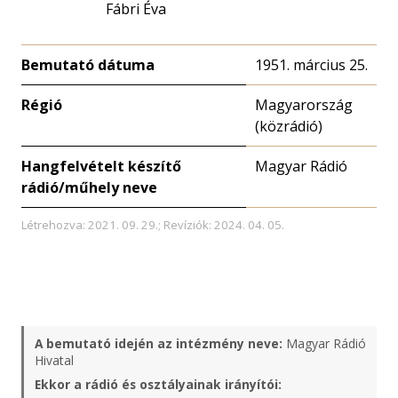
Fábri Éva
Bemutató dátuma
1951. március 25.
Régió
Magyarország
(közrádió)
Hangfelvételt készítő
Magyar Rádió
rádió/műhely neve
Létrehozva: 2021. 09. 29.; Revíziók: 2024. 04. 05.
A bemutató idején az intézmény neve:
Magyar Rádió
Hivatal
Ekkor a rádió és osztályainak irányítói: