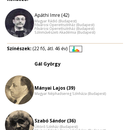
Apáthi Imre (42)
Magyar Rádió (Budapest)
Fővárosi Operettszínház (Budapest)
Fővárosi Operettszínház (Budapest)
Színművészeti Akadémia (Budapest)
Színészek:
(22 fő, átl. 46 év)
Életkori
eloszlás
Gál György
nagyítása
Mányai Lajos (39)
Magyar Néphadsereg Színháza (Budapest)
Szabó Sándor (36)
Úttörő Színház (Budapest)