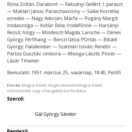
Róna Zoltán. Darabont — Raksányi Gellért; I. paraszt
— Maklári János; Parasztasszony — Sallai Kornélia;
ezredes — Nagy Adorján; Márfa — Pogány Margit;
irodaszolga — Kotlár Béla; Irodafőnök — Harsányi
Rezső; hölgy — Mindeszti Magda; Laroche — Dénes
György; Férfihang — Berczi Géza; POrtás — Bikádi
György; Fiatalember — Szatmári István; Rendőr —
Pártos Gusztáv; cimbora — Misoga László; Pincér —
Lázár Tihamér
Bemutató: 1951. március 25., vasárnap, 18:40, Petőfi
Forrás:
Magyar Rádió; Kiegészítésként Magyar Rádió
műsorboríték vagy a hangjáték konferálása
Szerző:
Gál György Sándor
Rendező: