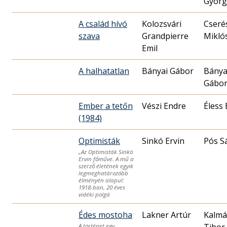
Györg
A család hívó
Kolozsvári
Cseré
szava
Grandpierre
Miklós
Emil
A halhatatlan
Bányai Gábor
Bánya
Gábo
Ember a tetőn
Vészi Endre
Éless 
(1984)
Optimisták
Pós S
„Az Optimisták Sinkó
Ervin főműve. A mű a
szerző életének egyik
legmeghatározóbb
élményén alapul:
1918-ban, 20 éves
vidéki polgá
Édes mostoha
Lakner Artúr
Kalmá
Tibor
A történet egy