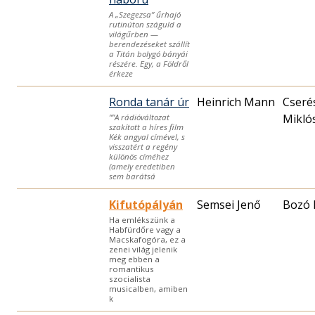
A „Szegezsa” űrhajó
rutinúton száguld a
világűrben —
berendezéseket szállít
a Titán bolygó bányái
részére. Egy, a Földről
érkeze
Ronda tanár úr
Heinrich Mann
Cseré
Miklós
””A rádióváltozat
szakított a híres film
Kék angyal címével, s
visszatért a regény
különös címéhez
(amely eredetiben
sem barátsá
Kifutópályán
Semsei Jenő
Bozó 
Ha emlékszünk a
Habfürdőre vagy a
Macskafogóra, ez a
zenei világ jelenik
meg ebben a
romantikus
szocialista
musicalben, amiben
k