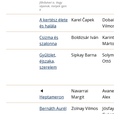
főhősével is. Vagy
olyanok, melyek igen
k
A kertész élete
Karel Čapek
Dobai
és halála
Vilmo
Csizma és
Boldizsár Iván
Karin
szalonna
Márt
Gyűlölet,
Sipkay Barna
Solym
éjszaka,
Ottó
szerelem
🔈
Navarrai
Avane
Heptameron
Margit
Alex
Bernáth Aurél
Zolnay Vilmos
Jósfay