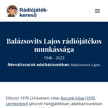
Tovább a navigációhoz
Tovább a tartalomhoz
Menü
Balázsovits Lajos rádiójátékos
munkássága
1946 - 2023
Névváltozatok adatbázisunkban:
Balázsovics Lajos
Először 1970 (24 évesen; címe:
Korunk hőse (1970,
Lermontov)
) játszott hangjátékban; adatbázisunkban