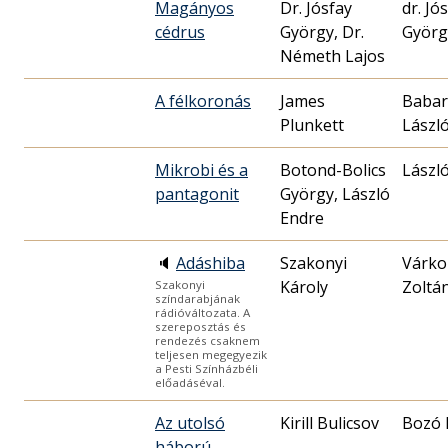
Magányos
Dr. Jósfay
dr. Jó
cédrus
György, Dr.
Györg
Németh Lajos
A félkoronás
James
Babar
Plunkett
Lászl
Mikrobi és a
Botond-Bolics
Lászl
pantagonit
György, László
Endre
🔈
Adáshiba
Szakonyi
Várko
Károly
Zoltá
Szakonyi
színdarabjának
rádióváltozata. A
szereposztás és
rendezés csaknem
teljesen megegyezik
a Pesti Színházbéli
előadáséval.
Az utolsó
Kirill Bulicsov
Bozó 
háború