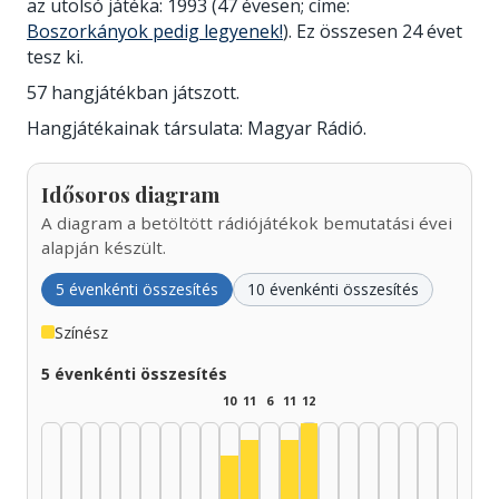
az utolsó játéka: 1993 (47 évesen; címe:
Boszorkányok pedig legyenek!
). Ez összesen 24 évet
tesz ki.
57 hangjátékban játszott.
Hangjátékainak társulata: Magyar Rádió.
Idősoros diagram
A diagram a betöltött rádiójátékok bemutatási évei
alapján készült.
5 évenkénti összesítés
10 évenkénti összesítés
Színész
5 évenkénti összesítés
10
11
6
11
12