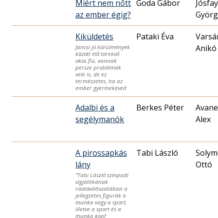
Miért nem nőtt
Goda Gábor
Jósfay
az ember égig?
Györg
Kiküldetés
Pataki Éva
Varsá
Anikó
Jancsi jó körülmények
között élő törekvő
okos fiú, vannak
persze problémák
vele is, de ez
természetes, ha az
ember gyermekéveit
Adalbi és a
Berkes Péter
Avane
segélymanók
Alex
A pirossapkás
Tabi László
Solym
lány
Ottó
”Tabi László színpadi
vígjátékának
rádióváltozatában a
jellegzetes figurák a
munka vagy a sport,
illetve a sport és a
munka konf