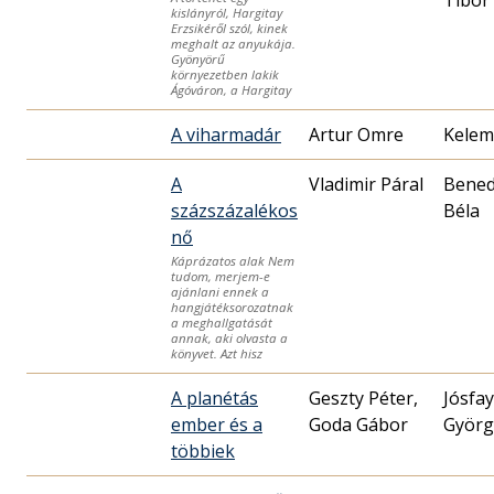
kislányról, Hargitay
Erzsikéről szól, kinek
meghalt az anyukája.
Gyönyörű
környezetben lakik
Ágóváron, a Hargitay
A viharmadár
Artur Omre
Kelem
A
Vladimir Páral
Bened
százszázalékos
Béla
nő
Káprázatos alak Nem
tudom, merjem-e
ajánlani ennek a
hangjátéksorozatnak
a meghallgatását
annak, aki olvasta a
könyvet. Azt hisz
A planétás
Geszty Péter,
Jósfay
ember és a
Goda Gábor
Györg
többiek