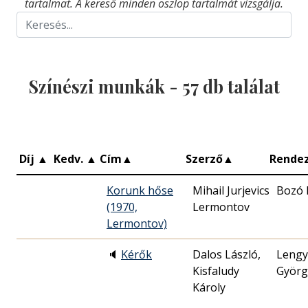
tartalmat. A kereső minden oszlop tartalmát vizsgálja.
Színészi munkák -
57
db találat
Díj
▲
Kedv.
▲
Cím
▲
Szerző
▲
Rende
Korunk hőse
Mihail Jurjevics
Bozó 
(1970,
Lermontov
Lermontov)
🔈
Kérők
Dalos László,
Lengy
Kisfaludy
Györg
Károly