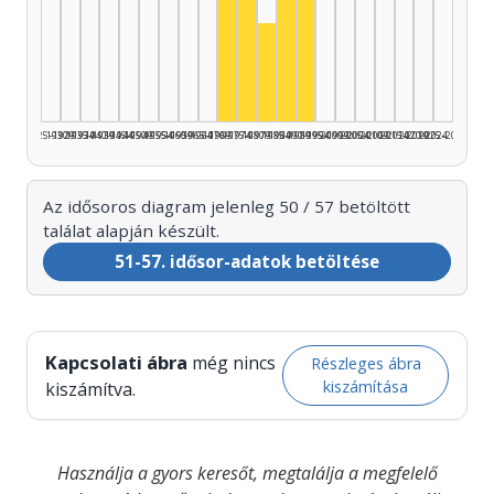
Színész, 1990–1994: 12
Színész, 1975–1979: 11
Színész, 1985–1989: 11
Színész, 1970–1974: 10
Színész, 1980–1984: 6
1925–1929
1930–1934
1935–1939
1940–1944
1945–1949
1950–1954
1955–1959
1960–1964
1965–1969
1970–1974
1975–1979
1980–1984
1985–1989
1990–1994
1995–1999
2000–2004
2005–2009
2010–2014
2015–2019
2020–2024
2025–2026
Az idősoros diagram jelenleg 50 / 57 betöltött
találat alapján készült.
51-57. idősor-adatok betöltése
Kapcsolati ábra
még nincs
Részleges ábra
kiszámítása
kiszámítva.
Használja a gyors keresőt, megtalálja a megfelelő