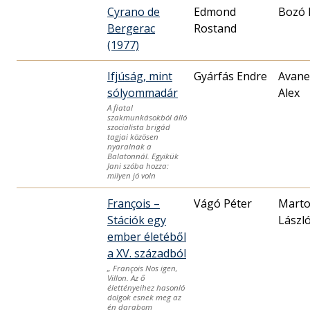
Cyrano de
Edmond
Bozó 
Bergerac
Rostand
(1977)
Ifjúság, mint
Gyárfás Endre
Avane
sólyommadár
Alex
A fiatal
szakmunkásokból álló
szocialista brigád
tagjai közösen
nyaralnak a
Balatonnál. Egyikük
Jani szóba hozza:
milyen jó voln
François –
Vágó Péter
Mart
Stációk egy
Lászl
ember életéből
a XV. századból
„ François Nos igen,
Villon. Az ő
élettényeihez hasonló
dolgok esnek meg az
én darabom