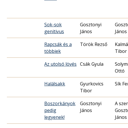
Sok-sok
Gosztonyi
Goszt
genitivus
János
János
Rapcsák és a
Török Rezső
Kalmá
többiek
Tibor
Az utolsó lövés
Csák Gyula
Solym
Ottó
Halálsakk
Gyurkovics
Sík Fe
Tibor
Boszorkányok
Gosztonyi
A szer
pedig
János
Goszt
legyenek!
János