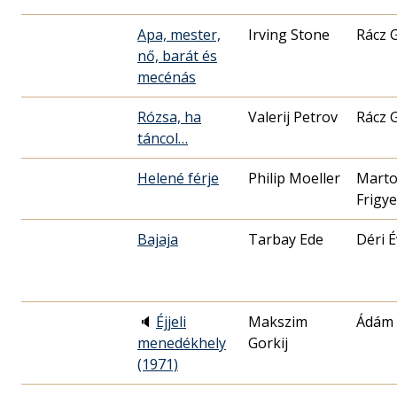
Apa, mester,
Irving Stone
Rácz 
nő, barát és
mecénás
Rózsa, ha
Valerij Petrov
Rácz 
táncol…
Helené férje
Philip Moeller
Mart
Frigy
Bajaja
Tarbay Ede
Déri 
🔈
Éjjeli
Makszim
Ádám 
menedékhely
Gorkij
(1971)