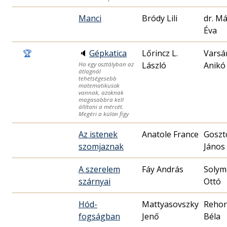
Manci
Bródy Lili
dr. M
Éva
🏆
🔈
Gépkatica
Lőrincz L.
Varsá
László
Anikó
Ha egy osztályban az
átlagnál
tehetségesebb
matematikusok
vannak, azoknak
magasabbra kell
állítani a mércét.
Megéri a külön figy
Az istenek
Anatole France
Goszt
szomjaznak
János
A szerelem
Fáy András
Solym
szárnyai
Ottó
Hód-
Mattyasovszky
Rehor
fogságban
Jenő
Béla