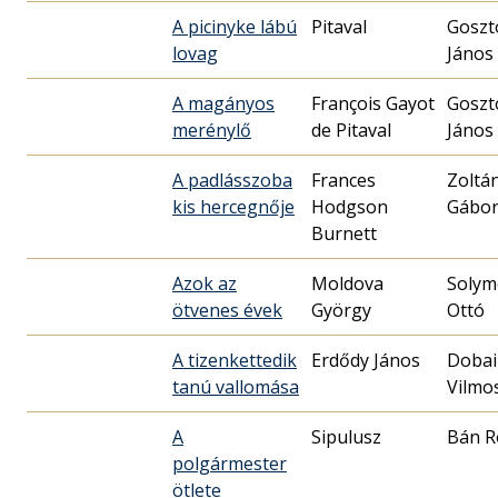
A picinyke lábú
Pitaval
Goszt
lovag
János
A magányos
François Gayot
Goszt
merénylő
de Pitaval
János
A padlásszoba
Frances
Zoltá
kis hercegnője
Hodgson
Gábo
Burnett
Azok az
Moldova
Solym
ötvenes évek
György
Ottó
A tizenkettedik
Erdődy János
Dobai
tanú vallomása
Vilmo
A
Sipulusz
Bán R
polgármester
ötlete