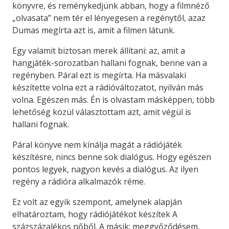
könyvre, és reménykedjünk abban, hogy a filmnéző
„olvasata” nem tér el lényegesen a regénytől, azaz
Dumas megírta azt is, amit a filmen látunk.
Egy valamit biztosan merek állítani: az, amit a
hangjáték-sorozatban hallani fognak, benne van a
regényben. Páral ezt is megírta. Ha másvalaki
készítette volna ezt a rádióváltozatot, nyilván más
volna. Egészen más. Én is olvastam másképpen, több
lehetőség közül választottam azt, amit végül is
hallani fognak.
Páral könyve nem kínálja magát a rádiójáték
készítésre, nincs benne sok dialógus. Hogy egészen
pontos legyek, nagyon kevés a dialógus. Az ilyen
regény a rádióra alkalmazók réme.
Ez volt az egyik szempont, amelynek alapján
elhatároztam, hogy rádiójátékot készítek A
százszázalékos nőből. A másik: meggyőződésem,