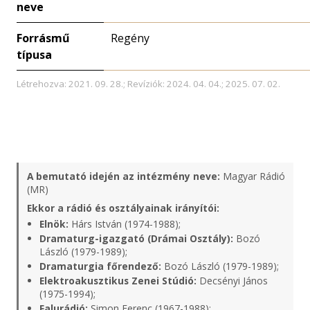
neve
Forrásmű
Regény
típusa
Létrehozva: 2021. 09. 28.; Revíziók: 2024. 04. 04.; 2025. 07. 02.
A bemutató idején az intézmény neve:
Magyar Rádió
(MR)
Ekkor a rádió és osztályainak irányítói:
Elnök:
Hárs István (1974-1988);
Dramaturg-igazgató (Drámai Osztály):
Bozó
László (1979-1989);
Dramaturgia főrendező:
Bozó László (1979-1989);
Elektroakusztikus Zenei Stúdió:
Decsényi János
(1975-1994);
Falurádió:
Simon Ferenc (1967-1988);