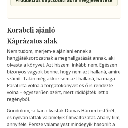
Produkciós kapcsolati ábra megjelenítése
Korabeli ajánló
Káprázatos alak
Nem tudom, merjem-e ajánlani ennek a
hangjátéksorozatnak a meghallgatását annak, aki
olvasta a könyvet. Azt hiszem, inkább nem. Egészen
bizonyos vagyok benne, hogy nem azt hallaná, amire
számít. Talán még akkor sem azt hallaná, ha maga
Páral írta volna a forgatókönyvet és ő is rendezte
volna – egyszerűen azért, mert rádiójáték lett a
regényből.
Gondolom, sokan olvasták Dumas Három testőrét,
és nyilván látták valamelyik filmváltozatát. Ahány film,
annyiféle. Persze valamelyest mindegyik hasonlít a