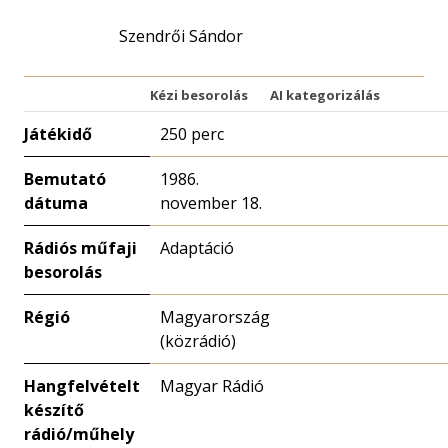
Szendrői Sándor
Kézi besorolás
AI kategorizálás
Játékidő
250 perc
Bemutató
1986.
dátuma
november 18.
Rádiós műfaji
Adaptáció
besorolás
Régió
Magyarország
(közrádió)
Hangfelvételt
Magyar Rádió
készítő
rádió/műhely