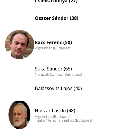
Csonka Ibolya (27)
nagyítása
Oszter Sándor (38)
Bács Ferenc (50)
Vígszínház (Budapest)
Suka Sándor (65)
Nemzeti Színház (Budapest)
Balázsovits Lajos (40)
Huszár László (48)
Vígszínház (Budapest)
Thália / Arizona Színház (Budapest)