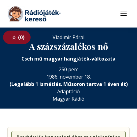
Tovább a navigációhoz
Tovább a tartalomhoz
Menü
0
Vladimir Páral
A százszázalékos nő
Cseh mű magyar hangjáték-változata
250 perc
1986. november 18.
(Legalább 1 ismétlés. Műsoron tartva 1 éven át)
Adaptáció
Magyar Rádió