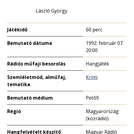
László György
Játékidő
60 perc
Bemutató dátuma
1992. február 07.
20:00
Rádiós műfaji besorolás
Hangjáték
Szemléletmód, alműfaj,
Krimi
tematika
Bemutató médium
Petőfi
Régió
Magyarország
(közrádió)
Hangfelvételt készítő
Magyar Rádió