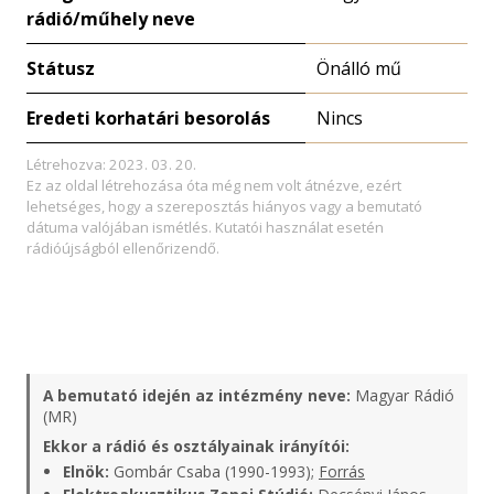
rádió/műhely neve
Státusz
Önálló mű
Eredeti korhatári besorolás
Nincs
Létrehozva: 2023. 03. 20.
Ez az oldal létrehozása óta még nem volt átnézve, ezért
lehetséges, hogy a szereposztás hiányos vagy a bemutató
dátuma valójában ismétlés. Kutatói használat esetén
rádióújságból ellenőrizendő.
A bemutató idején az intézmény neve:
Magyar Rádió
(MR)
Ekkor a rádió és osztályainak irányítói:
Elnök:
Gombár Csaba (1990-1993);
Forrás