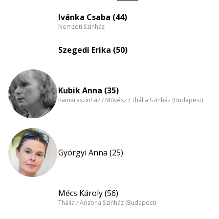
Életkori
eloszlás
Ivánka Csaba (44)
Nemzeti Színház
nagyítása
Szegedi Erika (50)
Kubik Anna (35)
Kamaraszínház / Művész / Thália Színház (Budapest)
Györgyi Anna (25)
Mécs Károly (56)
Thália / Arizona Színház (Budapest)