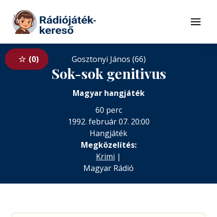
Tovább a navigációhoz
Tovább a tartalomhoz
Menü
0
Gosztonyi János (66)
Sok-sok genitivus
Magyar hangjáték
60 perc
1992. február 07. 20:00
Hangjáték
Megközelítés:
Krimi
|
Magyar Rádió