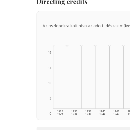
Directing credits
Az oszlopokra kattintva az adott időszak műve
19
14
10
5
1925
1930
1935
1940
1945
1
0
1929
1934
1939
1944
1949
1