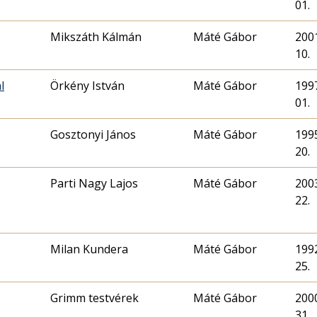
01.
Mikszáth Kálmán
Máté Gábor
2001
10.
l
Örkény István
Máté Gábor
1997
01.
Gosztonyi János
Máté Gábor
1995
20.
Parti Nagy Lajos
Máté Gábor
2003
22.
Milan Kundera
Máté Gábor
1992
25.
Grimm testvérek
Máté Gábor
2000
31.