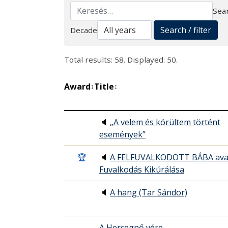
Sear
Search
Search / filter
Decade
Total results: 58. Displayed: 50.
Award
Title
↕
↕
🔈
„A velem és körültem történt
események”
🏆
🔈
A FELFUVALKODOTT BÁBA ava
Fuvalkodás Kikúrálása
🔈
A hang (Tar Sándor)
A Hercegnő vére