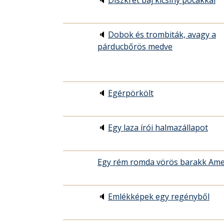
🔈
Diszkrét báj kicsiny pocakkal
🔈
Dobok és trombiták, avagy a
párducbőrös medve
🔈
Egérpörkölt
🔈
Egy laza írói halmazállapot
Egy rém romda vörös barakk Am
🔈
Emlékképek egy regényből