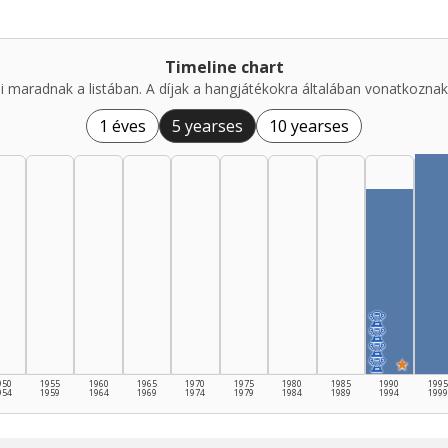
Timeline chart
i maradnak a listában. A díjak a hangjátékokra általában vonatkoznak,
1 éves
5 yearses
10 yearses
🏆
🏆
🏆
🏆
★
950
1955
1960
1965
1970
1975
1980
1985
1990
1995
954
1959
1964
1969
1974
1979
1984
1989
1994
1999