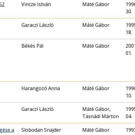
52
Vincze István
Máté Gábor
1996
30.
Garaczi László
Máté Gábor
1995
18.
Békés Pál
Máté Gábor
2001
01.
Harangozó Anna
Máté Gábor
1996
10.
Garaczi László
Máté Gábor,
1995
Tasnádi Márton
04.
gése a
Slobodan Snajder
Máté Gábor
1993