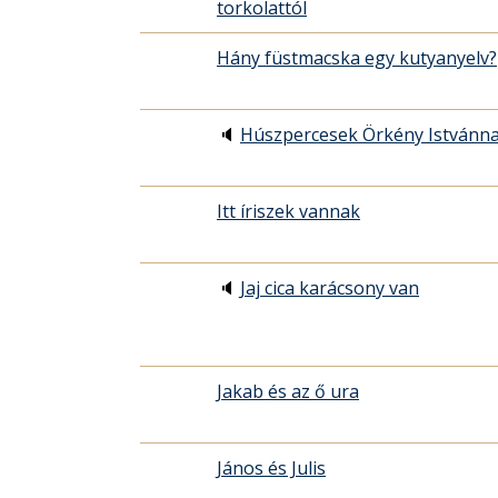
torkolattól
Hány füstmacska egy kutyanyelv?
🔈
Húszpercesek Örkény Istvánna
Itt íriszek vannak
🔈
Jaj cica karácsony van
Jakab és az ő ura
János és Julis