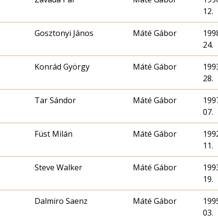
12.
Gosztonyi János
Máté Gábor
1998
24.
Konrád György
Máté Gábor
1993
28.
Tar Sándor
Máté Gábor
1997
07.
Füst Milán
Máté Gábor
1992
11.
Steve Walker
Máté Gábor
1993
19.
Dalmiro Saenz
Máté Gábor
1995
03.