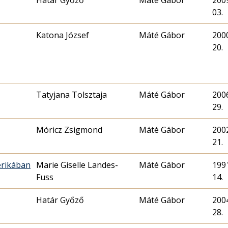
Határ Győző
Máté Gábor
2009
03.
Katona József
Máté Gábor
2000
20.
Tatyjana Tolsztaja
Máté Gábor
2006
29.
Móricz Zsigmond
Máté Gábor
2002
21.
erikában
Marie Giselle Landes-
Máté Gábor
1991
Fuss
14.
Határ Győző
Máté Gábor
2004
28.