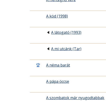
A köd (1998)
🔈
A látogató (1993)
🔈
A mi utcánk (Tar)
🏆
A néma barát
A pápa öccse
A szombatok már nyugodtabbak