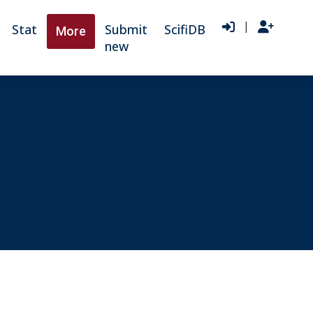
|
Stat
Submit
ScifiDB
More
new