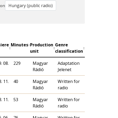
ion
iere
Minutes
Production
Genre
↕
↕
↕
↕
unit
classification
. 08.
229
Magyar
Adaptation
Rádió
Jelenet
. 11.
40
Magyar
Written for
Rádió
radio
. 11.
53
Magyar
Written for
Rádió
radio
. 06.
76
Magyar
Written for