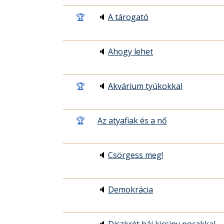
🏆
🔈
A tárogató
🔈
Ahogy lehet
🏆
🔈
Akvárium tyúkokkal
🏆
Az atyafiak és a nő
🔈
Csörgess meg!
🔈
Demokrácia