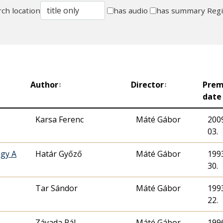
ch location
has audio
has summary
Reg
Author
Director
Prem
↕
↕
date
Karsa Ferenc
Máté Gábor
2009
03.
gy A
Határ Győző
Máté Gábor
1993
30.
Tar Sándor
Máté Gábor
1993
22.
Závada Pál
Máté Gábor
1996