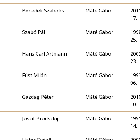
Benedek Szabolcs
Máté Gábor
2011
17.
Szabó Pál
Máté Gábor
1998
25.
Hans Carl Artmann
Máté Gábor
2002
23.
Füst Milán
Máté Gábor
1993
06.
Gazdag Péter
Máté Gábor
2010
10.
Joszif Brodszkij
Máté Gábor
1991
14.