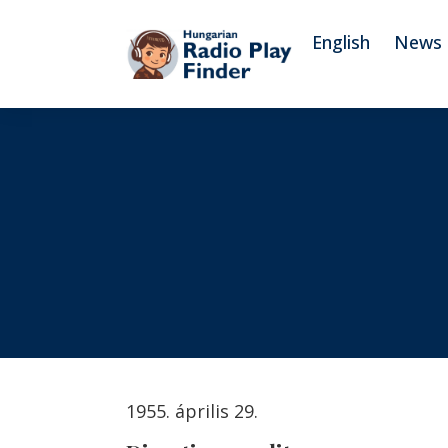
To navigation
To contents
English
News
1955. április 29.