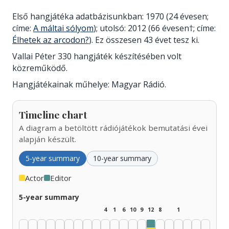
Első hangjátéka adatbázisunkban: 1970 (24 évesen;
címe:
A máltai sólyom
); utolsó: 2012 (66 évesen†; címe:
Élhetek az arcodon?
). Ez összesen 43 évet tesz ki.
Vallai Péter 330 hangjáték készítésében volt
közreműködő.
Hangjátékainak műhelye: Magyar Rádió.
Timeline chart
A diagram a betöltött rádiójátékok bemutatási évei
alapján készült.
5-year summary
10-year summary
Actor
Editor
5-year summary
4
1
6
10
9
12
8
1