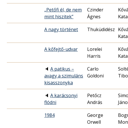
„Petőfi él, de nem
Czinder
Kővá
mint hiszitek”
Ágnes
Kata
A nagy történet
Thuküdidész
Kővá
Kata
A kőfejtő-udvar
Lorelei
Kővá
Harris
Kata
🔈
A patikus –
Carlo
Solt
avagy a szimuláns
Goldoni
Tibo
kisasszonyka
🔈
A karácsonyi
Petőcz
Simo
flódni
András
Jáno
1984
George
Bog
Orwell
Mon