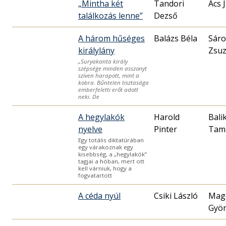
„Mintha két
Tandori
Ács 
találkozás lenne”
Dezső
A három hűséges
Balázs Béla
Sáro
királylány
Zsu
„Suryakanta király
szépsége minden asszonyt
szíven harapott, mint a
kobra. Bűntelen tisztasága
emberfeletti erőt adott
neki. De
A hegylakók
Harold
Bali
nyelve
Pinter
Tam
Egy totális diktatúrában
egy várakoznak egy
kisebbség, a „hegylakók”
tagjai a hóban, mert ott
kell várniuk, hogy a
fogvatartott
A céda nyúl
Csiki László
Mag
Gyö