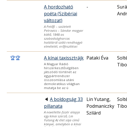
A hordozható
-
Surá
poéta (Szibériai
And
változat)
A Petőfi – született
Petrovics – Sándor magyar
költő, 1848-as
szabadságharcos
haláláról szóló rendhagyó
elméletét, erőfeszítései
🏆
🏆
A kínai taxissztrájk
Pataki Éva
Solt
Tibo
A Magyar Rádió
hírszerkesztőségében
játszódó történet az
egypártrendszer
összeomlása utáni
demokratikus világban
mutatja be az ú
🔈
A boldogság 33
Lin Yutang,
Solt
pillanata
Podmaniczky
Tibo
Szilárd
A novellette-füzér alapja
egy kínai szerző, Lin
Yutang Az élet sója című
könyve, amelyben a kínai