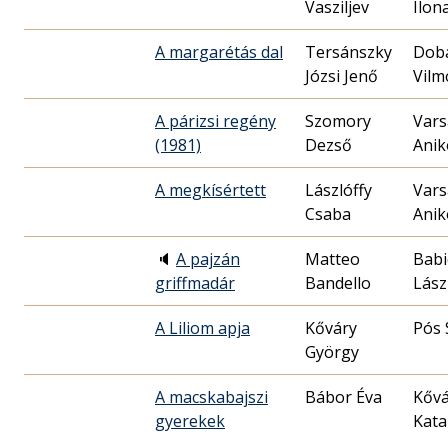
Vasziljev
Ilon
A margarétás dal
Tersánszky
Dob
Józsi Jenő
Vilm
A párizsi regény
Szomory
Vars
(1981)
Dezső
Anik
A megkísértett
Lászlóffy
Vars
Csaba
Anik
🔈
A pajzán
Matteo
Babi
griffmadár
Bandello
Lász
A Liliom apja
Kőváry
Pós 
György
A macskabajszi
Bábor Éva
Kővá
gyerekek
Kata