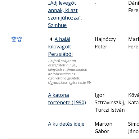
„Adj levegőt
-
Dáni
annak, ki azt
Fere
szomjúhozza”,
Szinhue
🏆
🏆
🔈
A halál
Hajnóczy
Mark
kilovagolt
Péter
Fere
Perzsiából
„ A férfi szájában
összefutott a nyál,
könyökére támaszkodott
az íróasztalon és
cigarettára gyújtott.
Ugyanakkor egész teste lib
A katona
Igor
Kővá
története (1990)
Sztravinszkij,
Kata
Turczi István
A küldetés ideje
Marton
Simo
Gábor
Jáno