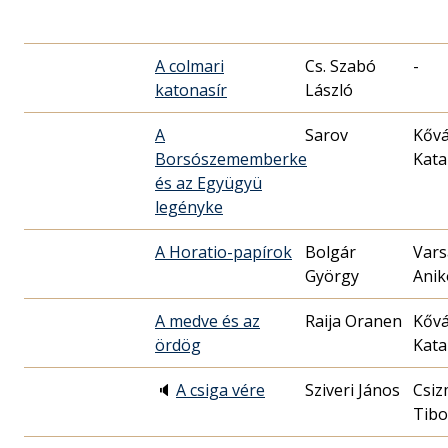
A colmari
Cs. Szabó
-
katonasír
László
A
Sarov
Kővá
Borsószememberke
Kata
és az Együgyü
legényke
A Horatio-papírok
Bolgár
Vars
György
Anik
A medve és az
Raija Oranen
Kővá
ördög
Kata
🔈
A csiga vére
Sziveri János
Csiz
Tibo