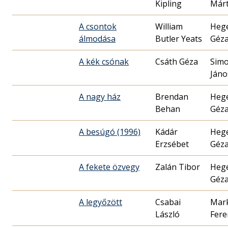
Kipling
Már
A csontok
William
Hege
álmodása
Butler Yeats
Géz
A kék csónak
Csáth Géza
Simo
Jáno
A nagy ház
Brendan
Hege
Behan
Géz
A besúgó (1996)
Kádár
Hege
Erzsébet
Géz
A fekete özvegy
Zalán Tibor
Hege
Géz
A legyőzött
Csabai
Mark
László
Fere