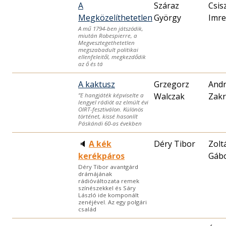
A
Száraz
Csis
Megközelíthetetlen
György
Imre
A mű 1794-ben játszódik,
miután Robespierre, a
Megvesztegethetetlen
megszabadult politikai
ellenfeleitől, megkezdődik
az ő és tá
A kaktusz
Grzegorz
Andr
Walczak
Zakr
”E hangjáték képviselte a
lengyel rádiót az elmúlt évi
OIRT-fesztiválon. Különös
történet, kissé hasonlít
Páskándi 60-as években
🔈
A kék
Déry Tibor
Zolt
kerékpáros
Gáb
Déry Tibor avantgárd
drámájának
rádióváltozata remek
színészekkel és Sáry
László ide komponált
zenéjével. Az egy polgári
család