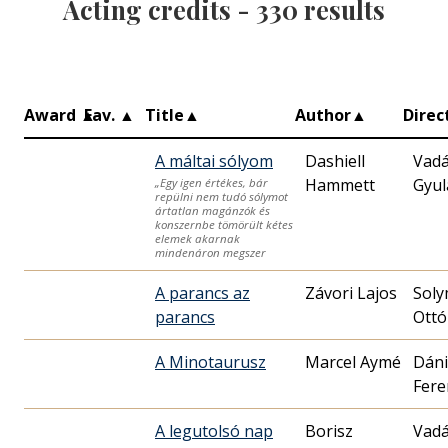
Acting credits -
330
results
Award
▲
Fav.
▲
Title
▲
Author
▲
Direc
A máltai sólyom
Dashiell
Vad
Hammett
Gyul
„Egy igen értékes, bár
repülni nem tudó sólymot
ártatlan magánzók és
konszernbe tömörült kétes
elemek akarnak
mindenáron megszer
A parancs az
Závori Lajos
Soly
parancs
Ottó
A Minotaurusz
Marcel Aymé
Dáni
Fere
A legutolsó nap
Borisz
Vad