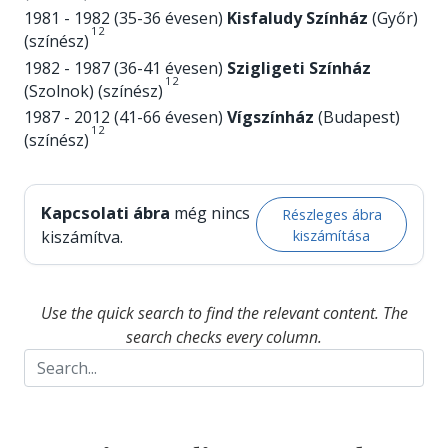
1981 - 1982 (35-36 évesen)
Kisfaludy Színház
(Győr)
1
2
(színész)
1982 - 1987 (36-41 évesen)
Szigligeti Színház
1
2
(Szolnok) (színész)
1987 - 2012 (41-66 évesen)
Vígszínház
(Budapest)
1
2
(színész)
Kapcsolati ábra
még nincs
Részleges ábra
kiszámítása
kiszámítva.
Use the quick search to find the relevant content. The
search checks every column.