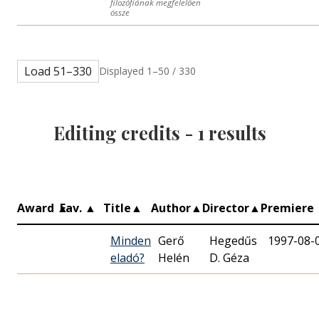
filozófiának megfelelően
össze
Load 51–330
Displayed 1–50 / 330
Editing credits -
1
results
Award
▲
Fav.
▲
Title
▲
Author
▲
Director
▲
Premiere
Minden
Gerő
Hegedűs
1997-08-
eladó?
Helén
D. Géza