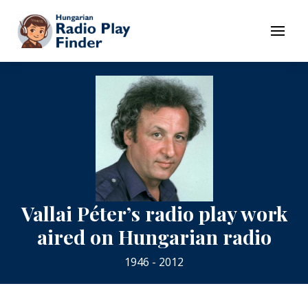
To navigation
To contents
Menu
Vallai Péter’s radio play work
aired on Hungarian radio
1946 - 2012