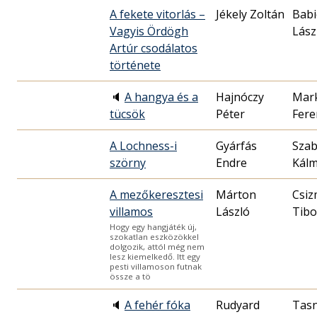
A fekete vitorlás –
Jékely Zoltán
Babi
Vagyis Ördögh
Lász
Artúr csodálatos
története
🔈
A hangya és a
Hajnóczy
Mark
tücsök
Péter
Fere
A Lochness-i
Gyárfás
Sza
szörny
Endre
Kál
A mezőkeresztesi
Márton
Csiz
villamos
László
Tibo
Hogy egy hangjáték új,
szokatlan eszközökkel
dolgozik, attól még nem
lesz kiemelkedő. Itt egy
pesti villamoson futnak
össze a tö
🔈
A fehér fóka
Rudyard
Tasn