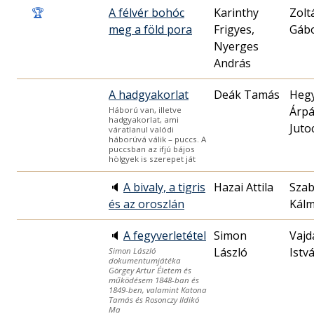
🏆
A félvér bohóc
Karinthy
Zolt
meg a föld pora
Frigyes,
Gáb
Nyerges
András
A hadgyakorlat
Deák Tamás
Hegy
Árp
Háború van, illetve
hadgyakorlat, ami
Juto
váratlanul valódi
háborúvá válik – puccs. A
puccsban az ifjú bájos
hölgyek is szerepet ját
🔈
A bivaly, a tigris
Hazai Attila
Sza
és az oroszlán
Kál
🔈
A fegyverletétel
Simon
Vajd
László
Istv
Simon László
dokumentumjátéka
Görgey Artur Életem és
működésem 1848-ban és
1849-ben, valamint Katona
Tamás és Rosonczy Ildikó
Ma