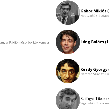
Gábor Miklós (
Népszínház (Budape
Láng Balázs (1
Magyar Rádió műsorboríték vagy a
Kézdy György 
Nemzeti Színház (B
Szilágyi Tibor (
Vígszínház (Budapes