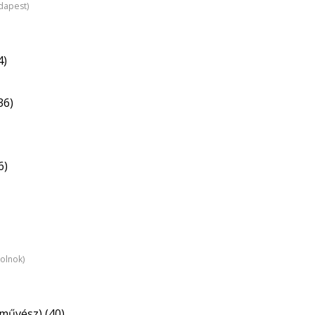
dapest)
4)
36)
6)
zolnok)
művész) (40)