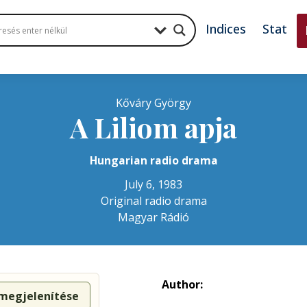
Indices
Stat
Kőváry György
A Liliom apja
Hungarian radio drama
July 6, 1983
Original radio drama
Magyar Rádió
Author:
 megjelenítése