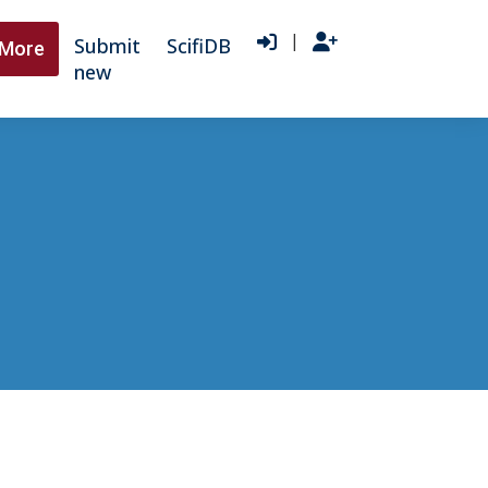
|
Submit
ScifiDB
More
new