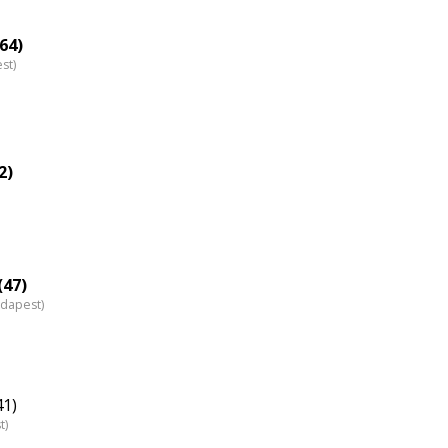
eloszlás
nagyítása
64)
st)
2)
(47)
udapest)
41)
t)