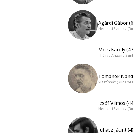
Agárdi Gábor (6
Nemzeti Színház (B
Mécs Károly (47
Thália / Arizona Szí
Tomanek Nándo
Vígszínház (Budapes
Izsóf Vilmos (44
Nemzeti Színház (B
Juhász Jácint (4