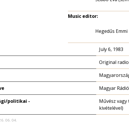
Music editor:
Hegedűs Emmi
July 6, 1983
Original radi
Magyarország
ve
Magyar Rádió
i/politikai -
Művész vagy 
kivételével)
26. 06. 04.