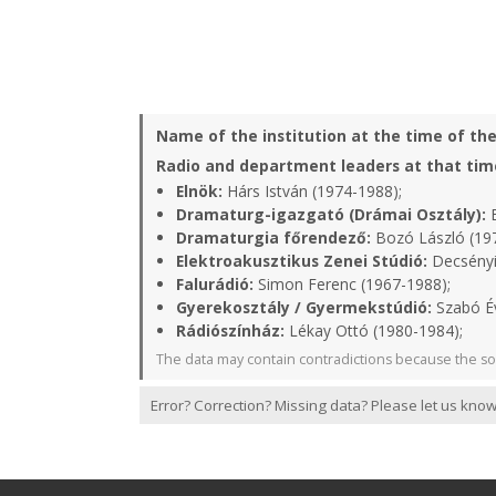
Name of the institution at the time of th
Radio and department leaders at that tim
Elnök:
Hárs István (1974-1988);
Dramaturg-igazgató (Drámai Osztály):
B
Dramaturgia főrendező:
Bozó László (19
Elektroakusztikus Zenei Stúdió:
Decsényi
Falurádió:
Simon Ferenc (1967-1988);
Gyerekosztály / Gyermekstúdió:
Szabó Év
Rádiószínház:
Lékay Ottó (1980-1984);
The data may contain contradictions because the so
Error? Correction? Missing data? Please let us know