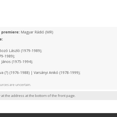
e premiere:
Magyar Rádió (MR)
e:
ozó László (1979-1989);
79-1989);
 János (1975-1994);
a (?) (1976-1988) | Varsányi Anikó (1978-1999);
urces are uncertain.
 at the address at the bottom of the front page.