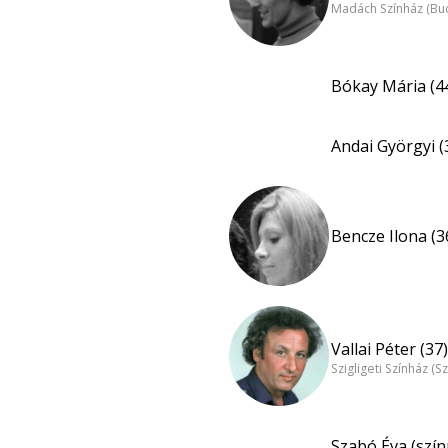
Madách Színház (Bu
Bókay Mária (4
Andai Györgyi (
Bencze Ilona (3
Vallai Péter (37)
Szigligeti Színház (S
Szabó Éva (szín