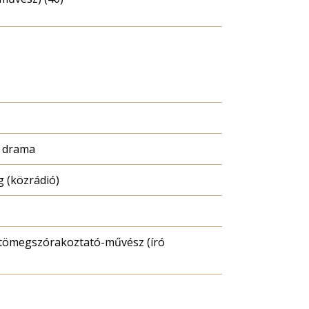
o drama
 (közrádió)
tömegszórakoztató-művész (író