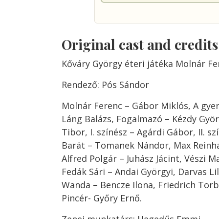
Original cast and credit
Kőváry György éteri játéka Molnár Fe
Rendező: Pós Sándor
Molnár Ferenc – Gábor Miklós, A gye
Láng Balázs, Fogalmazó – Kézdy Györg
Tibor, I. színész – Agárdi Gábor, II. s
Barát – Tomanek Nándor, Max Reinhar
Alfred Polgár – Juhász Jácint, Vészi M
Fedák Sári – Andai Györgyi, Darvas Li
Wanda – Bencze Ilona, Friedrich Torbe
Pincér- Győry Ernő.