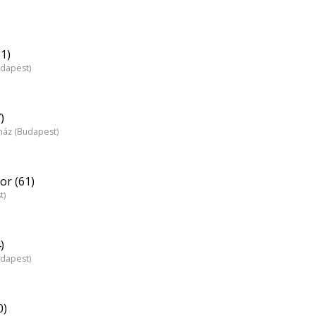
1)
udapest)
)
nház (Budapest)
r (61)
t)
)
udapest)
0)