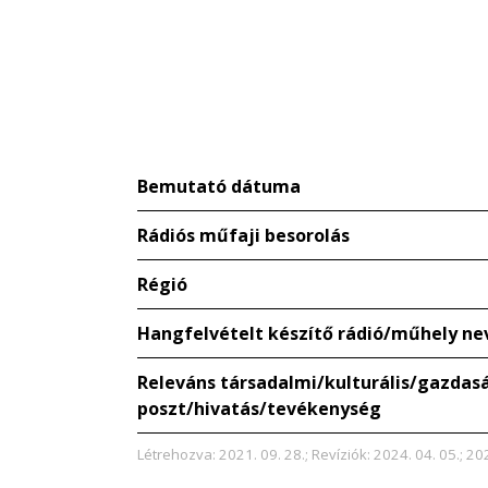
Bemutató dátuma
Rádiós műfaji besorolás
Régió
Hangfelvételt készítő rádió/műhely ne
Releváns társadalmi/kulturális/gazdaság
poszt/hivatás/tevékenység
Létrehozva: 2021. 09. 28.; Revíziók: 2024. 04. 05.; 20