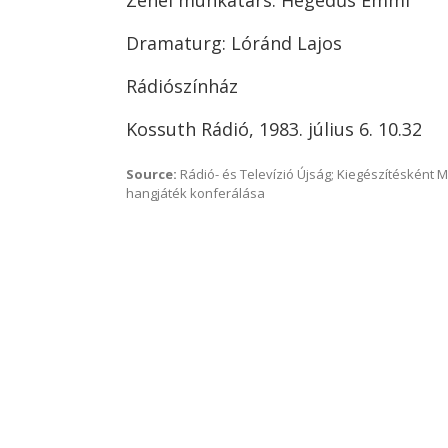
Zenei munkatárs: Hegedűs Emmi
Dramaturg: Lóránd Lajos
Rádiószínház
Kossuth Rádió, 1983. július 6. 10.32
Source:
Rádió- és Televízió Újság; Kiegészítésként 
hangjáték konferálása