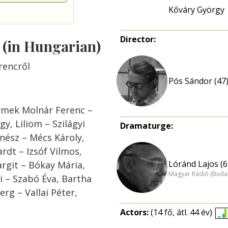
Kőváry György
Director:
s (in Hungarian)
rencről
Pós Sándor (47
rmek Molnár Ferenc –
y, Liliom – Szilágyi
Dramaturge:
zínész – Mécs Károly,
dt – Izsóf Vilmos,
Lóránd Lajos (6
argit – Bókay Mária,
Magyar Rádió (Buda
li – Szabó Éva, Bartha
rg – Vallai Péter,
Actors:
(14 fő, átl. 44 év)