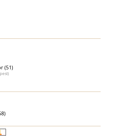
r (51)
pest)
58)
Életkori