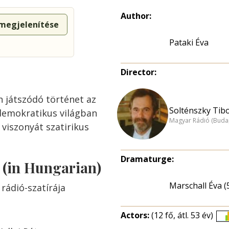
Author:
 megjelenítése
Pataki Éva
Director:
 játszódó történet az
Solténszky Tibo
demokratikus világban
Magyar Rádió (Buda
viszonyát szatirikus
Dramaturge:
s (in Hungarian)
Marschall Éva (
 rádió-szatírája
Actors:
(12 fő, átl. 53 év)