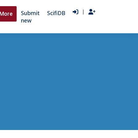
|
Submit
ScifiDB
More
new