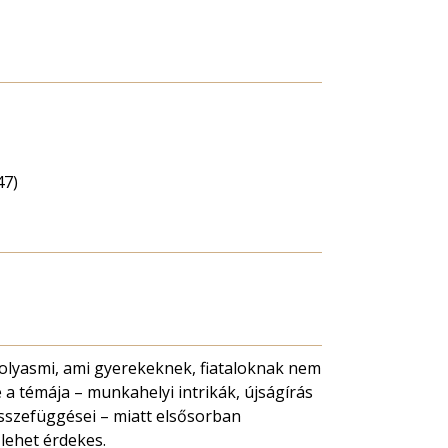
47)
olyasmi, ami gyerekeknek, fiataloknak nem
e a témája – munkahelyi intrikák, újságírás
sszefüggései – miatt elsősorban
lehet érdekes.