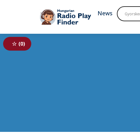
To navigation
To contents
News
0