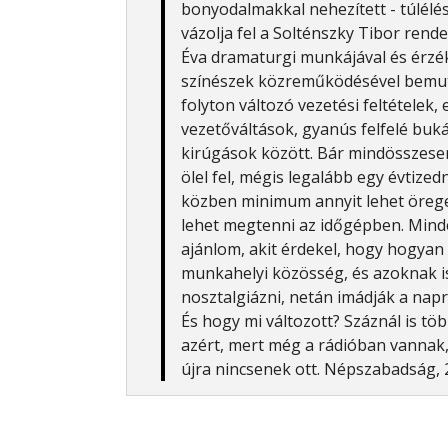
bonyodalmakkal nehezített - túlélés
vázolja fel a Solténszky Tibor rend
Éva dramaturgi munkájával és érzé
színészek közreműködésével bemuta
folyton változó vezetési feltételek, 
vezetőváltások, gyanús felfelé bu
kirúgások között. Bár mindösszes
ölel fel, mégis legalább egy évtized
közben minimum annyit lehet örege
lehet megtenni az időgépben. Min
ajánlom, akit érdekel, hogy hogya
munkahelyi közösség, és azoknak is
nosztalgiázni, netán imádják a napr
És hogy mi változott? Száznál is tö
azért, mert még a rádióban vannak,
újra nincsenek ott. Népszabadság, 2