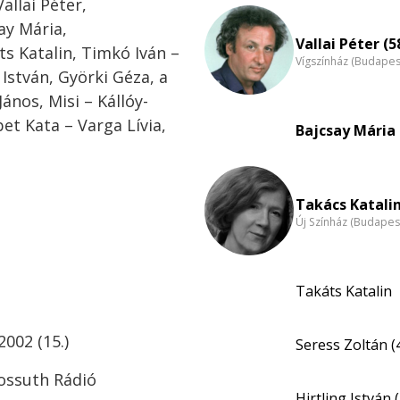
allai Péter,
ay Mária,
Vallai Péter (5
ts Katalin, Timkó Iván –
Vígszínház (Budapes
 István, Györki Géza, a
nos, Misi – Kállóy-
et Kata – Varga Lívia,
Bajcsay Mária 
Takács Katalin
Új Színház (Budapes
Takáts Katalin
002 (15.)
Seress Zoltán (
Kossuth Rádió
Hirtling István 