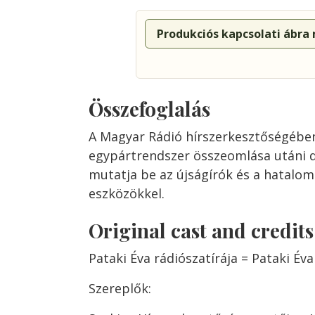
Produkciós kapcsolati ábra
Összefoglalás
A Magyar Rádió hírszerkesztőségében
egypártrendszer összeomlása utáni 
mutatja be az újságírók és a hatalom 
eszközökkel.
Original cast and credit
Pataki Éva rádiószatírája = Pataki Éva
Szereplők: