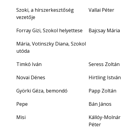
Szoki, a hírszerkesztőség
Vallai Péter
vezetője
Forray Gizi, Szokol helyettese
Bajcsay Mária
Mária, Votinszky Diana, Szokol
utóda
Timkó Iván
Seress Zoltán
Novai Dénes
Hirtling István
Györki Géza, bemondó
Papp Zoltán
Pepe
Bán János
Misi
Kállóy-Molnár
Péter