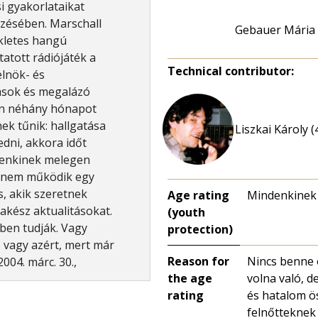
i gyakorlataikat
ezésében. Marschall
Gebauer Mária
kletes hangú
tott rádiójáték a
Technical contributor:
elnök- és
kások és megalázó
en néhány hónapot
nek tűnik: hallgatása
Liszkai Károly (
dni, akkora időt
denkinek melegen
n nem működik egy
, akik szeretnek
Age rating
Mindenkinek
akész aktualitásokat.
(youth
bben tudják. Vagy
protection)
 vagy azért, mert már
Reason for
Nincs benne 
004. márc. 30.,
the age
volna való, d
rating
és hatalom ö
felnőtteknek 