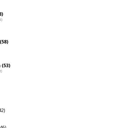
eloszlás
nagyítása
8)
t)
(58)
 (53)
t)
42)
(46)