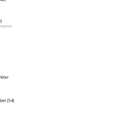
)
udapest)
Péter
bet (54)