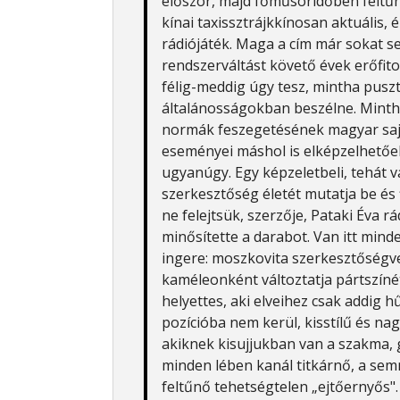
először, majd főműsoridőben feltűn
kínai taxissztrájkkínosan aktuális, 
rádiójáték. Maga a cím már sokat sej
rendszerváltást követő évek erőfito
félig-meddig úgy tesz, mintha pusz
általánosságokban beszélne. Mint
normák feszegetésének magyar saj
eseményei máshol is elképzelhetőe
ugyanúgy. Egy képzeletbeli, tehát v
szerkesztőség életét mutatja be és 
ne felejtsük, szerzője, Pataki Éva r
minősítette a darabot. Van itt mind
ingere: moszkovita szerkesztőségve
kaméleonként változtatja pártszínét
helyettes, aki elveihez csak addig h
pozícióba nem kerül, kisstílű és nag
akiknek kisujjukban van a szakma,
minden lében kanál titkárnő, a se
feltűnő tehetségtelen „ejtőernyős".