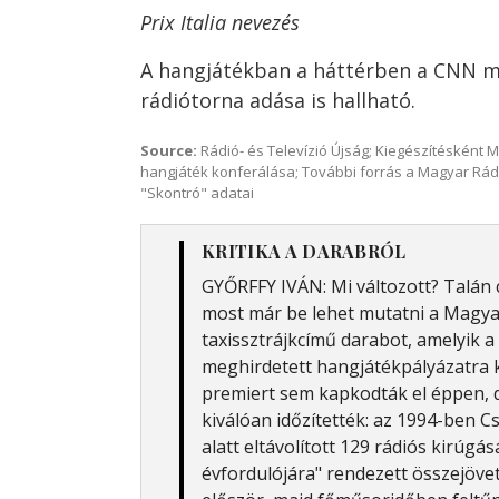
Prix Italia nevezés
A hangjátékban a háttérben a CNN m
rádiótorna adása is hallható.
Source:
Rádió- és Televízió Újság; Kiegészítésként 
hangjáték konferálása; További forrás a Magyar Rád
"Skontró" adatai
KRITIKA A DARABRÓL
GYŐRFFY IVÁN: Mi változott? Talán 
most már be lehet mutatni a Magya
taxissztrájkcímű darabot, amelyik 
meghirdetett hangjátékpályázatra ké
premiert sem kapkodták el éppen, 
kiválóan időzítették: az 1994-ben C
alatt eltávolított 129 rádiós kirúgá
évfordulójára" rendezett összejöve