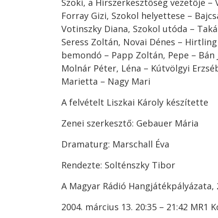
Szoki, a Hírszerkesztőség vezetője – V
Forray Gizi, Szokol helyettese – Bajcs
Votinszky Diana, Szokol utóda – Taká
Seress Zoltán, Novai Dénes – Hirtling
bemondó – Papp Zoltán, Pepe – Bán Já
Molnár Péter, Léna – Kútvölgyi Erzséb
Marietta – Nagy Mari
A felvételt Liszkai Károly készítette
Zenei szerkesztő: Gebauer Mária
Dramaturg: Marschall Éva
Rendezte: Solténszky Tibor
A Magyar Rádió Hangjátékpályázata, 2
2004. március 13. 20:35 – 21:42 MR1 