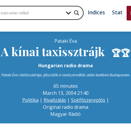
Indices
Stat
Pataki Éva
A kínai taxissztrájk
🏆
🏆
Hungarian radio drama
Pataki Éva rádiószatírája. Játszódik a rendszerváltás utáni években Budapesten.
65 minutes
March 13, 2004 21:40
Politika
|
Rivalizálás
|
Sokfőszereplős
|
Original radio drama
Magyar Rádió