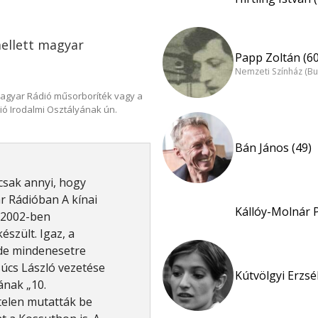
ellett magyar
Papp Zoltán (60
Nemzeti Színház (B
Magyar Rádió műsorboríték vagy a
ió Irodalmi Osztályának ún.
Bán János (49)
csak annyi, hogy
r Rádióban A kínai
Kállóy-Molnár 
a 2002-ben
szült. Igaz, a
de mindenesetre
súcs László vezetése
Kútvölgyi Erzsé
sának „10.
telen mutatták be