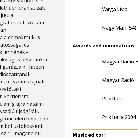
t a Kossuthon is. A
élethűen dramatizált
Varga Lívia
tet: a
gtatásáról szól, ám
Nagy Mari (54)
tán
ha a demokratikus
átosságai és
Awards and nominations:
k lennének -
alóságos belpolitikai
Magyar Rádió H
figurázza ki, hiszen
ádiószatírának
Magyar Rádió H
en, mi szem-szájnak
zető, aki
, karrierista
Prix Italia
ű, amíg újra hatalmi
yszájú újságírók,
Prix Italia 2004
 gerinctelen bemondó,
mmiből üstökösként
 Az ő - magánéleti
Music editor: