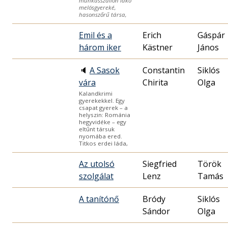
munkásszállón lakó
melósgyereké,
hasonszőrű társa,
Emil és a
Erich
Gáspár
három iker
Kästner
János
🔈
A Sasok
Constantin
Siklós
vára
Chirita
Olga
Kalandkrimi
gyerekekkel. Egy
csapat gyerek – a
helyszin: Románia
hegyvidéke – egy
eltűnt társuk
nyomába ered.
Titkos erdei láda,
Az utolsó
Siegfried
Török
szolgálat
Lenz
Tamás
A tanítónő
Bródy
Siklós
Sándor
Olga