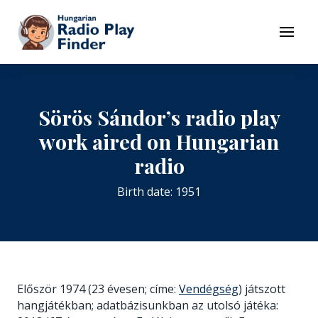
To navigation
To contents
Menu
Sörös Sándor’s radio play
work aired on Hungarian
radio
Birth date: 1951
Először 1974 (23 évesen; címe:
Vendégség
) játszott
hangjátékban; adatbázisunkban az utolsó játéka: