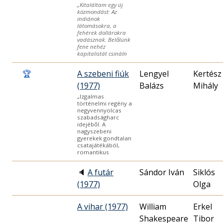
„Kitaláltam egy új
közmondást: Az
indiánok
látomásokra, a
fehérek dollárokra
vadásznak. Belőlünk
fene nehéz
kapitalistát csináln
🏆
A szebeni fiúk
Lengyel
Kertész
(1977)
Balázs
Mihály
„Izgalmas
történelmi regény a
negyvennyolcas
szabadságharc
idejéből. A
nagyszebeni
gyerekek gondtalan
csatajátékából,
romantikus
🔈
A futár
Sándor Iván
Siklós
(1977)
Olga
A vihar (1977)
William
Erkel
Shakespeare
Tibor