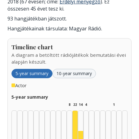
2018 (67 évesen; címe:
Erdélyi menyegző
). Ez
összesen 45 évet tesz ki.
93 hangjátékban játszott.
Hangjátékainak társulata: Magyar Rádió.
Timeline chart
A diagram a betöltött rádiójátékok bemutatási évei
alapján készült.
5-year summary
10-year summary
Actor
5-year summary
8
22
14
4
1