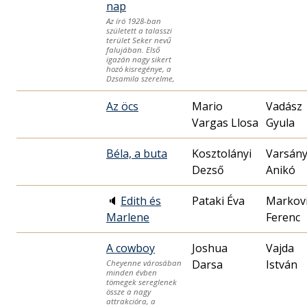
nap
Az író 1928-ban
született a talasszi
terület Seker nevű
falujában. Első
igazán nagy sikert
hozó kisregénye, a
Dzsamila szerelme,
Az öcs
Mario
Vadász
Vargas Llosa
Gyula
Béla, a buta
Kosztolányi
Varsány
Dezső
Anikó
🔈
Edith és
Pataki Éva
Markovi
Marlene
Ferenc
A cowboy
Joshua
Vajda
Darsa
István
Cheyenne városában
minden évben
tömegek sereglenek
össze a nagy
attrakcióra, a