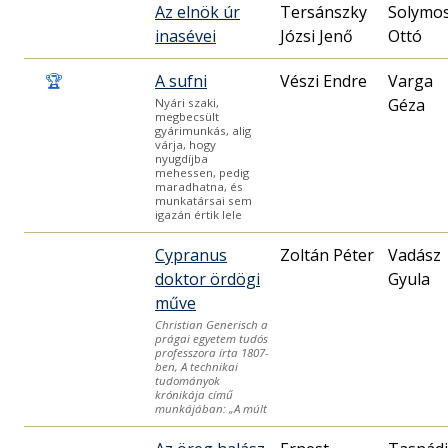
Az elnök úr
Tersánszky
Solymos
inasévei
Józsi Jenő
Ottó
🏆
A sufni
Vészi Endre
Varga
Géza
Nyári szaki,
megbecsült
gyárimunkás, alig
várja, hogy
nyugdíjba
mehessen, pedig
maradhatna, és
munkatársai sem
igazán értik lele
Cypranus
Zoltán Péter
Vadász
doktor ördögi
Gyula
műve
Christian Generisch a
prágai egyetem tudós
professzora írta 1807-
ben, A technikai
tudományok
krónikája című
munkájában: „A múlt