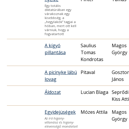
Egy totális
diktatúrában egy
várakoznak egy
kisebbség, a
„hegylakók” tagjai a
hóban, mert ott kell
várniuk, hogy a
fogvatartott
A kígyó
Saulius
Magos
pillantása
Tomas
György
Kondrotas
A picinyke lábú
Pitaval
Goszton
lovag
János
Áldozat
Lucian Blaga
Seprődi
Kiss Atti
Egyidejüségek
Mózes Attila
Magos
György
Az író higany-
villanású és higany-
elevenségű mondatait