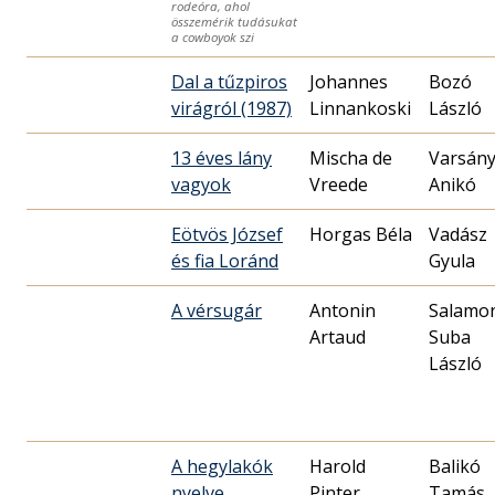
rodeóra, ahol
összemérik tudásukat
a cowboyok szi
Dal a tűzpiros
Johannes
Bozó
virágról (1987)
Linnankoski
László
13 éves lány
Mischa de
Varsány
vagyok
Vreede
Anikó
Eötvös József
Horgas Béla
Vadász
és fia Loránd
Gyula
A vérsugár
Antonin
Salamo
Artaud
Suba
László
A hegylakók
Harold
Balikó
nyelve
Pinter
Tamás