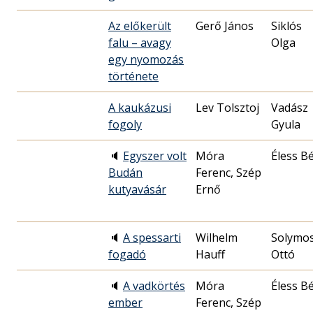
Az előkerült
Gerő János
Siklós
falu – avagy
Olga
egy nyomozás
története
A kaukázusi
Lev Tolsztoj
Vadász
fogoly
Gyula
🔈
Egyszer volt
Móra
Éless Bé
Budán
Ferenc, Szép
kutyavásár
Ernő
🔈
A spessarti
Wilhelm
Solymos
fogadó
Hauff
Ottó
🔈
A vadkörtés
Móra
Éless Bé
ember
Ferenc, Szép