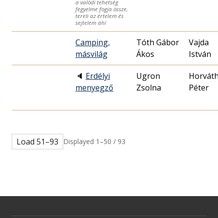
a valódi tehetség
fegyelme fogja össze,
tereli az értelem és
sejtelem áhí
Camping,
Tóth Gábor
Vajda
másvilág
Ákos
István
🔈
Erdélyi
Ugron
Horvát
menyegző
Zsolna
Péter
Load 51–93
Displayed 1–50 / 93