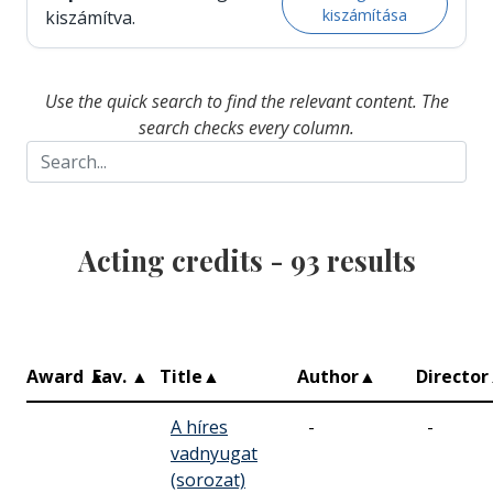
kiszámítása
kiszámítva.
Use the quick search to find the relevant content. The
search checks every column.
Acting credits -
93
results
Award
▲
Fav.
▲
Title
▲
Author
▲
Director
A híres
-
-
vadnyugat
(sorozat)