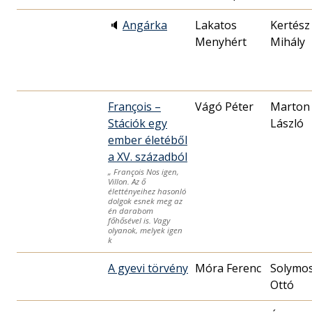
🔈
Angárka
Lakatos
Kertész
Menyhért
Mihály
François –
Vágó Péter
Marton
Stációk egy
László
ember életéből
a XV. századból
„ François Nos igen,
Villon. Az ő
élettényeihez hasonló
dolgok esnek meg az
én darabom
főhősével is. Vagy
olyanok, melyek igen
k
A gyevi törvény
Móra Ferenc
Solymos
Ottó