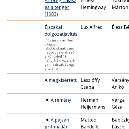
Az öreg halász
Ernest
Tasnádi
és a tenger
Hemingway
Márton
(1983)
Éjszakai
Lux Alfréd
Éless Bé
dolgozatjavítás
Ifjúsági krimi. Nem
világos,
iskolásoknak vagy
nagyobbaknak szól
a könyvből írt
hangjáték. Az elején
gimnazisták és egy
általáno
A megkísértett
Lászlóffy
Varsány
Csaba
Anikó
🔈
A remény
Herman
Varga
Heijermans
Géza
🔈
A pajzán
Matteo
Babiczk
griffmadár
Bandello
László