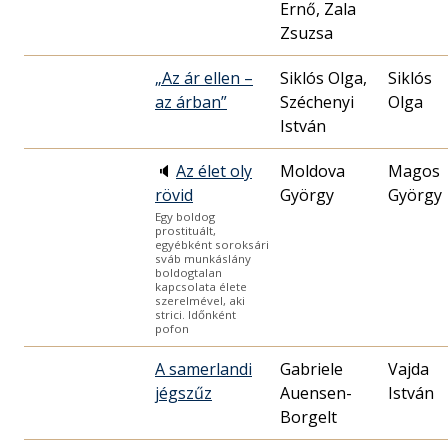
Ernő, Zala
Zsuzsa
„Az ár ellen –
Siklós Olga,
Siklós
az árban”
Széchenyi
Olga
István
🔈
Az élet oly
Moldova
Magos
rövid
György
György
Egy boldog
prostituált,
egyébként soroksári
sváb munkáslány
boldogtalan
kapcsolata élete
szerelmével, aki
strici. Időnként
pofon
A samerlandi
Gabriele
Vajda
jégszűz
Auensen-
István
Borgelt