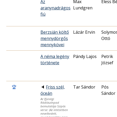
Az
Max
Éless Bé
aranynadrágos
Lundgren
fiú
Berzsián költő
Lázár Ervin
Solymos
mennydörgős
Ottó
mennykövei
A néma legény
Pándy Lajos
Petrik
története
József
🏆
🔈
Friss szél,
Tar Sándor
Pós
óceán
Sándor
Az Ifjúsági
Rádiószínpad
bemutatója Szipós
verse: (Az intézetben
nevelkedett,