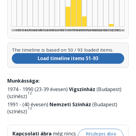
Actor, 1980–1984: 22
Actor, 1985–1989: 14
Actor, 1975–1979: 8
Actor, 1990–1994: 4
Actor, 201
1925–1929
1930–1934
1935–1939
1940–1944
1945–1949
1950–1954
1955–1959
1960–1964
1965–1969
1970–1974
1975–1979
1980–1984
1985–1989
1990–1994
1995–1999
2000–2004
2005–2009
2010–2014
2015–2019
2020–2024
2025–2026
The timeline is based on 50 / 93 loaded items.
Load timeline items 51-93
Munkássága:
1974 - 1990 (23-39 évesen)
Vígszínház
(Budapest)
1
2
(színész)
1991 - (40 évesen)
Nemzeti Színház
(Budapest)
1
3
(színész)
Kapcsolati ábra
még nincs
Részleges ábra