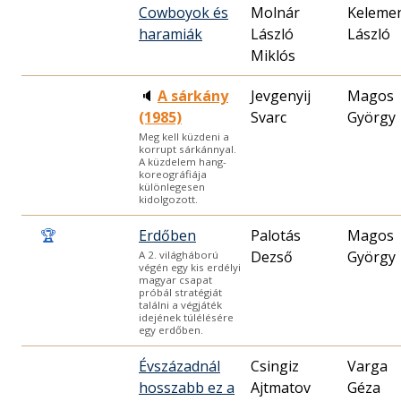
Cowboyok és
Molnár
Keleme
haramiák
László
László
Miklós
🔈
A sárkány
Jevgenyij
Magos
(1985)
Svarc
György
Meg kell küzdeni a
korrupt sárkánnyal.
A küzdelem hang-
koreográfiája
különlegesen
kidolgozott.
🏆
Erdőben
Palotás
Magos
Dezső
György
A 2. világháború
végén egy kis erdélyi
magyar csapat
próbál stratégiát
találni a végjáték
idejének túlélésére
egy erdőben.
Évszázadnál
Csingiz
Varga
hosszabb ez a
Ajtmatov
Géza