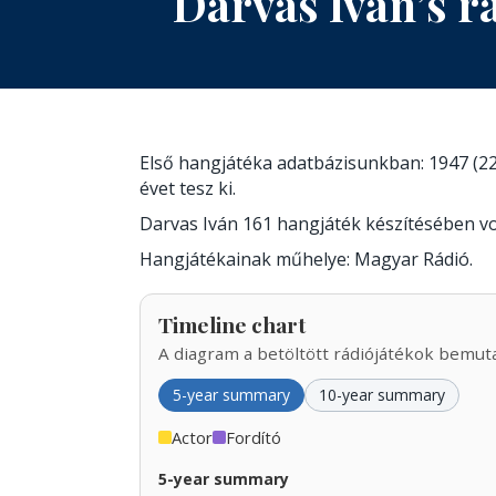
Darvas Iván’s r
Első hangjátéka adatbázisunkban: 1947 (22
évet tesz ki.
Darvas Iván 161 hangjáték készítésében v
Hangjátékainak műhelye: Magyar Rádió.
Timeline chart
A diagram a betöltött rádiójátékok bemutat
5-year summary
10-year summary
Actor
Fordító
5-year summary