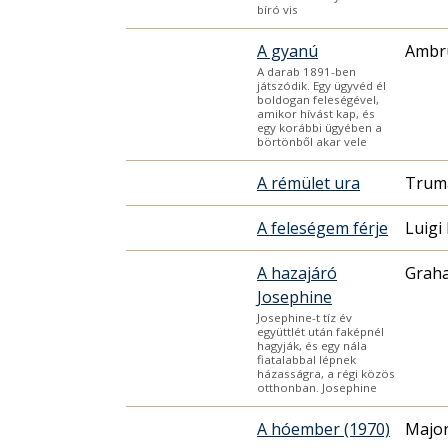
bíró vis
A gyanú
Ambr
A darab 1891-ben
játszódik. Egy ügyvéd él
boldogan feleségével,
amikor hívást kap, és
egy korábbi ügyében a
börtönből akar vele
A rémület ura
Trum
A feleségem férje
Luigi
A hazajáró
Grah
Josephine
Josephine-t tíz év
együttlét után faképnél
hagyják, és egy nála
fiatalabbal lépnek
házasságra, a régi közös
otthonban. Josephine
A hóember (1970)
Majo