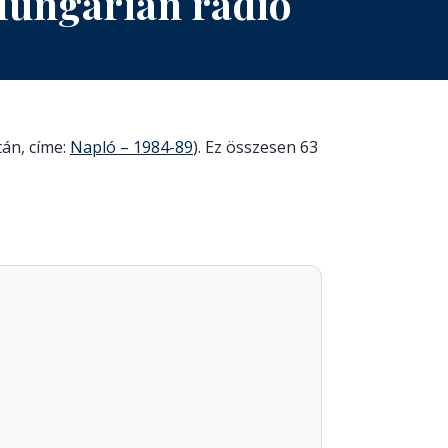
 Hungarian radio
után, címe:
Napló – 1984-89
). Ez összesen 63