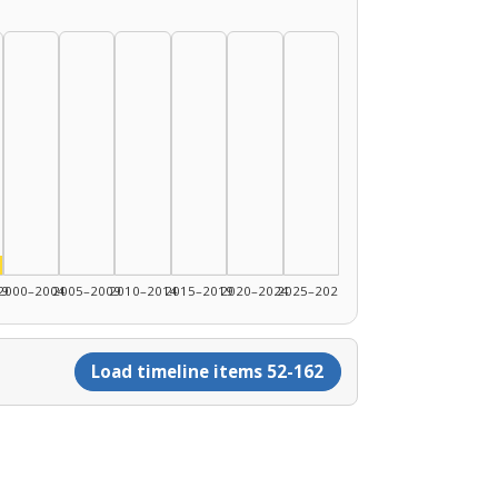
90–1994: 3
: 2
or, 1995–1999: 1
99
2000–2004
2005–2009
2010–2014
2015–2019
2020–2024
2025–2026
Load timeline items 52-162