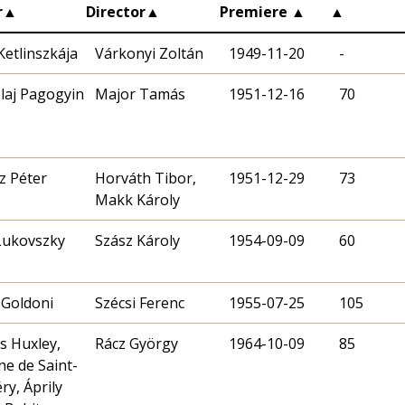
r
▲
Director
▲
Premiere
▲
▲
Ketlinszkája
Várkonyi Zoltán
1949-11-20
-
laj Pagogyin
Major Tamás
1951-12-16
70
z Péter
Horváth Tibor‏‎,
1951-12-29
73
Makk Károly
Lukovszky
Szász Károly
1954-09-09
60
 Goldoni
Szécsi Ferenc
1955-07-25
105
s Huxley,
Rácz György
1964-10-09
85
ne de Saint-
ry, Áprily