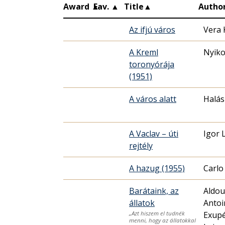
Award
▲
Fav.
▲
Title
▲
Autho
Az ifjú város
Vera 
A Kreml
Nyiko
toronyórája
(1951)
A város alatt
Halás
A Vaclav – úti
Igor 
rejtély
A hazug (1955)
Carlo
Barátaink, az
Aldou
állatok
Antoi
Exupé
„Azt hiszem el tudnék
menni, hogy az állatokkal