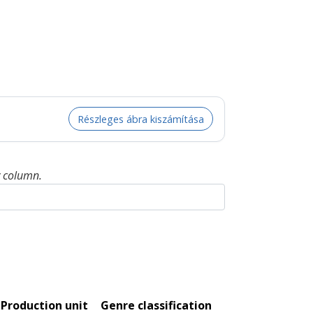
Részleges ábra kiszámítása
y column.
Production unit
Genre classification