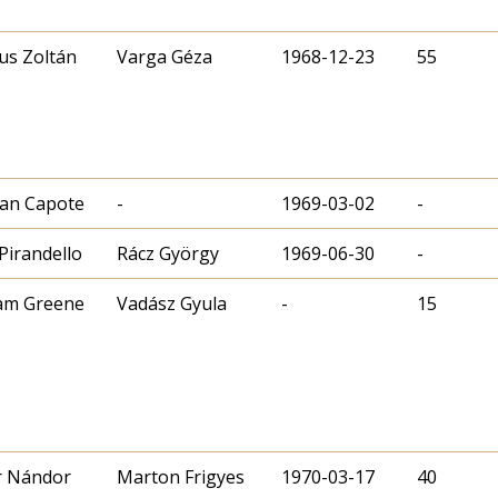
us Zoltán
Varga Géza
1968-12-23
55
an Capote
-
1969-03-02
-
 Pirandello
Rácz György
1969-06-30
-
am Greene
Vadász Gyula
-
15
r Nándor
Marton Frigyes
1970-03-17
40