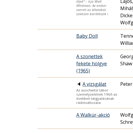
Lajos
éljek” – írja Walt
Whitman. Az ember
Mihál
szereti az állatokat,
szívesen barátkozik i
Dicke
Wolf
Baby Doll
Tenn
Willi
A szonettek
Geor
fekete hölgye
Shaw
(1965)
🔈
A vizsgálat
Peter
Az auschwitzi tábor
személyzetének 1960-as
évekbeli tárgyalásának
rádióváltozata.
A Walkür-akció
Wolf
Schre