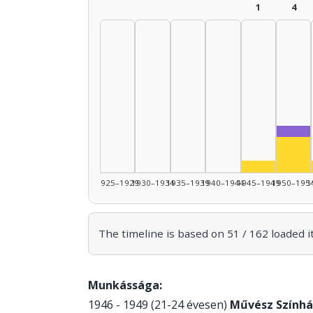
1
4
For
Act
Actor, 194
1925–1929
1930–1934
1935–1939
1940–1944
1945–1949
1950–195
1
The timeline is based on 51 / 162 loaded i
Munkássága:
1946 - 1949 (21-24 évesen)
Művész Színhá