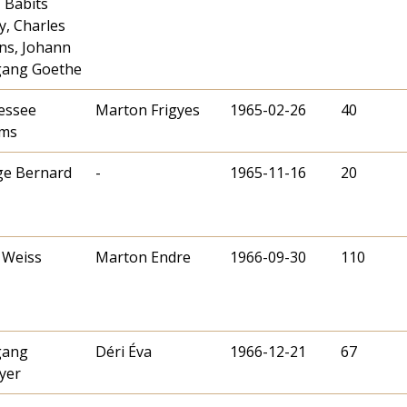
, Babits
y, Charles
ns, Johann
gang Goethe
essee
Marton Frigyes
1965-02-26
40
ams
ge Bernard
-
1965-11-16
20
 Weiss
Marton Endre
1966-09-30
110
gang
Déri Éva
1966-12-21
67
yer