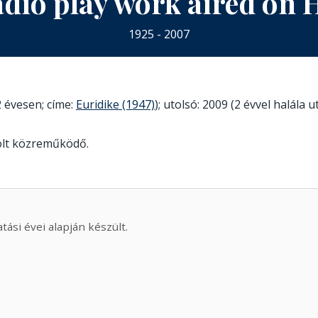
adio play work aired on
1925 - 2007
 évesen; címe:
Euridike (1947)
); utolsó: 2009 (2 évvel halála 
olt közreműködő.
ási évei alapján készült.