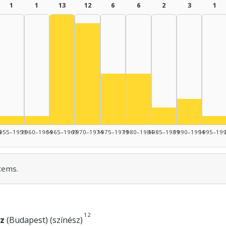
1
1
13
12
6
6
2
3
1
Actor, 1965–1969: 13
Actor, 1970–1974: 12
dító, 1950–1954: 1
Actor, 1975–1979: 6
Actor, 1980–1984: 6
or, 1950–1954: 3
Actor, 19
Actor, 1985–1989
5–1949: 1
Actor, 1955–1959: 1
Actor, 1960–1964: 1
Act
4
955–1959
1960–1964
1965–1969
1970–1974
1975–1979
1980–1984
1985–1989
1990–1994
1995–19
tems.
1
2
z
(Budapest) (színész)