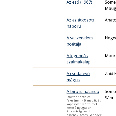
Az eső (1967)
Some
Mau
Az az átkozott
Anatol
háború
A veszedelem
Hege
poétája
A legendás
Mauri
szalmakalap…
A csodatevő
Zaid 
mágus
A bíró is halandó
Somo
Sánd
Doktor Korda és
felesége – két magát, és
kapcsolatuk értelmét
kereső nyugtalan
értelmiségi válni
akarnak. Arany Benedek