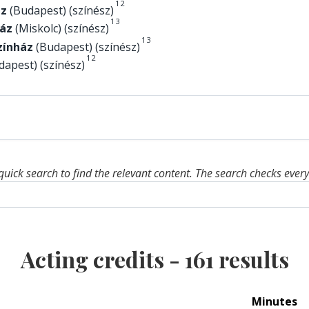
1
2
áz
(Budapest) (színész)
1
3
áz
(Miskolc) (színész)
1
3
Színház
(Budapest) (színész)
1
2
apest) (színész)
quick search to find the relevant content. The search checks ever
Acting credits -
161
results
Minutes