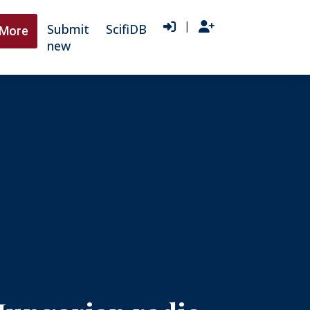
|
Submit
ScifiDB
More
new