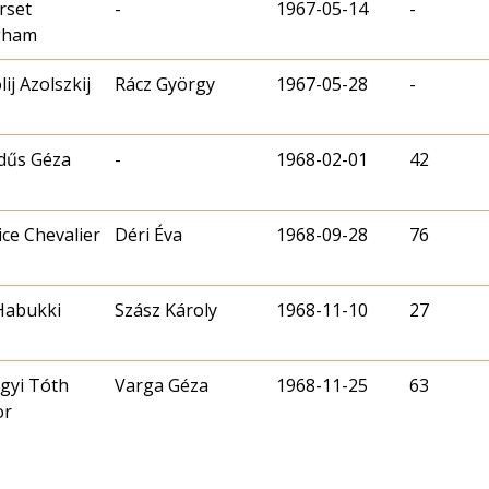
rset
-
1967-05-14
-
gham
ij Azolszkij
Rácz György
1967-05-28
-
dűs Géza
-
1968-02-01
42
ce Chevalier
Déri Éva
1968-09-28
76
Habukki
Szász Károly
1968-11-10
27
gyi Tóth
Varga Géza
1968-11-25
63
or