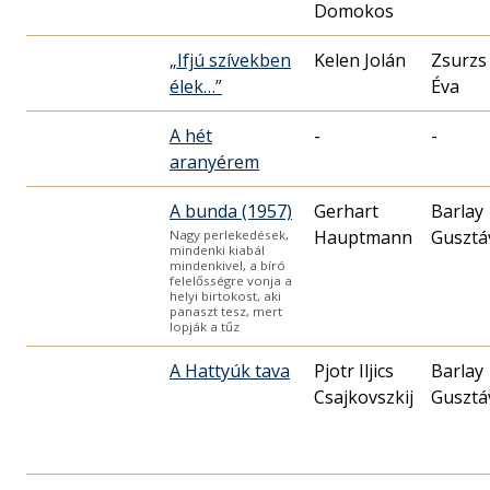
Domokos
„Ifjú szívekben
Kelen Jolán
Zsurzs
élek…”
Éva
A hét
-
-
aranyérem
A bunda (1957)
Gerhart
Barlay
Hauptmann
Gusztá
Nagy perlekedések,
mindenki kiabál
mindenkivel, a bíró
felelősségre vonja a
helyi birtokost, aki
panaszt tesz, mert
lopják a tűz
A Hattyúk tava
Pjotr Iljics
Barlay
Csajkovszkij
Gusztá