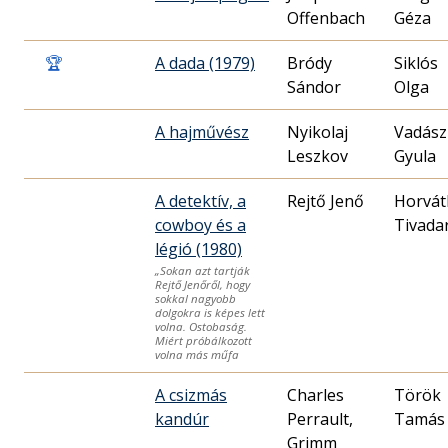
Offenbach
Géza
🏆
A dada (1979)
Bródy
Siklós
Sándor
Olga
A hajművész
Nyikolaj
Vadász
Leszkov
Gyula
A detektív, a
Rejtő Jenő
Horvát
cowboy és a
Tivada
légió (1980)
„Sokan azt tartják
Rejtő Jenőről, hogy
sokkal nagyobb
dolgokra is képes lett
volna. Ostobaság.
Miért próbálkozott
volna más műfa
A csizmás
Charles
Török
kandúr
Perrault,
Tamás
Grimm