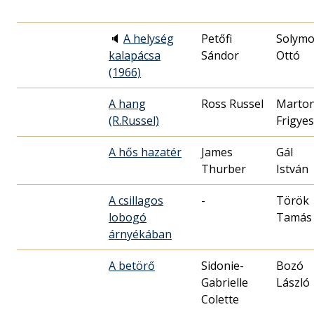
🔈
A helység
Petőfi
Solymo
kalapácsa
Sándor
Ottó
(1966)
A hang
Ross Russel
Marto
(R.Russel)
Frigyes
A hős hazatér
James
Gál
Thurber
István
A csillagos
-
Török
lobogó
Tamás
árnyékában
A betörő
Sidonie-
Bozó
Gabrielle
László
Colette