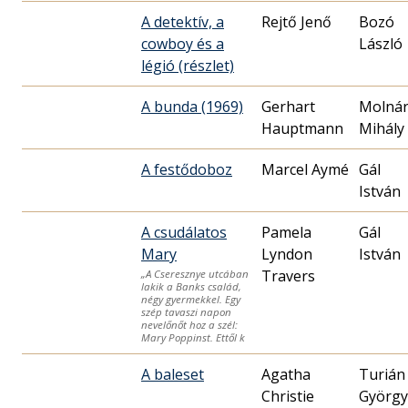
A detektív, a
Rejtő Jenő
Bozó
cowboy és a
László
légió (részlet)
A bunda (1969)
Gerhart
Molná
Hauptmann
Mihály
A festődoboz
Marcel Aymé
Gál
István
A csudálatos
Pamela
Gál
Mary
Lyndon
István
Travers
„A Cseresznye utcában
lakik a Banks család,
négy gyermekkel. Egy
szép tavaszi napon
nevelőnőt hoz a szél:
Mary Poppinst. Ettől k
A baleset
Agatha
Turián
Christie
György