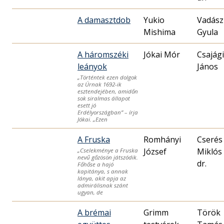
A damasztdob
Yukio
Vadász
Mishima
Gyula
A háromszéki
Jókai Mór
Csajági
leányok
János
„Történtek ezen dolgok
az Úrnak 1692-ik
esztendejében, amidőn
sok siralmas állapot
esett jó
Erdélyországban” – írja
Jókai. „Ezen
A Fruska
Romhányi
Cserés
József
Miklós
„Cselekménye a Fruska
nevű gőzösön játszódik.
dr.
Főhőse a hajó
kapitánya, s annak
lánya, akit apja az
admirálisnak szánt
ugyan, de
A brémai
Grimm
Török