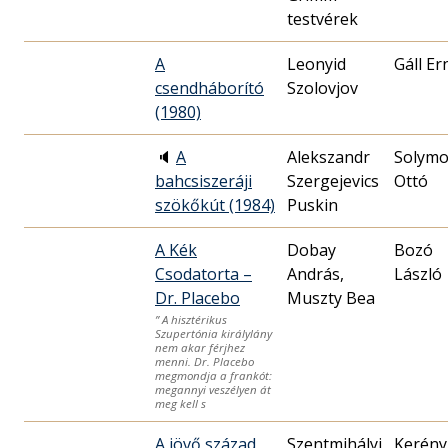
testvérek
A
Leonyid
Gáll Er
csendháborító
Szolovjov
(1980)
🔈
A
Alekszandr
Solymo
bahcsiszeráji
Szergejevics
Ottó
szökőkút (1984)
Puskin
A Kék
Dobay
Bozó
Csodatorta –
András,
László
Dr. Placebo
Muszty Bea
” A hisztérikus
Szupertónia királylány
nem akar férjhez
menni. Dr. Placebo
megmondja a frankót:
megannyi veszélyen át
meg kell s
A jövő század
Szentmihályi
Kerény