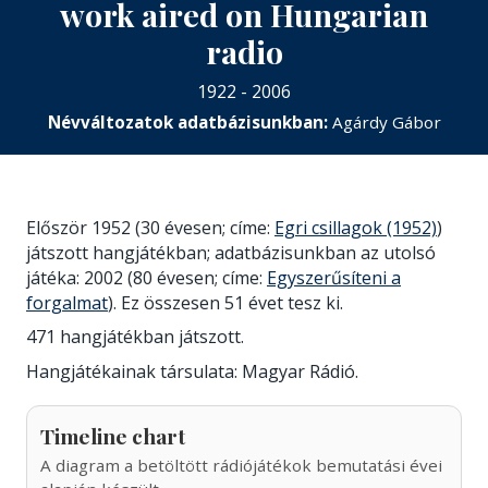
work aired on Hungarian
radio
1922 - 2006
Névváltozatok adatbázisunkban:
Agárdy Gábor
Először 1952 (30 évesen; címe:
Egri csillagok (1952)
)
játszott hangjátékban; adatbázisunkban az utolsó
játéka: 2002 (80 évesen; címe:
Egyszerűsíteni a
forgalmat
). Ez összesen 51 évet tesz ki.
471 hangjátékban játszott.
Hangjátékainak társulata: Magyar Rádió.
Timeline chart
A diagram a betöltött rádiójátékok bemutatási évei