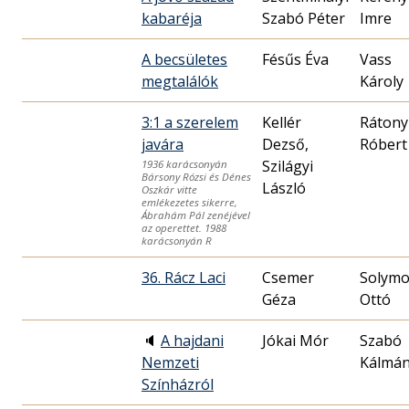
kabaréja
Szabó Péter
Imre
A becsületes
Fésűs Éva
Vass
megtalálók
Károly
3:1 a szerelem
Kellér
Rátony
javára
Dezső,
Róbert
Szilágyi
1936 karácsonyán
Bársony Rózsi és Dénes
László
Oszkár vitte
emlékezetes sikerre,
Ábrahám Pál zenéjével
az operettet. 1988
karácsonyán R
36. Rácz Laci
Csemer
Solymo
Géza
Ottó
🔈
A hajdani
Jókai Mór
Szabó
Nemzeti
Kálmá
Színházról