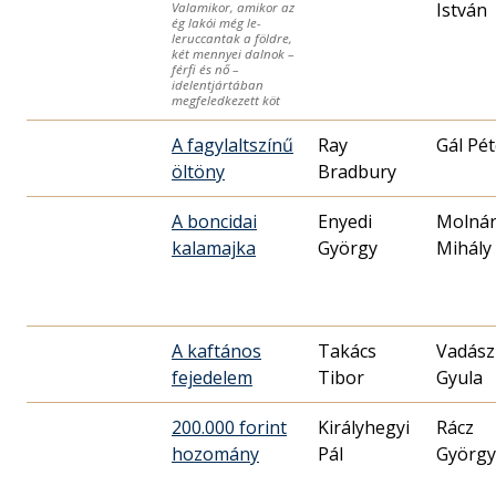
István
Valamikor, amikor az
ég lakói még le-
leruccantak a földre,
két mennyei dalnok –
férfi és nő –
idelentjártában
megfeledkezett köt
A fagylaltszínű
Ray
Gál Pét
öltöny
Bradbury
A boncidai
Enyedi
Molná
kalamajka
György
Mihály
A kaftános
Takács
Vadász
fejedelem
Tibor
Gyula
200.000 forint
Királyhegyi
Rácz
hozomány
Pál
György