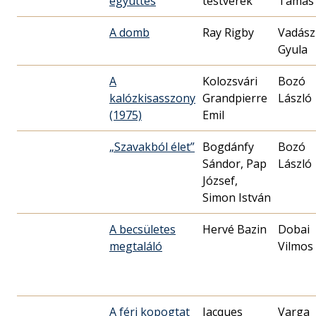
együttes
testvérek
Tamás
A domb
Ray Rigby
Vadász
Gyula
A
Kolozsvári
Bozó
kalózkisasszony
Grandpierre
László
(1975)
Emil
„Szavakból élet”
Bogdánfy
Bozó
Sándor, Pap
László
József,
Simon István
A becsületes
Hervé Bazin
Dobai
megtaláló
Vilmos
A férj kopogtat
Jacques
Varga