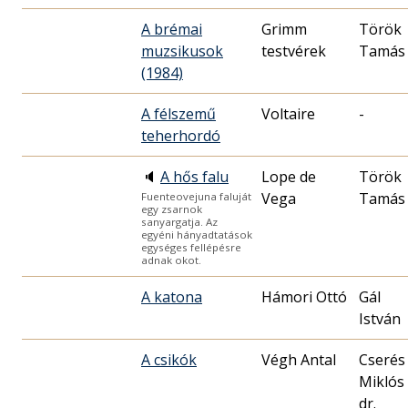
A brémai
Grimm
Török
muzsikusok
testvérek
Tamás
(1984)
A félszemű
Voltaire
-
teherhordó
🔈
A hős falu
Lope de
Török
Vega
Tamás
Fuenteovejuna faluját
egy zsarnok
sanyargatja. Az
egyéni hányadtatások
egységes fellépésre
adnak okot.
A katona
Hámori Ottó
Gál
István
A csikók
Végh Antal
Cserés
Miklós
dr.