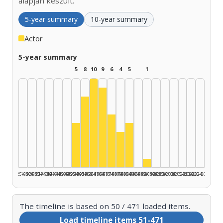
alapján készült.
5-year summary
10-year summary
Actor
5-year summary
5
8
10
9
6
4
5
1
Actor, 1965–1969: 10
Actor, 1970–1974: 9
Actor, 1960–1964: 8
Actor, 1975–1979: 6
Actor, 1955–1959: 5
Actor, 1985–1989: 5
Actor, 1980–1984: 4
Actor, 1995–1999: 1
1925–1929
1930–1934
1935–1939
1940–1944
1945–1949
1950–1954
1955–1959
1960–1964
1965–1969
1970–1974
1975–1979
1980–1984
1985–1989
1990–1994
1995–1999
2000–2004
2005–2009
2010–2014
2015–2019
2020–2024
2025–2026
The timeline is based on 50 / 471 loaded items.
Load timeline items 51-471