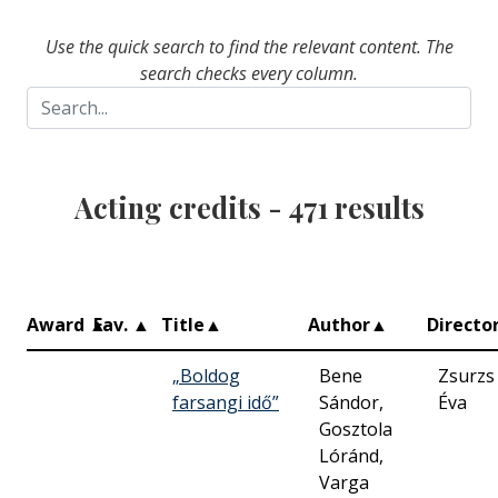
Use the quick search to find the relevant content. The
search checks every column.
Acting credits -
471
results
Award
▲
Fav.
▲
Title
▲
Author
▲
Directo
„Boldog
Bene
Zsurzs
farsangi idő”
Sándor,
Éva
Gosztola
Lóránd,
Varga