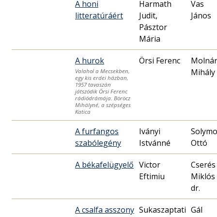
A honi
Harmath
Vas
litteratúráért
Judit,
János
Pásztor
Mária
A hurok
Örsi Ferenc
Molná
Mihály
Valahol a Mecsekben,
egy kis erdei házban,
1957 tavaszán
játszódik Örsi Ferenc
rádiódrámája. Böröcz
Mihályné, a szépséges
Katica
A furfangos
Iványi
Solymo
szabólegény
Istvánné
Ottó
A békafelügyelő
Victor
Cserés
Eftimiu
Miklós
dr.
A csalfa asszony
Sukaszaptati
Gál