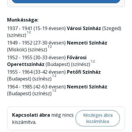
Munkássága:
1937 - 1941 (15-19 évesen)
Városi Színház
(Szeged)
1
2
(színész)
1949 - 1952 (27-30 évesen)
Nemzeti Színház
1
2
(Miskolc) (színész)
1952 - 1955 (30-33 évesen)
Fővárosi
1
2
Operettszínház
(Budapest) (színész)
1955 - 1964 (33-42 évesen)
Petőfi Színház
1
2
(Budapest) (színész)
1964 - 1985 (42-63 évesen)
Nemzeti Színház
1
2
(Budapest) (színész)
Kapcsolati ábra
még nincs
Részleges ábra
kiszámítása
kiszámítva.