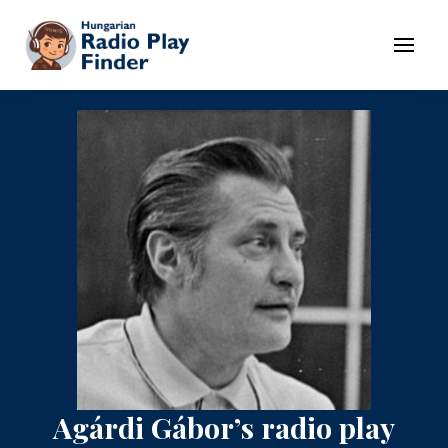
To navigation
To contents
Menu
Agárdi Gábor’s radio play