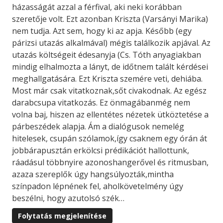
házasságát azzal a férfival, aki neki korábban
szeretője volt. Ezt azonban Kriszta (Varsányi Marika)
nem tudja. Azt sem, hogy ki az apja. Később (egy
párizsi utazás alkalmával) mégis találkozik apjával. Az
utazás költségeit édesanyja (Cs. Tóth anyagiakban
mindig elhalmozta a lányt, de időtnem talált kérdései
meghallgatására. Ezt Kriszta szemére veti, dehiába.
Most már csak vitatkoznak,sőt civakodnak. Az egész
darabcsupa vitatkozás. Ez önmagábanmég nem
volna baj, hiszen az ellentétes nézetek ütköztetése a
párbeszédek alapja. Ám a dialógusok nemelég
hitelesek, csupán szólamok,így csaknem egy órán át
jobbárapusztán erkölcsi prédikációt hallottunk,
ráadásul többnyire azonoshangerővel és ritmusban,
azaza szereplők úgy hangsúlyozták,mintha
színpadon lépnének fel, aholkövetelmény úgy
beszélni, hogy azutolsó szék…
Folytatás megjelenítése