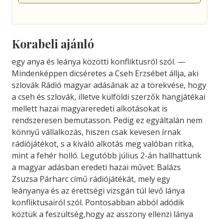
Korabeli ajánló
egy anya és leánya közötti konfliktusról szól. —
Mindenképpen dicséretes a Cseh Erzsébet állja, aki
szlovák Rádió magyar adásának az a törekvése, hogy
a cseh és szlovák, illetve külföldi szerzők hangjátékai
mellett hazai magyareredeti alkotásokat is
rendszeresen bemutasson. Pedig ez egyáltalán nem
könnyű vállalkozás, hiszen csak kevesen írnak
rádiójátékot, s a kiváló alkotás meg valóban ritka,
mint a fehér holló. Legutóbb július 2-án hallhattunk
a magyar adásban eredeti hazai művet: Balázs
Zsuzsa Párharc című rádiójátékát, mely egy
leányanya és az érettségi vizsgán túl levő lánya
konfliktusairól szól. Pontosabban abból adódik
köztük a feszültség,hogy az asszony ellenzi lánya