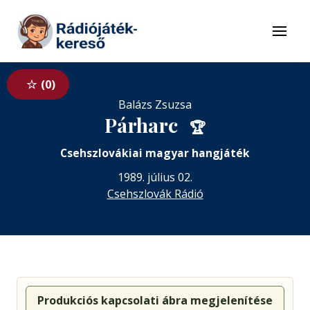
Tovább a navigációhoz
Tovább a tartalomhoz
Menü
0
Balázs Zsuzsa
Párharc
🏆
Csehszlovákiai magyar hangjáték
1989. július 02.
Csehszlovák Rádió
Produkciós kapcsolati ábra megjelenítése