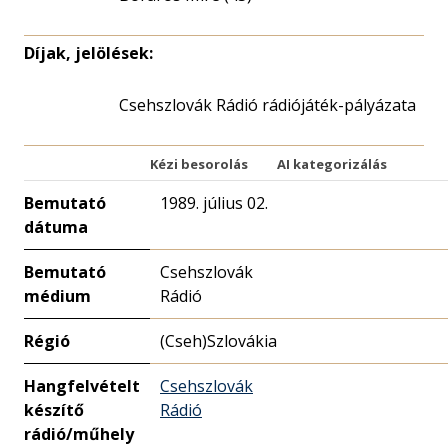
Díjak, jelölések:
Csehszlovák Rádió rádiójáték-pályázata
Kézi besorolás
AI kategorizálás
Bemutató
1989. július 02.
dátuma
Bemutató
Csehszlovák
médium
Rádió
Régió
(Cseh)Szlovákia
Hangfelvételt
Csehszlovák
készítő
Rádió
rádió/műhely