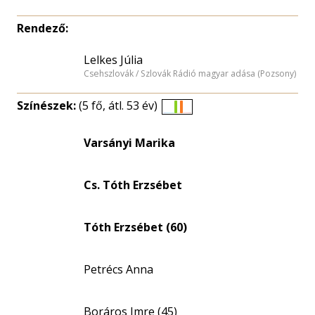
Rendező:
Lelkes Júlia
Csehszlovák / Szlovák Rádió magyar adása (Pozsony)
Színészek:
(5 fő, átl. 53 év)
Életkori
eloszlás
Varsányi Marika
nagyítása
Cs. Tóth Erzsébet
Tóth Erzsébet (60)
Petrécs Anna
Boráros Imre (45)