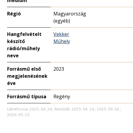
médium
Régió
Magyarország
(egyéb)
Hangfelvételt
Vekker
készítő
Műhely
rádió/műhely
neve
Forrásmű első
2023
megjelenésének
éve
Forrásmű típusa
Regény
Létrehozva: 2025. 04. 24.; Revíziók: 2025. 04. 24.; 2025. 09. 02.;
2026. 05. 23.