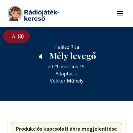
Tovább a navigációhoz
Tovább a tartalomhoz
Menü
0
Halász Rita
Mély levegő
🔈
2021. március 19.
Adaptáció
Vekker Műhely
Produkciós kapcsolati ábra megjelenítése