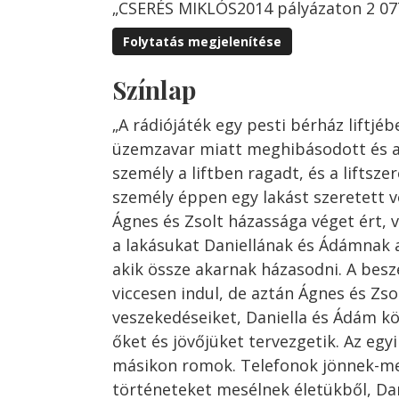
„CSERÉS MIKLÓS2014 pályázaton 2 07
Folytatás megjelenítése
Színlap
„A rádiójáték egy pesti bérház liftjéb
üzemzavar miatt meghibásodott és a
személy a liftben ragadt, és a liftszer
személy éppen egy lakást szeretett 
Ágnes és Zsolt házassága véget ért, v
a lakásukat Daniellának és Ádámnak a
akik össze akarnak házasodni. A besz
viccesen indul, de aztán Ágnes és Zsol
veszekedéseiket, Daniella és Ádám k
őket és jövőjüket tervezgetik. Az egy
másikon romok. Telefonok jönnek-me
történeteket mesélnek életükből, Da