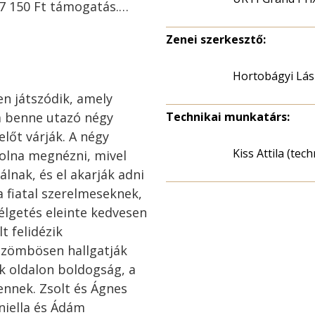
7 150 Ft támogatás.…
Zenei szerkesztő:
Hortobágyi Lás
en játszódik, amely
 benne utazó négy
Technikai munkatárs:
előt várják. A négy
Kiss Attila (tec
volna megnézni, mivel
álnak, és el akarják adni
 fiatal szerelmeseknek,
élgetés eleinte kedvesen
t felidézik
özömbösen hallgatják
ik oldalon boldogság, a
nnek. Zsolt és Ágnes
niella és Ádám