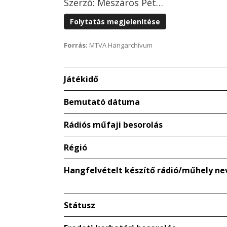
Szerző: Mészáros Pét…
Folytatás megjelenítése
Forrás:
MTVA Hangarchívum
Játékidő
Bemutató dátuma
Rádiós műfaji besorolás
Régió
Hangfelvételt készítő rádió/műhely ne
Státusz