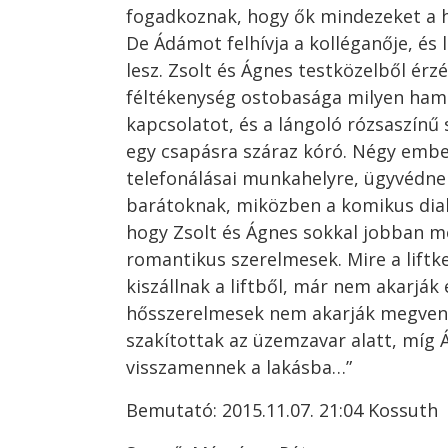
fogadkoznak, hogy ők mindezeket a h
De Ádámot felhívja a kolléganője, és 
lesz. Zsolt és Ágnes testközelből érzé
féltékenység ostobasága milyen ham
kapcsolatot, és a lángoló rózsaszínű
egy csapásra száraz kóró. Négy embe
telefonálásai munkahelyre, ügyvédne
barátoknak, miközben a komikus dial
hogy Zsolt és Ágnes sokkal jobban m
romantikus szerelmesek. Mire a liftk
kiszállnak a liftből, már nem akarják e
hősszerelmesek nem akarják megvenn
szakítottak az üzemzavar alatt, míg 
visszamennek a lakásba…”
Bemutató: 2015.11.07. 21:04 Kossuth