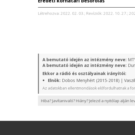
Eredeti korhatári besorolás
Létrehozva: 2022. 02. 03.; Revíziók: 2022. 10. 27.; 202
A bemutató idején az intézmény neve:
MT
A bemutató idején az intézmény neve:
Duna
Ekkor a rádió és osztályainak irányítói:
Elnök:
Dobos Menyhért (2015-2018) | Vaszil
Az adatokban ellentmondások előfordulhatnak a for
Hiba? Javítanivaló? Hiány? Jelezd a nyitólap alján l