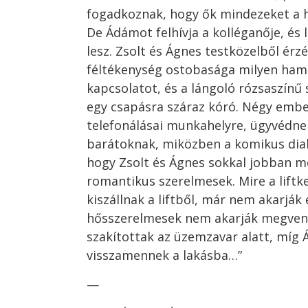
fogadkoznak, hogy ők mindezeket a h
De Ádámot felhívja a kolléganője, és 
lesz. Zsolt és Ágnes testközelből érzé
féltékenység ostobasága milyen ham
kapcsolatot, és a lángoló rózsaszínű
egy csapásra száraz kóró. Négy embe
telefonálásai munkahelyre, ügyvédne
barátoknak, miközben a komikus dial
hogy Zsolt és Ágnes sokkal jobban m
romantikus szerelmesek. Mire a liftk
kiszállnak a liftből, már nem akarják e
hősszerelmesek nem akarják megvenn
szakítottak az üzemzavar alatt, míg 
visszamennek a lakásba…”
—