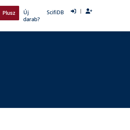
|
Új
ScifiDB
Plusz
darab?