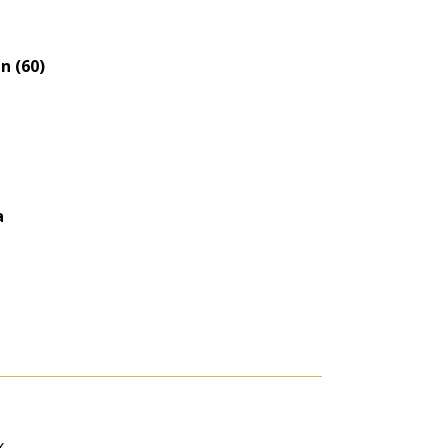
Életkori
eloszlás
nagyítása
n (60)
a
x