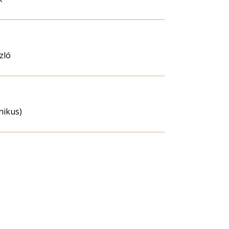
zló
hnikus)