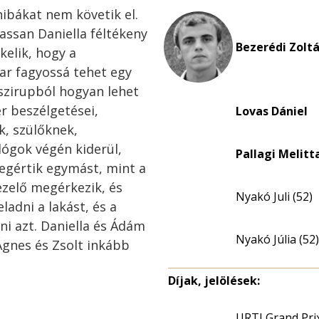
ibákat nem követik el.
lassan Daniella féltékeny
Bezerédi Zoltá
kelik, hogy a
ar fagyossá tehet egy
 szirupból hogyan lehet
r beszélgetései,
Lovas Dániel
k, szülőknek,
ógok végén kiderül,
Pallagi Melitt
egértik egymást, mint a
ezelő megérkezik, és
Nyakó Juli (52)
ladni a lakást, és a
i azt. Daniella és Ádám
Nyakó Júlia (52)
Ágnes és Zsolt inkább
Díjak, jelölések:
URTI Grand Pri