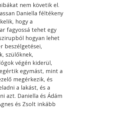
ibákat nem követik el.
lassan Daniella féltékeny
kelik, hogy a
ar fagyossá tehet egy
 szirupból hogyan lehet
r beszélgetései,
k, szülőknek,
ógok végén kiderül,
egértik egymást, mint a
ezelő megérkezik, és
ladni a lakást, és a
i azt. Daniella és Ádám
Ágnes és Zsolt inkább