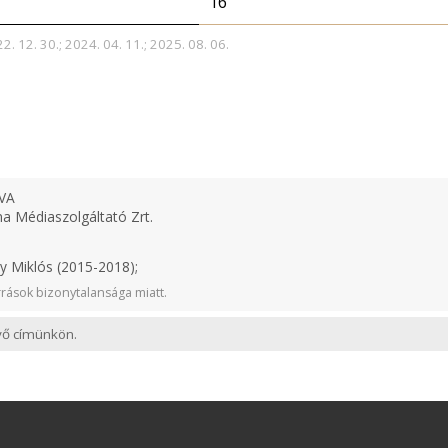
16
2. 12. 30.; 2024. 04. 11.; 2025. 08. 06.
VA
 Médiaszolgáltató Zrt.
y Miklós (2015-2018);
rások bizonytalansága miatt.
evő címünkön.