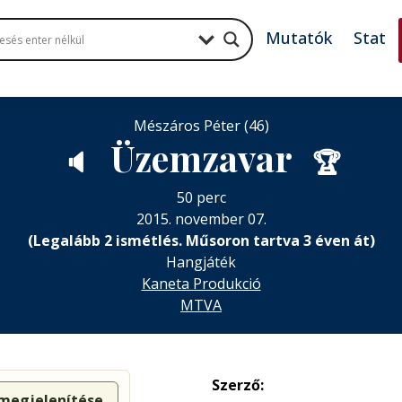
Mutatók
Stat
Mészáros Péter (46)
Üzemzavar
🔈
🏆
50 perc
2015. november 07.
(Legalább 2 ismétlés. Műsoron tartva 3 éven át)
Hangjáték
Kaneta Produkció
MTVA
Szerző:
 megjelenítése