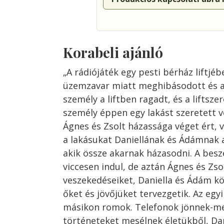
Korabeli ajánló
„A rádiójáték egy pesti bérház liftjéb
üzemzavar miatt meghibásodott és a
személy a liftben ragadt, és a liftszer
személy éppen egy lakást szeretett 
Ágnes és Zsolt házassága véget ért, v
a lakásukat Daniellának és Ádámnak a
akik össze akarnak házasodni. A besz
viccesen indul, de aztán Ágnes és Zsol
veszekedéseiket, Daniella és Ádám k
őket és jövőjüket tervezgetik. Az egy
másikon romok. Telefonok jönnek-me
történeteket mesélnek életükből, Da