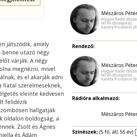
Mészáros Péter
Magyar Rádió (Buda
MTVA (Budapest)
Kaneta Produkció (
en játszódik, amely
Rendező:
 benne utazó négy
előt várják. A négy
Mészáros Péter
volna megnézni, mivel
Magyar Rádió (Buda
MTVA (Budapest)
álnak, és el akarják adni
Kaneta Produkció (
 fiatal szerelmeseknek,
élgetés eleinte kedvesen
Rádióra alkalmazó:
t felidézik
özömbösen hallgatják
Mészáros Péte
ik oldalon boldogság, a
nnek. Zsolt és Ágnes
Színészek:
(5 fő, átl. 55 év)
niella és Ádám