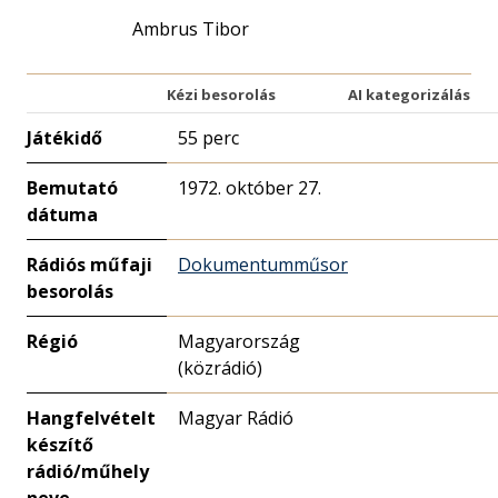
Ambrus Tibor
Kézi besorolás
AI kategorizálás
Játékidő
55 perc
Bemutató
1972. október 27.
dátuma
Rádiós műfaji
Dokumentumműsor
besorolás
Régió
Magyarország
(közrádió)
Hangfelvételt
Magyar Rádió
készítő
rádió/műhely