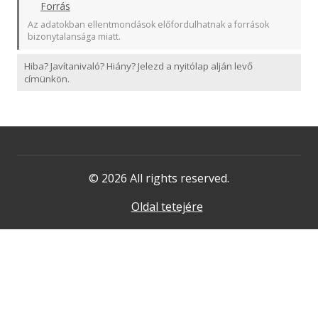
Forrás
Az adatokban ellentmondások előfordulhatnak a források
bizonytalansága miatt.
Hiba? Javítanivaló? Hiány? Jelezd a nyitólap alján levő
címünkön.
© 2026 All rights reserved.
Oldal tetejére