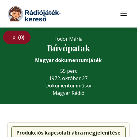
Tovább a navigációhoz
Tovább a tartalomhoz
Menü
0
Fodor Mária
Búvópatak
Magyar dokumentumjáték
55 perc
1972. október 27.
Dokumentumműsor
Magyar Rádió
Produkciós kapcsolati ábra megjelenítése