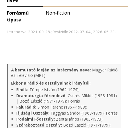
neve
Forrásmű
Non-fiction
típusa
Létrehozva: 2021. 09. 28.; Revíziók: 2022. 07. 04.; 2026. 05. 23.
A bemutató idején az intézmény neve:
Magyar Rádió
és Televízió (MRT)
Ekkor a rádió és osztályainak irányítói:
Elnök:
Tömpe István (1962-1974);
Dramaturgia főrendező:
Cserés Miklós (1958-1981)
| Bozó László (1971-1979);
Forrás
Falurádió:
Simon Ferenc (1967-1988);
Ifjúsági Osztály:
Faggyas Sándor (1968-1979);
Forrás
Irodalmi Főosztály:
Zentai János (1963-1973);
Szórakoztató Osztály:
Bozó László (1971-1979);