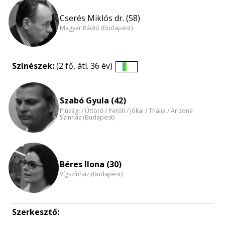
Cserés Miklós dr. (58)
Magyar Rádió (Budapest)
Színészek:
(2 fő, átl. 36 év)
Életkori
eloszlás
nagyítása
Szabó Gyula (42)
Ifjúsági / Úttörő / Petőfi / Jókai / Thália / Arizona
Színház (Budapest)
Béres Ilona (30)
Vígszínház (Budapest)
Szerkesztő: