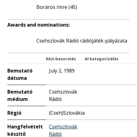
Boráros Imre (45)
Awards and nominations:
Csehszlovák Rádió rádiójáték-pályázata
Kézi besorolás
AI kategorizálás
Bemutató
July 2, 1989
dátuma
Bemutató
Csehszlovák
médium
Rádió
Régió
(Cseh)Szlovákia
Hangfelvételt
Csehszlovák
készítő
Rádió