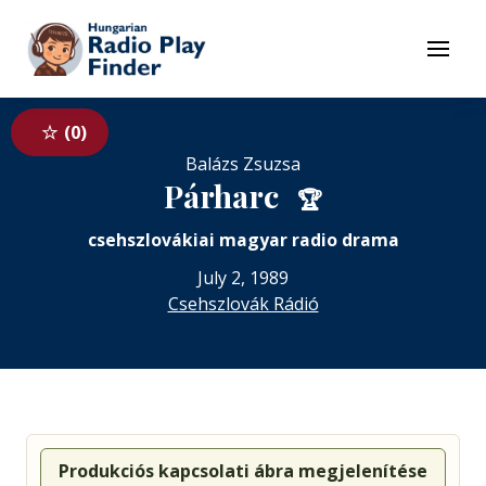
To navigation
To contents
Menu
0
Balázs Zsuzsa
Párharc
🏆
csehszlovákiai magyar radio drama
July 2, 1989
Csehszlovák Rádió
Produkciós kapcsolati ábra megjelenítése