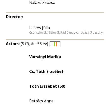
Balázs Zsuzsa
Director:
Lelkes Júlia
Csehszlovák / Szlovák Rádió magyar adása (Pozsony)
Actors:
(5 fő, átl. 53 év)
Életkori
eloszlás
Varsányi Marika
nagyítása
Cs. Tóth Erzsébet
Tóth Erzsébet (60)
Petrécs Anna