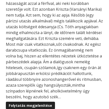
házasságát azzal a férfival, aki neki korábban
szeretője volt. Ezt azonban Kriszta (Varsányi Marika)
nem tudja. Azt sem, hogy ki az apja. Később (egy
párizsi utazás alkalmával) mégis találkozik apjával. Az
utazás költségeit édesanyja (Cs. Tóth anyagiakban
mindig elhalmozta a lányt, de időtnem talált kérdései
meghallgatására. Ezt Kriszta szemére veti, dehiába.
Most már csak vitatkoznak,sőt civakodnak. Az egész
darabcsupa vitatkozás. Ez önmagábanmég nem
volna baj, hiszen az ellentétes nézetek ütköztetése a
párbeszédek alapja. Ám a dialógusok nemelég
hitelesek, csupán szólamok,így csaknem egy órán át
jobbárapusztán erkölcsi prédikációt hallottunk,
ráadásul többnyire azonoshangerővel és ritmusban,
azaza szereplők úgy hangsúlyozták,mintha
színpadon lépnének fel, aholkövetelmény úgy
beszélni, hogy azutolsó szék…
Folytatás megjelenítése