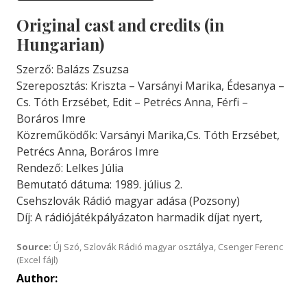
Original cast and credits (in
Hungarian)
Szerző: Balázs Zsuzsa
Szereposztás: Kriszta – Varsányi Marika, Édesanya –
Cs. Tóth Erzsébet, Edit – Petrécs Anna, Férfi –
Boráros Imre
Közreműködők: Varsányi Marika,Cs. Tóth Erzsébet,
Petrécs Anna, Boráros Imre
Rendező: Lelkes Júlia
Bemutató dátuma: 1989. július 2.
Csehszlovák Rádió magyar adása (Pozsony)
Díj: A rádiójátékpályázaton harmadik díjat nyert,
Source:
Új Szó, Szlovák Rádió magyar osztálya, Csenger Ferenc
(Excel fájl)
Author: