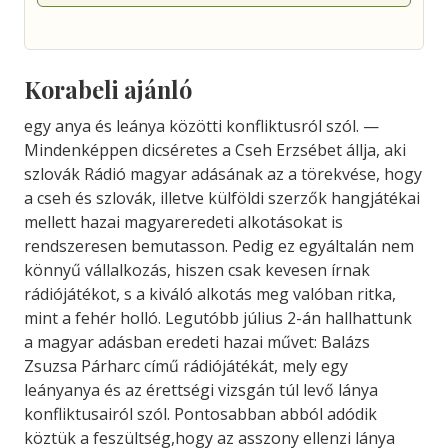
Korabeli ajánló
egy anya és leánya közötti konfliktusról szól. —
Mindenképpen dicséretes a Cseh Erzsébet állja, aki
szlovák Rádió magyar adásának az a törekvése, hogy
a cseh és szlovák, illetve külföldi szerzők hangjátékai
mellett hazai magyareredeti alkotásokat is
rendszeresen bemutasson. Pedig ez egyáltalán nem
könnyű vállalkozás, hiszen csak kevesen írnak
rádiójátékot, s a kiváló alkotás meg valóban ritka,
mint a fehér holló. Legutóbb július 2-án hallhattunk
a magyar adásban eredeti hazai művet: Balázs
Zsuzsa Párharc című rádiójátékát, mely egy
leányanya és az érettségi vizsgán túl levő lánya
konfliktusairól szól. Pontosabban abból adódik
köztük a feszültség,hogy az asszony ellenzi lánya