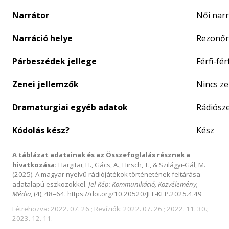
Narrátor
Női narr
Narráció helye
Rezonőr
Párbeszédek jellege
Férfi-férf
Zenei jellemzők
Nincs z
Dramaturgiai egyéb adatok
Rádiósz
Kódolás kész?
Kész
A táblázat adatainak és az Összefoglalás résznek a
hivatkozása:
Hargitai, H., Gács, A., Hirsch, T., & Szilágyi-Gál, M.
(2025). A magyar nyelvű rádiójátékok történetének feltárása
adatalapú eszközökkel.
Jel-Kép: Kommunikáció, Közvélemény,
Média
, (4), 48–64.
https://doi.org/10.20520/JEL-KEP.2025.4.49
Létrehozva: 2022. 07. 26.; Revíziók: 2022. 07. 26.; 2022. 11. 30.;
2023. 12. 11.