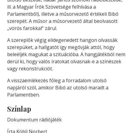
ill. a Magyar Írók Szövetsége felhívása a
Parlamentből), illetve a műsorvezető értékeli Bibó
szerepét. A műsor a műsorvezető által beolvasott
„vörös farokkal” zárul.
A szereplők végig elidegenedett hangon olvassák
szerepüket, a hallgatót így megóvják attól, hogy
beleéljék magukat a szituációba. A hangjátékból nem
derül ki, hogy valós iratokat olvasnak-e a színészek
vagy rekonstrukciót.
A visszaemlékezés főleg a forradalom utolsó
napjáról szól, amikor Bibó az utolsó maradt a
Parlamentben.
Színlap
Dokumentum rádiójáték
Írta Köbli Norbert