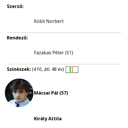
Szerző:
Köbli Norbert
Rendező:
Fazakas Péter (51)
Színészek:
(4 fő, átl. 48 év)
Életkori
eloszlás
nagyítása
Mácsai Pál (57)
Király Attila