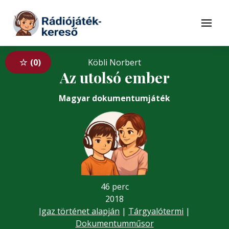
Tovább a navigációhoz
Tovább a tartalomhoz
Menü
0
Köbli Norbert
Az utolsó ember
Magyar dokumentumjáték
46 perc
2018
Igaz történet alapján
|
Tárgyalótermi
|
Dokumentumműsor