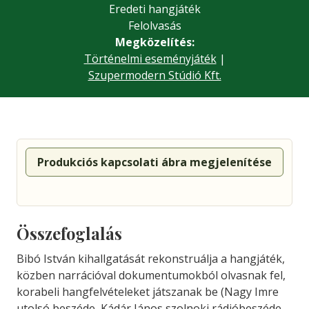
Eredeti hangjáték
Felolvasás
Megközelítés:
Történelmi eseményjáték
|
Szupermodern Stúdió Kft.
Produkciós kapcsolati ábra megjelenítése
Összefoglalás
Bibó István kihallgatását rekonstruálja a hangjáték,
közben narrációval dokumentumokból olvasnak fel,
korabeli hangfelvételeket játszanak be (Nagy Imre
utolsó beszéde, Kádár János szolnoki rádióbeszéde,