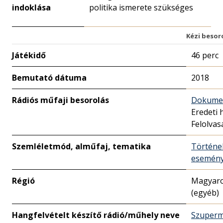
indoklása
politika ismerete szükséges
Kézi besor
Játékidő
46 perc
Bemutató dátuma
2018
Rádiós műfaji besorolás
Dokume
Eredeti 
Felolvas
Szemléletmód, alműfaj, tematika
Történe
esemény
Régió
Magyar
(egyéb)
Hangfelvételt készítő rádió/műhely neve
Szuper