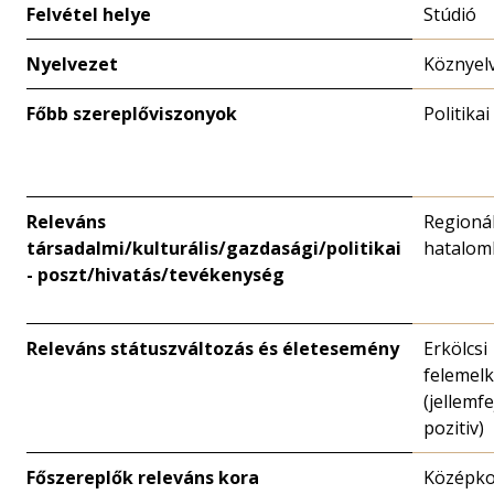
Felvétel helye
Stúdió
Nyelvezet
Köznyel
Főbb szereplőviszonyok
Politikai
Releváns
Regionál
társadalmi/kulturális/gazdasági/politikai
hatalom
- poszt/hivatás/tevékenység
Releváns státuszváltozás és életesemény
Erkölcsi
felemel
(jellemfe
pozitiv)
Főszereplők releváns kora
Középk