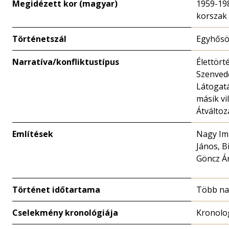
Megidézett kor (magyar)
1959-19
korszak
Történetszál
Egyhősö
Narratíva/konfliktustípus
Élettört
Szenved
Látogat
másik vi
Átváltoz
Említések
Nagy Im
János, B
Göncz Á
Történet időtartama
Több n
Cselekmény kronológiája
Kronolo