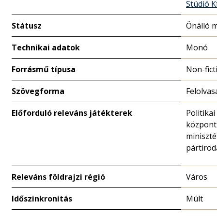
Stúdió Kf
Státusz
Önálló 
Technikai adatok
Monó
Forrásmű típusa
Non-fict
Szövegforma
Felolvas
Előforduló releváns játékterek
Politikai
központ 
miniszté
pártirod
Releváns földrajzi régió
Város
Időszinkronitás
Múlt