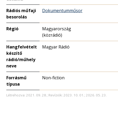
Rádiós műfaji
Dokumentumműsor
besorolás
Régió
Magyarország
(közrádió)
Hangfelvételt
Magyar Rádió
készítő
rádió/műhely
neve
Forrásmű
Non-fiction
típusa
Létrehozva: 2021. 09. 28.; Revíziók: 2023. 10. 01.; 2026. 05. 23.