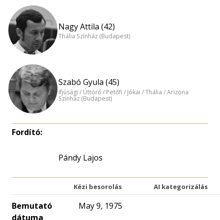
Nagy Attila (42)
Thália Színház (Budapest)
Szabó Gyula (45)
Ifjúsági / Úttörő / Petőfi / Jókai / Thália / Arizona
Színház (Budapest)
Fordító:
Pándy Lajos
Kézi besorolás
AI kategorizálás
Bemutató
May 9, 1975
dátuma