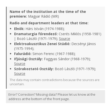
Name of the institution at the time of the
premiere:
Magyar Rádió (MR)
Radio and department leaders at that time:
Elnök:
Hárs István (1974-1988);
Dramaturgia főrendező:
Cserés Miklós (1958-1981)
| Bozó László (1971-1979);
Source
Elektroakusztikus Zenei Stúdió:
Decsényi János
(1975-1994);
Falurádió:
Simon Ferenc (1967-1988);
Ifjúsági Osztály:
Faggyas Sándor (1968-1979);
Source
Szórakoztató Osztály:
Bozó László (1971-1979);
Source
The data may contain contradictions because the sources are
uncertain.
Error? Correction? Missing data? Please let us know at the
address at the bottom of the front page.