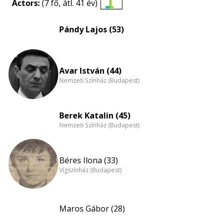
Actors:
(7 fő, átl. 41 év)
Életkori
eloszlás
Pándy Lajos (53)
nagyítása
Avar István (44)
Nemzeti Színház (Budapest)
Berek Katalin (45)
Nemzeti Színház (Budapest)
Béres Ilona (33)
Vígszínház (Budapest)
Maros Gábor (28)