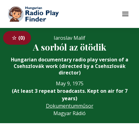
To navigation
To contents
Menu
0
Iaroslav Malif
A sorból az ötödik
Hungarian documentary radio play version of a
Csehszlovák work (directed by a Csehszlovák
director)
May 9, 1975
(At least 3 repeat broadcasts. Kept on air for 7
years)
Dokumentumműsor
Magyar Rádió