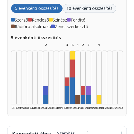
5 évenkénti összesítés
10 évenkénti összesítés
Szerző
Rendező
Színész
Fordító
Rádióra alkalmazó
Zenei szerkesztő
5 évenkénti összesítés
2
3
6
1
2
2
1
Színész, 1980–1984: 1
Rendező, 1980–1984: 2
Rendező, 1975–1979: 1
Szerző, 1980–1984: 3
Zenei szerkesztő, 1955–1959: 1
Rendező, 1990–1994: 1
Fordító, 1995–1999: 
Szerző, 1975–1979: 2
Szerző, 1955–1959: 1
Rádióra alkalmazó, 1985–
Szerző, 1990–1994: 1
Szerző, 1995–1999: 
Színész, 2005–2
1925–1929
1930–1934
1935–1939
1940–1944
1945–1949
1950–1954
1955–1959
1960–1964
1965–1969
1970–1974
1975–1979
1980–1984
1985–1989
1990–1994
1995–1999
2000–2004
2005–2009
2010–2014
2015–2019
2020–2024
2025–2026
Kapcsolati ábra
Számítás