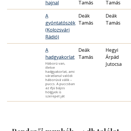
hajnal
Tamás
Tamás
A
Deák
Deák
gyóntatószék
Tamás
Tamás
(Kolozsvári
Rádió)
A
Deák
Hegyi
hadgyakorlat
Tamás
Árpád
Jutocsa
Háború van,
illetve
hadgyakorlat, ami
váratlanul valódi
háborúvá válik –
puccs. A puccsban
az ifjú bájos
hölgyek is
szerepet ját