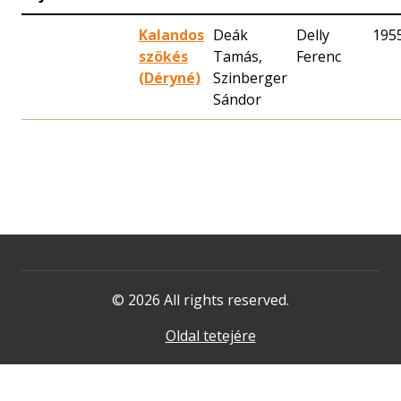
Kalandos
Deák
Delly
195
szökés
Tamás,
Ferenc
(Déryné)
Szinberger
Sándor
© 2026 All rights reserved.
Oldal tetejére