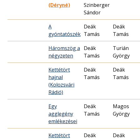
(Déryné)
Szinberger
Sándor
A
Deák
Deák
gyóntatószék
Tamás
Tamás
Háromszög a
Deák
Turián
négyzeten
Tamás
György
Kettétört
Deák
Deák
hajnal
Tamás
Tamás
(Kolozsvári
Rádió)
Egy
Deák
Magos
agglegény
Tamás
György
emlékezései
Kettétört
Deák
Deák