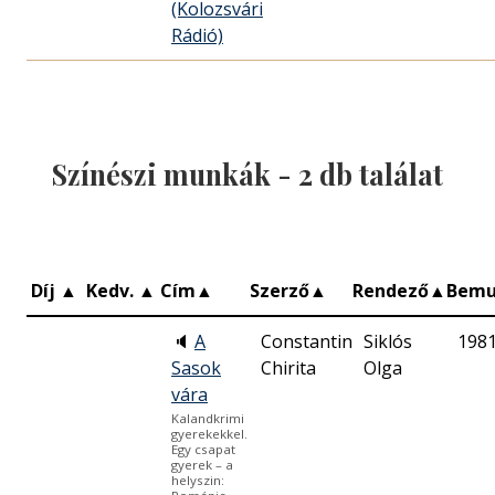
(Kolozsvári
Rádió)
Színészi munkák -
2
db találat
Díj
▲
Kedv.
▲
Cím
▲
Szerző
▲
Rendező
▲
Bemu
🔈
A
Constantin
Siklós
1981
Sasok
Chirita
Olga
vára
Kalandkrimi
gyerekekkel.
Egy csapat
gyerek – a
helyszin: