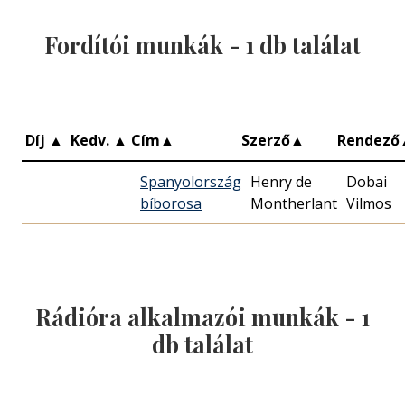
Fordítói munkák -
1
db találat
Díj
▲
Kedv.
▲
Cím
▲
Szerző
▲
Rendező
Spanyolország
Henry de
Dobai
bíborosa
Montherlant
Vilmos
Rádióra alkalmazói munkák -
1
db találat