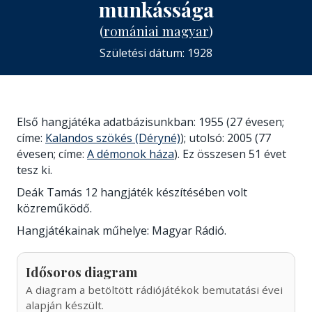
munkássága
(
romániai magyar
)
Születési dátum: 1928
Első hangjátéka adatbázisunkban: 1955 (27 évesen;
címe:
Kalandos szökés (Déryné)
); utolsó: 2005 (77
évesen; címe:
A démonok háza
). Ez összesen 51 évet
tesz ki.
Deák Tamás 12 hangjáték készítésében volt
közreműködő.
Hangjátékainak műhelye: Magyar Rádió.
Idősoros diagram
A diagram a betöltött rádiójátékok bemutatási évei
alapján készült.