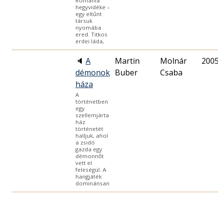
Románia
hegyvidéke –
egy eltűnt
társuk
nyomába
ered. Titkos
erdei láda,
🔈
A
Martin
Molnár
2005
démonok
Buber
Csaba
háza
A
történetben
egy
szellemjárta
ház
történetét
halljuk, ahol
a zsidó
gazda egy
démonnőt
vett el
feleségül. A
hangjáték
dominánsan