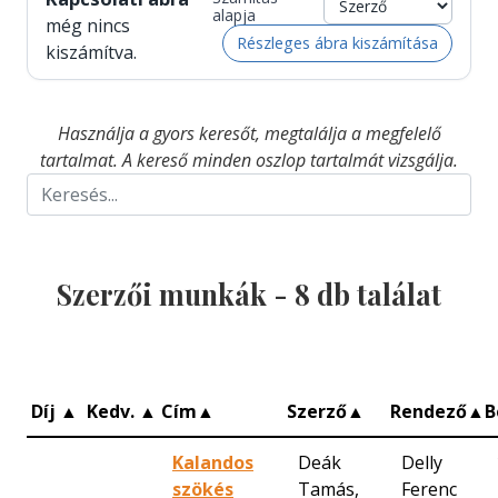
alapja
még nincs
Részleges ábra kiszámítása
kiszámítva.
Használja a gyors keresőt, megtalálja a megfelelő
tartalmat. A kereső minden oszlop tartalmát vizsgálja.
Szerzői munkák -
8
db találat
Díj
▲
Kedv.
▲
Cím
▲
Szerző
▲
Rendező
▲
B
Kalandos
Deák
Delly
szökés
Tamás,
Ferenc