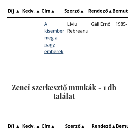
Díj
▲
Kedv.
▲
Cím
▲
Szerző
▲
Rendező
▲
Bemut
A
Liviu
Gáll Ernő
1985-
kisember
Rebreanu
meg a
nagy
emberek
Zenei szerkesztő munkák -
1
db
találat
Díj
▲
Kedv.
▲
Cím
▲
Szerző
▲
Rendező
▲
Bem