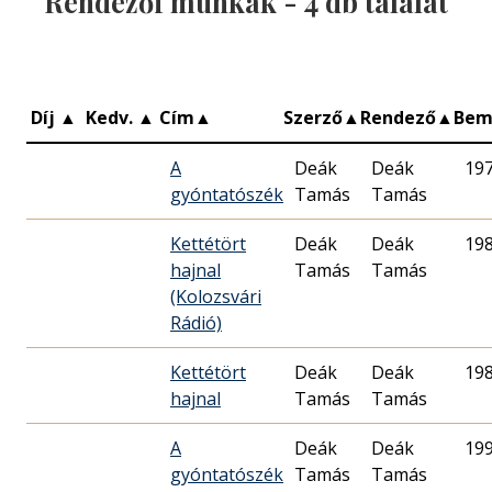
Rendezői munkák -
4
db találat
Díj
▲
Kedv.
▲
Cím
▲
Szerző
▲
Rendező
▲
Bem
A
Deák
Deák
19
gyóntatószék
Tamás
Tamás
Kettétört
Deák
Deák
19
hajnal
Tamás
Tamás
(Kolozsvári
Rádió)
Kettétört
Deák
Deák
19
hajnal
Tamás
Tamás
A
Deák
Deák
19
gyóntatószék
Tamás
Tamás