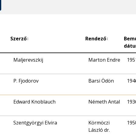
Szerző
Rendező
Bem
↕
↕
dát
Maljerevszkij
Marton Endre
1951
P. Fjodorov
Barsi Ödön
1946
Edward Knoblauch
Németh Antal
1936
Szentgyörgyi Elvira
Körmöczi
1950
László dr.