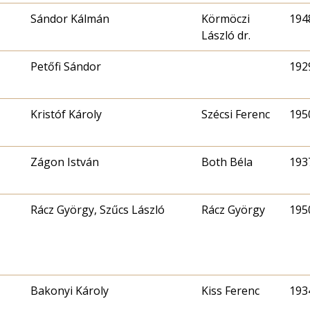
Sándor Kálmán
Körmöczi
1948
László dr.
Petőfi Sándor
1929
Kristóf Károly
Szécsi Ferenc
1950
Zágon István
Both Béla
1937
Rácz György, Szűcs László
Rácz György
1950
Bakonyi Károly
Kiss Ferenc
1934