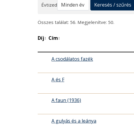
Keresés
Keresés / szűrés
Évtized
Összes találat: 56. Megjelenítve: 50.
Díj
Cím
↕
↕
A csodálatos fazék
A és F
A faun (1936)
A gulyás és a leánya