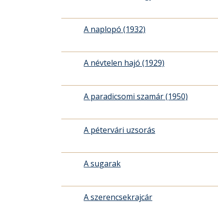
A naplopó (1932)
A névtelen hajó (1929)
A paradicsomi szamár (1950)
A pétervári uzsorás
A sugarak
A szerencsekrajcár