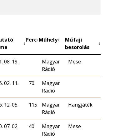
utató
Perc
Műhely
Műfaji
↕
↕
↕
↕
uma
besorolás
. 08. 19.
Magyar
Mese
Rádió
. 02. 11.
70
Magyar
Rádió
. 12. 05.
115
Magyar
Hangjáték
Rádió
. 07. 02.
40
Magyar
Mese
Rádió