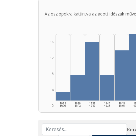
Az oszlopokra kattintva az adott időszak műve
16
12
8
4
1925
1930
1935
1940
1945
1
0
1929
1934
1939
1944
1949
1
Ker