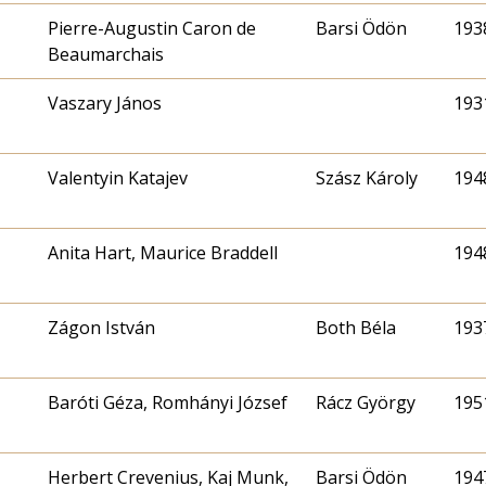
Pierre-Augustin Caron de
Barsi Ödön
1938
Beaumarchais
Vaszary János
1931
Valentyin Katajev
Szász Károly
1948
Anita Hart, Maurice Braddell
1948
Zágon István
Both Béla
1937
Baróti Géza, Romhányi József
Rácz György
1951
Herbert Crevenius, Kaj Munk,
Barsi Ödön
1947