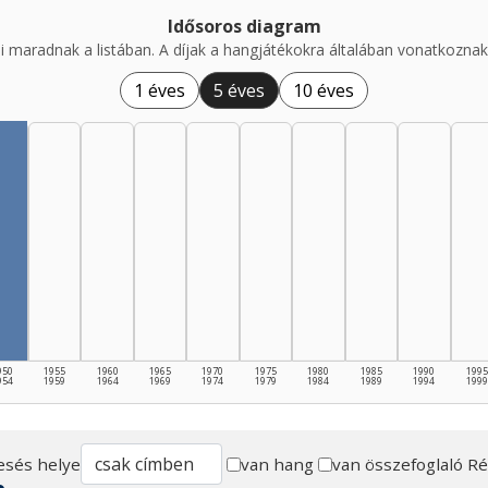
Idősoros diagram
i maradnak a listában. A díjak a hangjátékokra általában vonatkoznak,
1 éves
5 éves
10 éves
950
1955
1960
1965
1970
1975
1980
1985
1990
1995
954
1959
1964
1969
1974
1979
1984
1989
1994
1999
esés helye
van hang
van összefoglaló
Ré