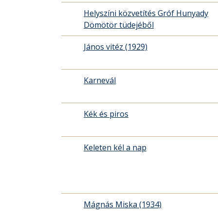
Helyszíni közvetítés Gróf Hunyady
Dömötör tüdejéből
János vitéz (1929)
Karnevál
Kék és piros
Keleten kél a nap
Mágnás Miska (1934)