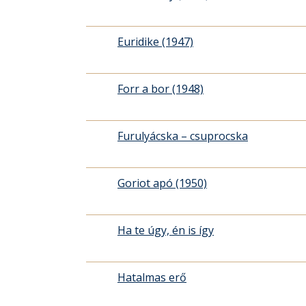
Euridike (1947)
Forr a bor (1948)
Furulyácska – csuprocska
Goriot apó (1950)
Ha te úgy, én is így
Hatalmas erő