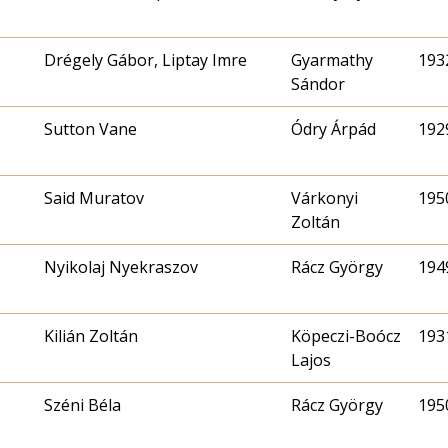
Drégely Gábor, Liptay Imre
Gyarmathy
1932
Sándor
Sutton Vane
Ódry Árpád
1929
Said Muratov
Várkonyi
1950
Zoltán
Nyikolaj Nyekraszov
Rácz György
1949
Kilián Zoltán
Köpeczi-Boócz
1931
Lajos
Széni Béla
Rácz György
1950