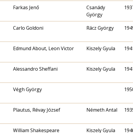
Farkas Jenő
Csanády
1937
György
Carlo Goldoni
Rácz György
1949
Edmund About, Leon Victor
Kiszely Gyula
1941
Alessandro Sheffani
Kiszely Gyula
1941
Végh György
1950
Plautus, Révay József
Németh Antal
1935
William Shakespeare
Kiszely Gyula
1940