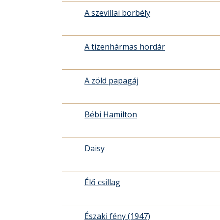
A szevillai borbély
A tizenhármas hordár
A zöld papagáj
Bébi Hamilton
Daisy
Élő csillag
Északi fény (1947)