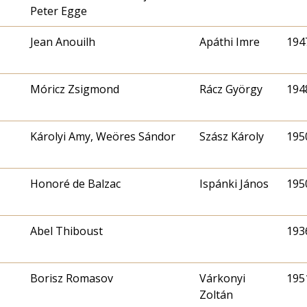
Peter Egge
Jean Anouilh
Apáthi Imre
1947
Móricz Zsigmond
Rácz György
1948
Károlyi Amy, Weöres Sándor
Szász Károly
1950
Honoré de Balzac
Ispánki János
1950
Abel Thiboust
1936
Borisz Romasov
Várkonyi
1951
Zoltán