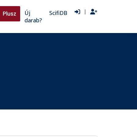
|
Új
ScifiDB
Plusz
darab?