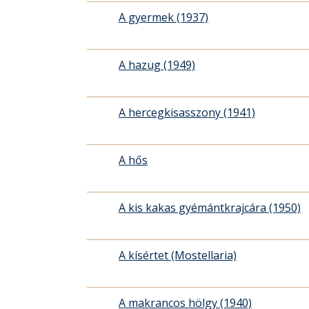
A gyermek (1937)
A hazug (1949)
A hercegkisasszony (1941)
A hős
A kis kakas gyémántkrajcára (1950)
A kísértet (Mostellaria)
A makrancos hölgy (1940)