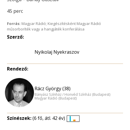
45 perc
Forrás:
Magyar Rádió; Kiegészítésként Magyar Rádió
műsorboríték vagy a hangjáték konferálása
Szerző:
Nyikolaj Nyekraszov
Rendező:
Rácz György (38)
Bányász Színház / Honvéd Színház (Budapest)
Magyar Rádió (Budapest)
Színészek:
(6 fő, átl. 42 év)
Életkori