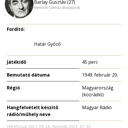
Barlay Gusztáv (27)
Nemzeti Színház (Budapest)
Fordító:
Határ Győző
Játékidő
45 perc
Bemutató dátuma
1949. február 20.
Régió
Magyarország
(közrádió)
Hangfelvételt készítő
Magyar Rádió
rádió/műhely neve
Létrehozva: 2021. 09. 28.; Revíziók: 2022. 07. 03.