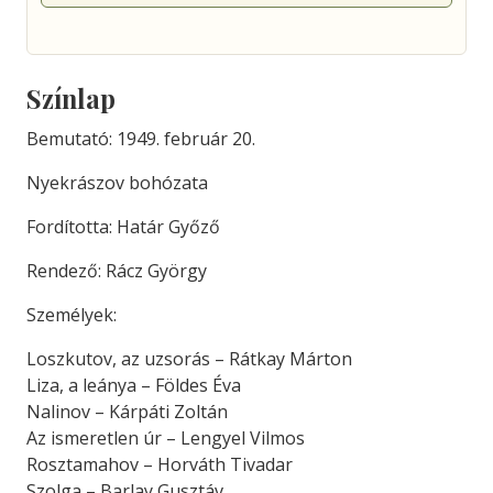
Színlap
Bemutató: 1949. február 20.
Nyekrászov bohózata
Fordította: Határ Győző
Rendező: Rácz György
Személyek:
Loszkutov, az uzsorás – Rátkay Márton
Liza, a leánya – Földes Éva
Nalinov – Kárpáti Zoltán
Az ismeretlen úr – Lengyel Vilmos
Rosztamahov – Horváth Tivadar
Szolga – Barlay Gusztáv