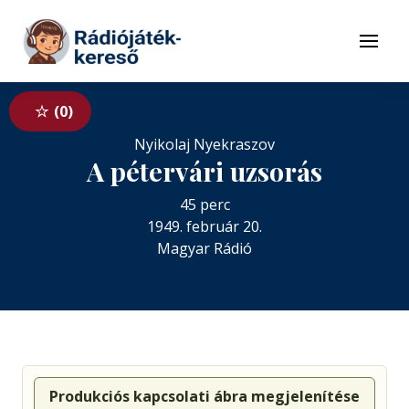
Tovább a navigációhoz
Tovább a tartalomhoz
Menü
0
Nyikolaj Nyekraszov
A pétervári uzsorás
45 perc
1949. február 20.
Magyar Rádió
Produkciós kapcsolati ábra megjelenítése