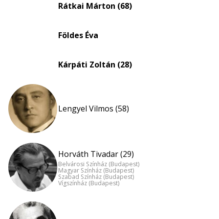
eloszlás
Rátkai Márton (68)
nagyítása
Földes Éva
Kárpáti Zoltán (28)
Lengyel Vilmos (58)
Horváth Tivadar (29)
Belvárosi Színház (Budapest)
Magyar Színház (Budapest)
Szabad Színház (Budapest)
Vígszínház (Budapest)