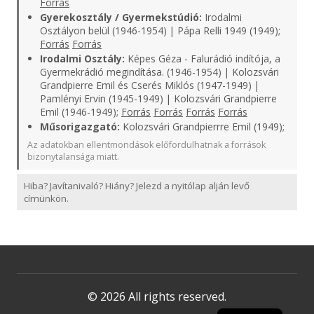
Forrás
Gyerekosztály / Gyermekstúdió:
Irodalmi
Osztályon belül (1946-1954) | Pápa Relli 1949 (1949);
Forrás
Forrás
Irodalmi Osztály:
Képes Géza - Falurádió indítója, a
Gyermekrádió megindítása. (1946-1954) | Kolozsvári
Grandpierre Emil és Cserés Miklós (1947-1949) |
Pamlényi Ervin (1945-1949) | Kolozsvári Grandpierre
Emil (1946-1949);
Forrás
Forrás
Forrás
Forrás
Műsorigazgató:
Kolozsvári Grandpierrre Emil (1949);
Az adatokban ellentmondások előfordulhatnak a források
bizonytalansága miatt.
Hiba? Javítanivaló? Hiány? Jelezd a nyitólap alján levő
címünkön.
© 2026 All rights reserved.