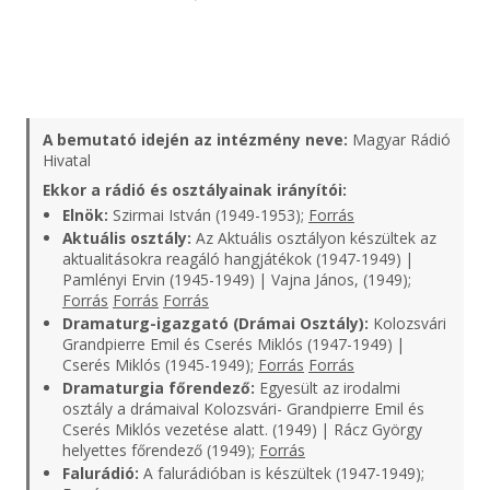
A bemutató idején az intézmény neve:
Magyar Rádió
Hivatal
Ekkor a rádió és osztályainak irányítói:
Elnök:
Szirmai István (1949-1953);
Forrás
Aktuális osztály:
Az Aktuális osztályon készültek az
aktualitásokra reagáló hangjátékok (1947-1949) |
Pamlényi Ervin (1945-1949) | Vajna János, (1949);
Forrás
Forrás
Forrás
Dramaturg-igazgató (Drámai Osztály):
Kolozsvári
Grandpierre Emil és Cserés Miklós (1947-1949) |
Cserés Miklós (1945-1949);
Forrás
Forrás
Dramaturgia főrendező:
Egyesült az irodalmi
osztály a drámaival Kolozsvári- Grandpierre Emil és
Cserés Miklós vezetése alatt. (1949) | Rácz György
helyettes főrendező (1949);
Forrás
Falurádió:
A falurádióban is készültek (1947-1949);