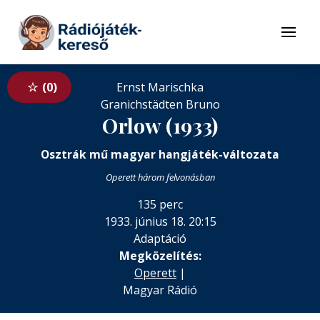
Tovább a navigációhoz
Tovább a tartalomhoz
Menü
0
Ernst Marischka
Granichstädten Bruno
Orlow (1933)
Osztrák mű magyar hangjáték-változata
Operett három felvonásban
135 perc
1933. június 18. 20:15
Adaptáció
Megközelítés:
Operett
|
Magyar Rádió