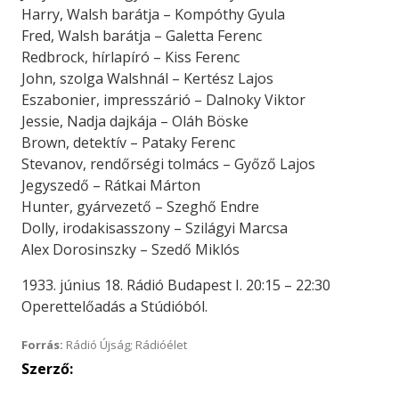
Harry, Walsh barátja – Kompóthy Gyula
Fred, Walsh barátja – Galetta Ferenc
Redbrock, hírlapíró – Kiss Ferenc
John, szolga Walshnál – Kertész Lajos
Eszabonier, impresszárió – Dalnoky Viktor
Jessie, Nadja dajkája – Oláh Böske
Brown, detektív – Pataky Ferenc
Stevanov, rendőrségi tolmács – Győző Lajos
Jegyszedő – Rátkai Márton
Hunter, gyárvezető – Szeghő Endre
Dolly, irodakisasszony – Szilágyi Marcsa
Alex Dorosinszky – Szedő Miklós
1933. június 18. Rádió Budapest I. 20:15 – 22:30
Operettelőadás a Stúdióból.
Forrás:
Rádió Újság; Rádióélet
Szerző: