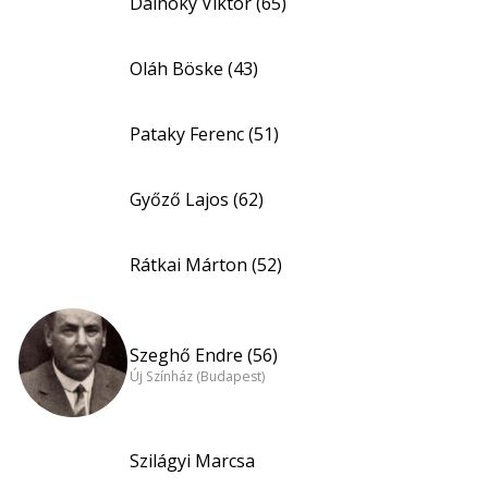
Dalnoky Viktor (65)
Oláh Böske (43)
Pataky Ferenc (51)
Győző Lajos (62)
Rátkai Márton (52)
Szeghő Endre (56)
Új Színház (Budapest)
Szilágyi Marcsa