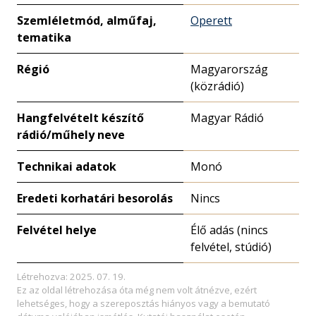
Szemléletmód, alműfaj,
Operett
tematika
Régió
Magyarország
(közrádió)
Hangfelvételt készítő
Magyar Rádió
rádió/műhely neve
Technikai adatok
Monó
Eredeti korhatári besorolás
Nincs
Felvétel helye
Élő adás (nincs
felvétel, stúdió)
Létrehozva: 2025. 07. 19.
Ez az oldal létrehozása óta még nem volt átnézve, ezért
lehetséges, hogy a szereposztás hiányos vagy a bemutató