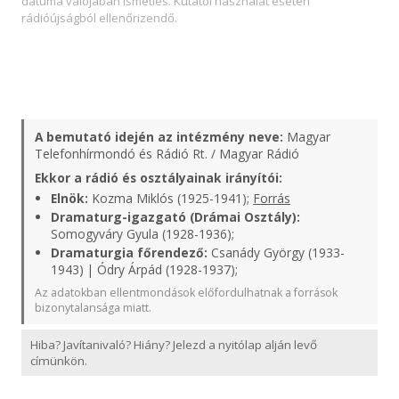
dátuma valójában ismétlés. Kutatói használat esetén
rádióújságból ellenőrizendő.
A bemutató idején az intézmény neve:
Magyar
Telefonhírmondó és Rádió Rt. / Magyar Rádió
Ekkor a rádió és osztályainak irányítói:
Elnök:
Kozma Miklós (1925-1941);
Forrás
Dramaturg-igazgató (Drámai Osztály):
Somogyváry Gyula (1928-1936);
Dramaturgia főrendező:
Csanády György (1933-
1943) | Ódry Árpád (1928-1937);
Az adatokban ellentmondások előfordulhatnak a források
bizonytalansága miatt.
Hiba? Javítanivaló? Hiány? Jelezd a nyitólap alján levő
címünkön.