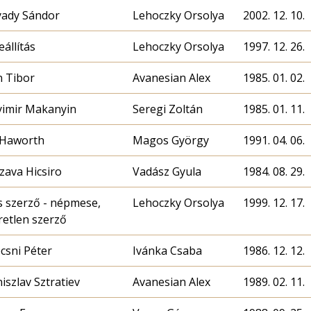
ady Sándor
Lehoczky Orsolya
2002. 12. 10.
állítás
Lehoczky Orsolya
1997. 12. 26.
n Tibor
Avanesian Alex
1985. 01. 02.
yimir Makanyin
Seregi Zoltán
1985. 01. 11.
Haworth
Magos György
1991. 04. 06.
zava Hicsiro
Vadász Gyula
1984. 08. 29.
s szerző - népmese,
Lehoczky Orsolya
1999. 12. 17.
retlen szerző
csni Péter
Ivánka Csaba
1986. 12. 12.
iszlav Sztratiev
Avanesian Alex
1989. 02. 11.