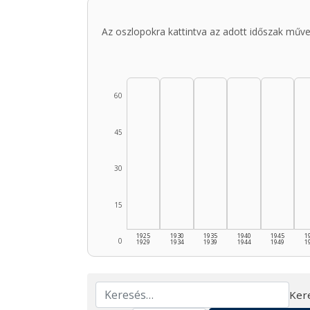
Az oszlopokra kattintva az adott időszak műve
60
45
30
15
1925
1930
1935
1940
1945
1
0
1929
1934
1939
1944
1949
1
Ker