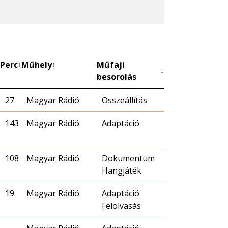
Perc
Műhely
Műfaji
↕
↕
↕
besorolás
27
Magyar Rádió
Összeállítás
143
Magyar Rádió
Adaptáció
108
Magyar Rádió
Dokumentum
Hangjáték
19
Magyar Rádió
Adaptáció
Felolvasás