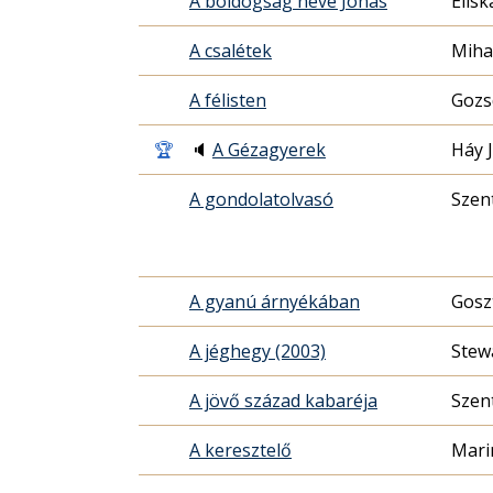
A boldogság neve Jónás
Elisk
A csalétek
Miha
A félisten
Gozs
🏆
🔈
A Gézagyerek
Háy 
A gondolatolvasó
Szen
A gyanú árnyékában
Gosz
A jéghegy (2003)
Stew
A jövő század kabaréja
Szen
A keresztelő
Mari