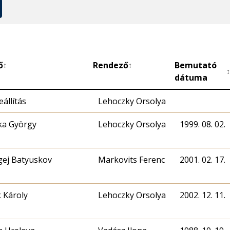
ő
Rendező
Bemutató
↕
↕
↕
dátuma
állítás
Lehoczky Orsolya
ka György
Lehoczky Orsolya
1999. 08. 02.
gej Batyuskov
Markovits Ferenc
2001. 02. 17.
k Károly
Lehoczky Orsolya
2002. 12. 11.