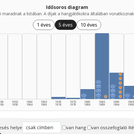
Idősoros diagram
i maradnak a listában. A díjak a hangjátékokra általában vonatkoznak,
1 éves
5 éves
10 éves
★
★
🏆
★
🏆
🏆
★
🏆
🏆
★
🏆
🏆
★
🏆
★
🏆
950
1955
1960
1965
1970
1975
1980
1985
1990
1995
954
1959
1964
1969
1974
1979
1984
1989
1994
1999
esés helye
van hang
van összefoglaló
Ré