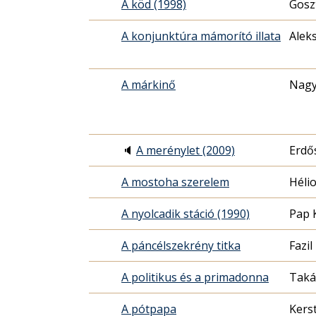
A köd (1998)
Gosz
A konjunktúra mámorító illata
Alek
A márkinő
Nagy
🔈
A merénylet (2009)
Erdő
A mostoha szerelem
Héli
A nyolcadik stáció (1990)
Pap 
A páncélszekrény titka
Fazil
A politikus és a primadonna
Taká
A pótpapa
Kers