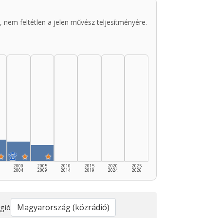
 nem feltétlen a jelen művész teljesítményére.
★
🏆
★
★
2000
2005
2010
2015
2020
2025
2004
2009
2014
2019
2024
2026
gió