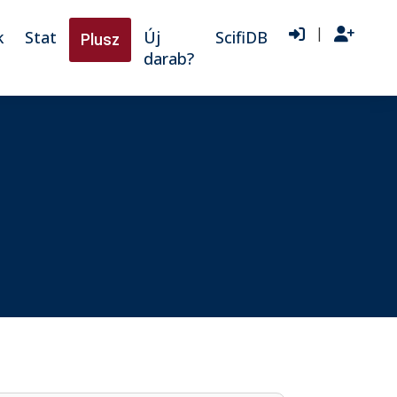
|
k
Stat
Új
ScifiDB
Plusz
darab?