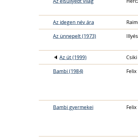
Az elsüllyedt világ
Herc
Az idegen név ára
Raim
Az ünnepelt (1973)
Illyé
🔈
Az út (1999)
Csiki
Bambi (1984)
Felix
Bambi gyermekei
Felix