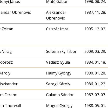
tonyi János
Máté Gábor
1998. 08. 24.
sandar Obrenović
Aleksandar
1987. 11. 28.
Obrenovic
 Zoltán
Csiszár Imre
1995. 12. 02.
s Virág
Solténszky Tibor
2009. 03. 29.
odórosz
Vadász Gyula
1984. 01. 18.
Károly
Halmy György
1990. 01. 20.
 Iszkander
Seregi Károly
1986. 01. 22.
cs Ferenc
Galamb Sándor
1987. 07. 07.
tin Thorwall
Magos György
1988. 05. 01.