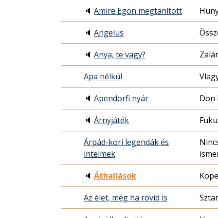
🔈
Amire Egon megtanított
Huny
🔈
Angelus
Össze
🔈
Anya, te vagy?
Zalá
Apa nélkül
Vlag
🔈
Apendorfi nyár
Don 
🔈
Árnyjáték
Fuku
Árpád-kori legendák és
Ninc
intelmek
isme
🔈
Áthallások
Kope
Az élet, még ha rövid is
Sztan