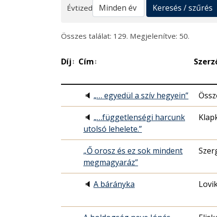
Keresés
Keresés / szűrés
Évtized
Összes találat: 129. Megjelenítve: 50.
Díj
Cím
Szerz
↕
↕
🔈
„… egyedül a szív hegyein”
Össze
🔈
„…függetlenségi harcunk
Klap
utolsó lehelete.”
„Ő orosz és ez sok mindent
Szer
megmagyaráz”
🔈
A bárányka
Lovi