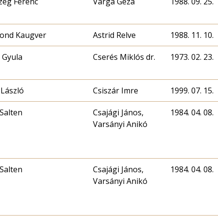
zeg Ferenc
Varga Géza
1988. 09. 25.
ond Kaugver
Astrid Relve
1988. 11. 10.
s Gyula
Cserés Miklós dr.
1973. 02. 23.
 László
Csiszár Imre
1999. 07. 15.
 Salten
Csajági János,
1984. 04. 08.
Varsányi Anikó
 Salten
Csajági János,
1984. 04. 08.
Varsányi Anikó