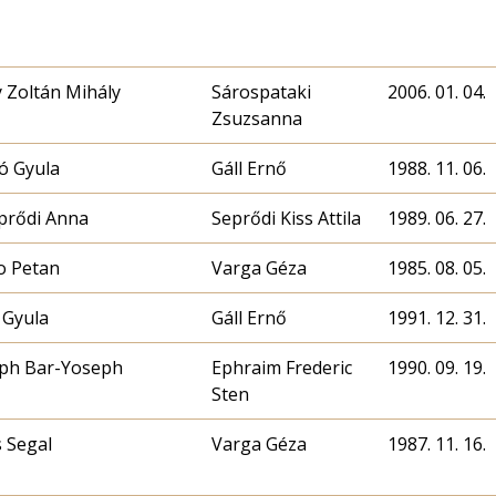
 Zoltán Mihály
Sárospataki
2006. 01. 04.
Zsuzsanna
ó Gyula
Gáll Ernő
1988. 11. 06.
eprődi Anna
Seprődi Kiss Attila
1989. 06. 27.
o Petan
Varga Géza
1985. 08. 05.
 Gyula
Gáll Ernő
1991. 12. 31.
ph Bar-Yoseph
Ephraim Frederic
1990. 09. 19.
Sten
s Segal
Varga Géza
1987. 11. 16.