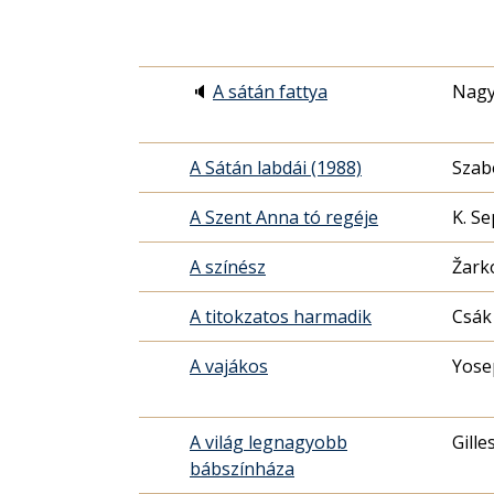
🔈
A sátán fattya
Nagy
A Sátán labdái (1988)
Szab
A Szent Anna tó regéje
K. S
A színész
Žark
A titokzatos harmadik
Csák
A vajákos
Yose
A világ legnagyobb
Gille
bábszínháza