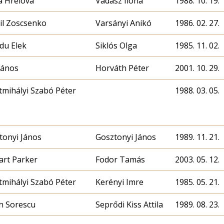
a Hrelova
Vadász Ilona
1988. 10. 19.
il Zoscsenko
Varsányi Anikó
1986. 02. 27.
du Elek
Siklós Olga
1985. 11. 02.
János
Horváth Péter
2001. 10. 29.
tmihályi Szabó Péter
1988. 03. 05.
tonyi János
Gosztonyi János
1989. 11. 21.
art Parker
Fodor Tamás
2003. 05. 12.
tmihályi Szabó Péter
Kerényi Imre
1985. 05. 21.
n Sorescu
Seprődi Kiss Attila
1989. 08. 23.