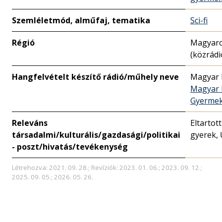
Szemléletmód, alműfaj, tematika
Sci-fi
Régió
Magyar
(közrádi
Hangfelvételt készítő rádió/műhely neve
Magyar 
Magyar 
Gyermek
Releváns
Eltartott
társadalmi/kulturális/gazdasági/politikai
gyerek, 
- poszt/hivatás/tevékenység
Létrehozva: 2021. 09. 28.; Revíziók: 2023. 01. 06.; 2023. 09. 12.;
2025. 09. 05.; 2026. 05. 26.