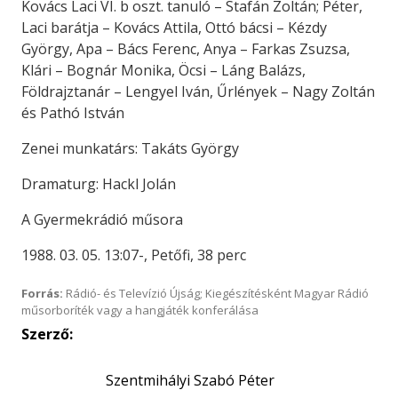
Kovács Laci VI. b oszt. tanuló – Stafán Zoltán; Péter,
Laci barátja – Kovács Attila, Ottó bácsi – Kézdy
György, Apa – Bács Ferenc, Anya – Farkas Zsuzsa,
Klári – Bognár Monika, Öcsi – Láng Balázs,
Földrajztanár – Lengyel Iván, Űrlények – Nagy Zoltán
és Pathó István
Zenei munkatárs: Takáts György
Dramaturg: Hackl Jolán
A Gyermekrádió műsora
1988. 03. 05. 13:07-, Petőfi, 38 perc
Forrás:
Rádió- és Televízió Újság; Kiegészítésként Magyar Rádió
műsorboríték vagy a hangjáték konferálása
Szerző:
Szentmihályi Szabó Péter