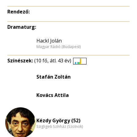
Rendező:
Dramaturg:
Hackl Jolán
Magyar Rádió (Budapest)
Színészek:
(10 fő, átl. 43 év)
Életkori
eloszlás
Stafán Zoltán
nagyítása
Kovács Attila
Kézdy György (52)
Szigligeti Színház (Szolnok)