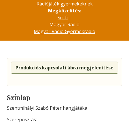
Rádiójáték gyermekeknek
Megközelítés:
Sci-fi
|
Magyar Rádió
Magyar Rádió Gyermekrádió
Produkciós kapcsolati ábra megjelenítése
Színlap
Szentmihályi Szabó Péter hangjátéka
Szereposztás: