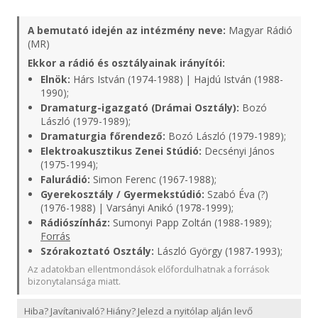
A bemutató idején az intézmény neve:
Magyar Rádió
(MR)
Ekkor a rádió és osztályainak irányítói:
Elnök:
Hárs István (1974-1988) | Hajdú István (1988-
1990);
Dramaturg-igazgató (Drámai Osztály):
Bozó
László (1979-1989);
Dramaturgia főrendező:
Bozó László (1979-1989);
Elektroakusztikus Zenei Stúdió:
Decsényi János
(1975-1994);
Falurádió:
Simon Ferenc (1967-1988);
Gyerekosztály / Gyermekstúdió:
Szabó Éva (?)
(1976-1988) | Varsányi Anikó (1978-1999);
Rádiószínház:
Sumonyi Papp Zoltán (1988-1989);
Forrás
Szórakoztató Osztály:
László György (1987-1993);
Az adatokban ellentmondások előfordulhatnak a források
bizonytalansága miatt.
Hiba? Javítanivaló? Hiány? Jelezd a nyitólap alján levő