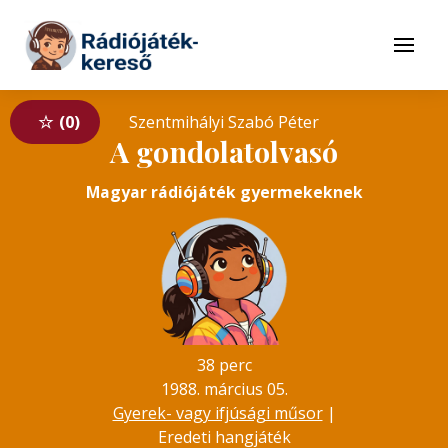
Tovább a navigációhoz
Tovább a tartalomhoz
Menü
0
Szentmihályi Szabó Péter
A gondolatolvasó
Magyar rádiójáték gyermekeknek
38 perc
1988. március 05.
Gyerek- vagy ifjúsági műsor
|
Eredeti hangjáték