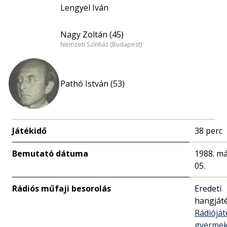
Lengyel Iván
Nagy Zoltán (45)
Nemzeti Színház (Budapest)
Pathó István (53)
Játékidő
38 perc
Bemutató dátuma
1988. má
05.
Rádiós műfaji besorolás
Eredeti
hangját
Rádióját
gyerme