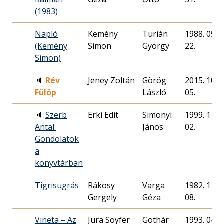
(1983)
Napló
Kemény
Turián
1988. 05.
(Kemény
Simon
György
22.
Simon)
🔈
Rév
Jeney Zoltán
Görög
2015. 10.
Fülöp
László
05.
🔈
Szerb
Erki Edit
Simonyi
1999. 11.
Antal:
János
02.
Gondolatok
a
könyvtárban
Tigrisugrás
Rákosy
Varga
1982. 11.
Gergely
Géza
08.
Vineta – Az
Jura Soyfer
Gothár
1993. 04.