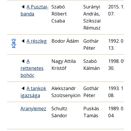
🔈
A Pusztai-
Szabó
Surányi
2015. 12.
banda
Róbert
András,
07.
Csaba
Szikszai
Rémusz
🏆
🔈
A részleg
Bodor Ádám
Gothár
1992. 01.
🏆
Péter
13.
🔈
A
Nagy Attila
Szabó
1998. 09.
rettenetes
Kristóf
Kálmán
30.
bohóc
🔈
A tankok
Alekszandr
Gothár
1993. 11.
igazsága
Szolzsenyicin
Péter
08.
Aranylemez
Schultz
Puskás
1989. 01.
Sándor
Tamás
04.