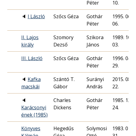
Péter
10.
🔈
I László
Szőcs Géza
Gothár
1995. 06.
Péter
06.
II. Lajos
Szomory
Szikora
1989. 10.
király
Dezső
János
03.
III. László
Szőcs Géza
Gothár
1996. 04.
Péter
29.
🔈
Kafka
Szántó T.
Surányi
2015. 08.
macskái
Gábor
András
22.
🔈
Charles
Gothár
1985. 12.
Karácsonyi
Dickens
Péter
24.
ének (1985)
Könyves
Hegedűs
Solymosi
1983. 01.
Kálmán
Géza
Ottó
31.