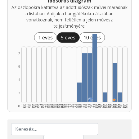
Idősoros diagram
Az oszlopokra kattintva az adott időszak művei maradnak
a listában. A díjak a hangjátékokra általában
vonatkoznak, nem feltétlen a jelen művész
teljesítményére.
1 éves
5 éves
10 éves
7
5
4
2
🏆
★
1925
1930
1935
1940
1945
1950
1955
1960
1965
1970
1975
1980
1985
1990
1995
2000
2005
2010
2015
2020
2025
0
1929
1934
1939
1944
1949
1954
1959
1964
1969
1974
1979
1984
1989
1994
1999
2004
2009
2014
2019
2024
2026