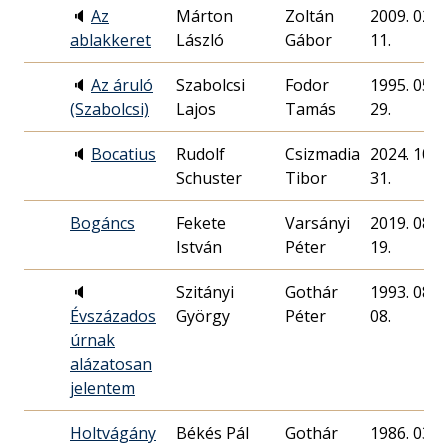
🔈
Az
Márton
Zoltán
2009. 02.
ablakkeret
László
Gábor
11.
🔈
Az áruló
Szabolcsi
Fodor
1995. 05.
(Szabolcsi)
Lajos
Tamás
29.
🔈
Bocatius
Rudolf
Csizmadia
2024. 10.
Schuster
Tibor
31.
Bogáncs
Fekete
Varsányi
2019. 08.
István
Péter
19.
🔈
Szitányi
Gothár
1993. 08.
Évszázados
György
Péter
08.
úrnak
alázatosan
jelentem
Holtvágány
Békés Pál
Gothár
1986. 03.