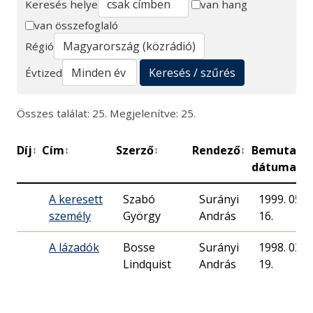
Keresés helye
van hang
van összefoglaló
Keresés
Régió
Keresés / szűrés
Évtized
Összes találat: 25. Megjelenítve: 25.
Díj
Cím
Szerző
Rendező
Bemutató
↕
↕
↕
↕
dátuma
A keresett
Szabó
Surányi
1999. 05.
személy
György
András
16.
A lázadók
Bosse
Surányi
1998. 03.
Lindquist
András
19.