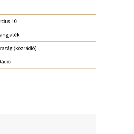
cius 10.
hangjáték
szág (közrádió)
Rádió