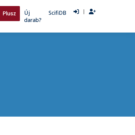
|
Új
ScifiDB
Plusz
darab?