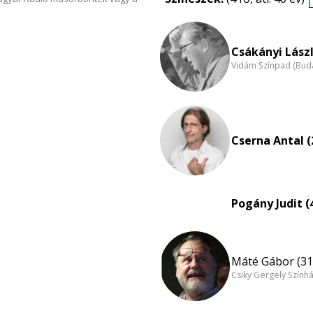
Csákányi Lászl
Vidám Színpad (Bud
Cserna Antal (
Pogány Judit (
Máté Gábor (31
Csiky Gergely Szính