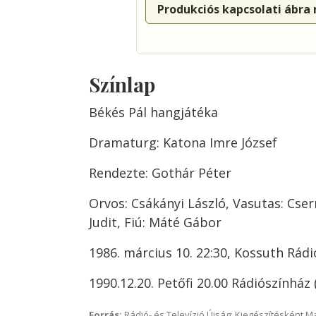
Produkciós kapcsolati ábra
Színlap
Békés Pál hangjátéka
Dramaturg: Katona Imre József
Rendezte: Gothár Péter
Orvos: Csákányi László, Vasutas: Cser
Judit, Fiú: Máté Gábor
1986. március 10. 22:30, Kossuth Rádi
1990.12.20. Petőfi 20.00 Rádiószínház (
Forrás:
Rádió- és Televízió Újság; Kiegészítésként 