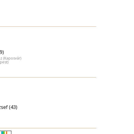
9)
áz (Kaposvár)
pest)
sef (43)