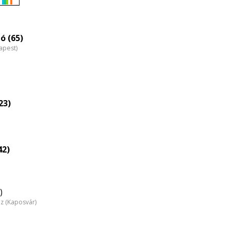
Életkori
eloszlás
nagyítása
ó (65)
apest)
23)
42)
)
áz (Kaposvár)