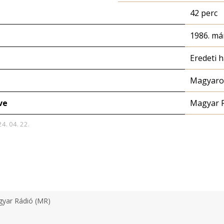
42 perc
1986. már
Eredeti 
Magyaror
ve
Magyar 
24. 04. 22.
yar Rádió (MR)