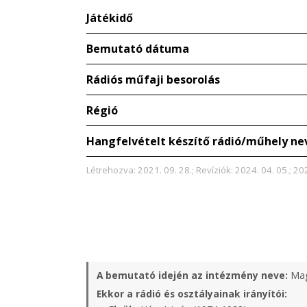
Játékidő
Bemutató dátuma
Rádiós műfaji besorolás
Régió
Hangfelvételt készítő rádió/műhely ne
Létrehozva: 2021. 09. 28.; Revíziók: 2024. 04. 05.; 20
A bemutató idején az intézmény neve:
Mag
Ekkor a rádió és osztályainak irányítói: