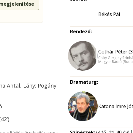
 megjelenítése
Békés Pál
Rendező:
Gothár Péter (3
Csiky Gergely Szính
Magyar Rádió (Buda
Dramaturg:
na Antal, Lány: Pogány
ó
Katona Imre Józ
42’)
Színészek:
(4 fő, átl. 40 év)
Magyar Rádió műsorboríték vagy a