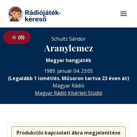
Tovább a navigációhoz
Tovább a tartalomhoz
Menü
0
Schultz Sándor
Aranylemez
Magyar hangjáték
1989. január 04. 23:05
(Legalább 1 ismétlés. Műsoron tartva 23 éven át)
Magyar Rádió
Magyar Rádió Kísérleti Stúdió
Produkciós kapcsolati ábra megjelenítése