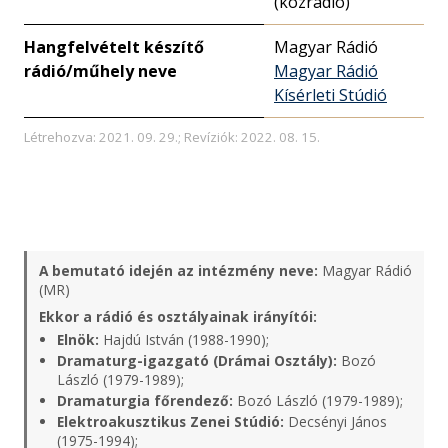
(közrádió)
Hangfelvételt készítő
Magyar Rádió
rádió/műhely neve
Magyar Rádió
Kísérleti Stúdió
Létrehozva: 2021. 09. 29.; Revíziók: 2022. 08. 15.
A bemutató idején az intézmény neve:
Magyar Rádió
(MR)
Ekkor a rádió és osztályainak irányítói:
Elnök:
Hajdú István (1988-1990);
Dramaturg-igazgató (Drámai Osztály):
Bozó
László (1979-1989);
Dramaturgia főrendező:
Bozó László (1979-1989);
Elektroakusztikus Zenei Stúdió:
Decsényi János
(1975-1994);