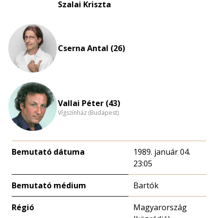
eloszlás
Szalai Kriszta
nagyítása
Cserna Antal (26)
Vallai Péter (43)
Vígszínház (Budapest)
Bemutató dátuma
1989. január 04.
23:05
Bemutató médium
Bartók
Régió
Magyarország