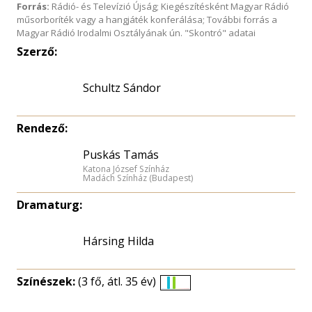
Forrás:
Rádió- és Televízió Újság; Kiegészítésként Magyar Rádió
műsorboríték vagy a hangjáték konferálása; További forrás a
Magyar Rádió Irodalmi Osztályának ún. "Skontró" adatai
Szerző:
Schultz Sándor
Rendező:
Puskás Tamás
Katona József Színház
Madách Színház (Budapest)
Dramaturg:
Hársing Hilda
Színészek:
(3 fő, átl. 35 év)
Életkori