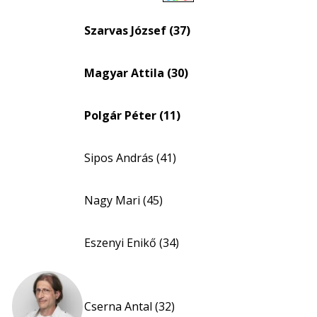
Életkori
eloszlás
Szarvas József (37)
nagyítása
Magyar Attila (30)
Polgár Péter (11)
Sipos András (41)
Nagy Mari (45)
Eszenyi Enikő (34)
Cserna Antal (32)