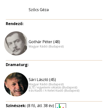
Szőcs Géza
Rendező:
Gothár Péter (48)
Magyar Rádió (Budapest)
Dramaturg:
Sári László (45)
Magyar Rádió (Budapest)
ELTE / egyetemi oktatás (Budapest)
Írás Kiadó / A Kelet Kiadó (Budapest)
Színészek:
(8 fő, átl. 38 év)