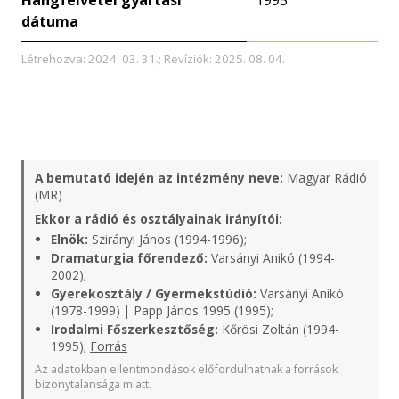
Hangfelvétel gyártási
1995
dátuma
Létrehozva: 2024. 03. 31.; Revíziók: 2025. 08. 04.
A bemutató idején az intézmény neve:
Magyar Rádió
(MR)
Ekkor a rádió és osztályainak irányítói:
Elnök:
Szirányi János (1994-1996);
Dramaturgia főrendező:
Varsányi Anikó (1994-
2002);
Gyerekosztály / Gyermekstúdió:
Varsányi Anikó
(1978-1999) | Papp János 1995 (1995);
Irodalmi Főszerkesztőség:
Kőrösi Zoltán (1994-
1995);
Forrás
Az adatokban ellentmondások előfordulhatnak a források
bizonytalansága miatt.