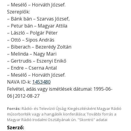
– Mesélő – Horváth József.
Szereplők:
– Bánk bán – Szarvas József,
– Petur bán – Magyar Attila
– László – Polgár Péter
– Ottó – Sipos András
– Biberach – Bezerédy Zoltán
– Melinda – Nagy Mari
– Gertrudis – Eszenyi Enikő
– Endre – Cserna Antal
– Mesélő – Horváth József.
NAVA ID-k:
1453480
Felvétel, adás vagy ismétlések dátumai: 1995-06-
06|2012-08-27
Forrás:
Rádió- és Televízió Újság; Kiegészítésként Magyar Rádió
műsorboríték vagy a hangjáték konferálása; További forrás a
Magyar Rádió Irodalmi Osztályának ún. "Skontró" adatai
Szerző: