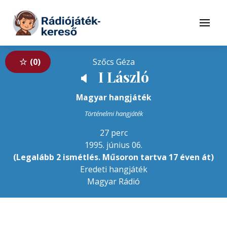
Tovább a navigációhoz
Tovább a tartalomhoz
Menü
0
Szőcs Géza
I László
🔈
Magyar hangjáték
Történelmi hangjáték
27 perc
1995. június 06.
(Legalább 2 ismétlés. Műsoron tartva 17 éven át)
Eredeti hangjáték
Magyar Rádió