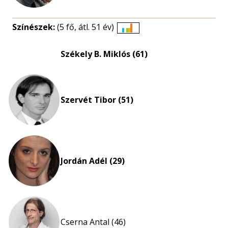
Színészek:
(5 fő, átl. 51 év)
Életkori
eloszlás
Székely B. Miklós (61)
nagyítása
Szervét Tibor (51)
Jordán Adél (29)
Cserna Antal (46)