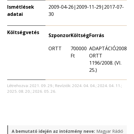
Ismétlések
2009-04-26|2009-11-29|2017-07-
adatai
30
Költségvetés
Szponzor
Költség
Forrás
ORTT
700000
ADAPTÁCIÓ2008
Ft
ORTT
1196/2008. (VI.
25.)
Létrehozva: 2021. 09. 29.; Revíziók: 2024. 04. 04.; 2024. 04. 11.;
2025. 08. 20.; 2026. 05. 26.
A bemutató idején az intézmény neve:
Magyar Rádió