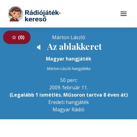
Tovább a navigációhoz
Tovább a tartalomhoz
Menü
0
Márton László
Az ablakkeret
🔈
Magyar hangjáték
Márton László hangjátéka
50 perc
2009. február 11.
(Legalább 1 ismétlés. Műsoron tartva 8 éven át)
Eredeti hangjáték
Magyar Rádió