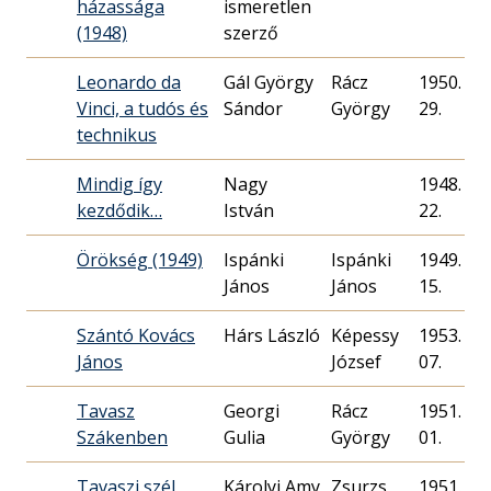
házassága
ismeretlen
(1948)
szerző
Leonardo da
Gál György
Rácz
1950. 05.
Vinci, a tudós és
Sándor
György
29.
technikus
Mindig így
Nagy
1948. 12.
kezdődik…
István
22.
Örökség (1949)
Ispánki
Ispánki
1949. 04.
János
János
15.
Szántó Kovács
Hárs László
Képessy
1953. 01.
János
József
07.
Tavasz
Georgi
Rácz
1951. 04.
Szákenben
Gulia
György
01.
Tavaszi szél
Károlyi Amy
Zsurzs
1951. 03.