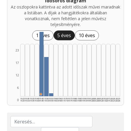
Idősoros diagram
Az oszlopokra kattintva az adott időszak művei maradnak
a listában. A díjak a hangjátékokra általában
vonatkoznak, nem feltétlen a jelen művész
teljesítményére.
1 éves
5 éves
10 éves
23
17
12
6
★
1925
1930
1935
1940
1945
1950
1955
1960
1965
1970
1975
1980
1985
1990
1995
2000
2005
2010
2015
2020
2025
0
1929
1934
1939
1944
1949
1954
1959
1964
1969
1974
1979
1984
1989
1994
1999
2004
2009
2014
2019
2024
2026