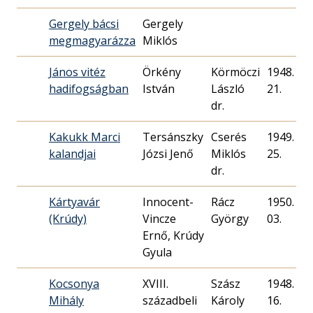
Gergely bácsi
Gergely
megmagyarázza
Miklós
János vitéz
Örkény
Körmöczi
1948. 06.
hadifogságban
István
László
21.
dr.
Kakukk Marci
Tersánszky
Cserés
1949. 02.
kalandjai
Józsi Jenő
Miklós
25.
dr.
Kártyavár
Innocent-
Rácz
1950. 01.
(Krúdy)
Vincze
György
03.
Ernő, Krúdy
Gyula
Kocsonya
XVIII.
Szász
1948. 08.
Mihály
századbeli
Károly
16.