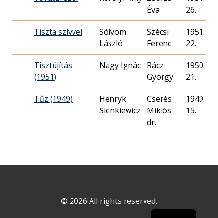
Éva
26.
Tiszta szívvel
Sólyom
Szécsi
1951. 01.
László
Ferenc
22.
Tisztújítás
Nagy Ignác
Rácz
1950. 10.
(1951)
György
21.
Tűz (1949)
Henryk
Cserés
1949. 09.
Sienkiewicz
Miklós
15.
dr.
© 2026 All rights reserved.