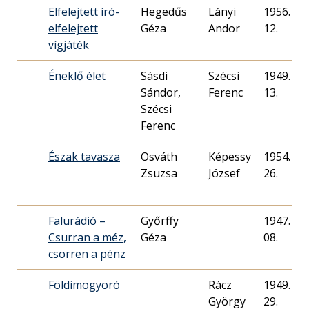
Elfelejtett író-
Hegedűs
Lányi
1956. 03.
elfelejtett
Géza
Andor
12.
vígjáték
Éneklő élet
Sásdi
Szécsi
1949. 12.
Sándor,
Ferenc
13.
Szécsi
Ferenc
Észak tavasza
Osváth
Képessy
1954. 02.
Zsuzsa
József
26.
Falurádió –
Győrffy
1947. 06.
Csurran a méz,
Géza
08.
csörren a pénz
Földimogyoró
Rácz
1949. 10.
György
29.