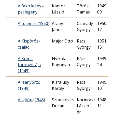
A fakó leány a
Kántor
Török
1949. 03.
pej legény
László
Tamás
09.
A fülemile (1950)
Arany
Csanády
1950. 05.
János
György
12.
A Kispörös-
Major Ottó
Rácz
1951. 03.
család
György
15.
A Kreml
Nyikolaj
Rácz
1949. 01.
toronyórája
Pagogyin
György
24.
(1949)
A leányőrző
Kisfaludy
Rácz
1949. 12.
(1949)
Károly
György
10.
A lejtőn (1948)
Sztankovics
Körmöczi
1948. 12.
Dusán
László
11.
dr.