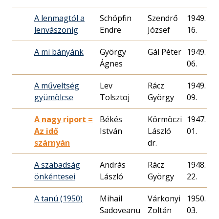
A lenmagtól a
Schöpfin
Szendrő
1949. 03.
lenvászonig
Endre
József
16.
A mi bányánk
György
Gál Péter
1949. 02.
Ágnes
06.
A műveltség
Lev
Rácz
1949. 01.
gyümölcse
Tolsztoj
György
09.
A nagy riport =
Békés
Körmöczi
1947. 09.
Az idő
István
László
01.
szárnyán
dr.
A szabadság
András
Rácz
1948. 10.
önkéntesei
László
György
22.
A tanú (1950)
Mihail
Várkonyi
1950. 01.
Sadoveanu
Zoltán
03.