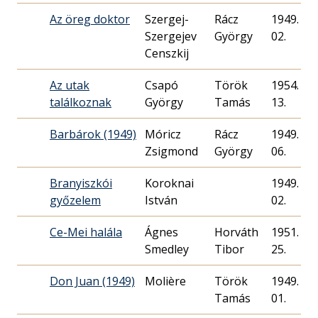
Az öreg doktor
Szergej-
Rácz
1949. 03.
Szergejev
György
02.
Censzkij
Az utak
Csapó
Török
1954. 02.
találkoznak
György
Tamás
13.
Barbárok (1949)
Móricz
Rácz
1949. 03.
Zsigmond
György
06.
Branyiszkói
Koroknai
1949. 02.
győzelem
István
02.
Ce-Mei halála
Ágnes
Horváth
1951. 01.
Smedley
25.
Don Juan (1949)
Molière
Török
1949. 11.
Tamás
01.