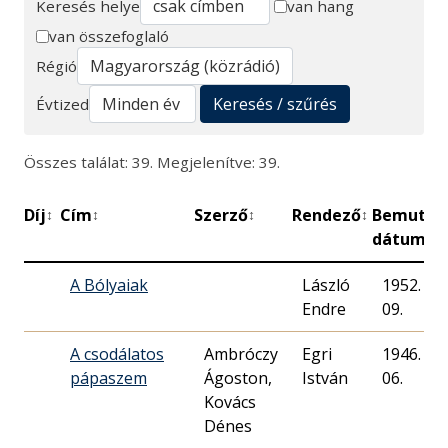
Keresés helye
van hang
van összefoglaló
Keresés
Régió
Keresés / szűrés
Évtized
Összes találat: 39. Megjelenítve: 39.
Díj
Cím
Szerző
Rendező
Bemutat
↕
↕
↕
↕
dátuma
A Bólyaiak
László
1952. 01.
Endre
09.
A csodálatos
Ambróczy
Egri
1946. 12.
pápaszem
Ágoston,
István
06.
Kovács
Dénes