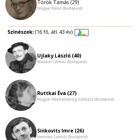
Török Tamás (29)
Magyar Rádió (Budapest)
Színészek:
(16 fő, átl. 43 év)
Életkori
eloszlás
nagyítása
Ujlaky László (40)
Madách Színház (Budapest)
Ruttkai Éva (27)
Magyar Néphadsereg Színháza (Budapest)
Sinkovits Imre (26)
Nemzeti Színház (Budapest)