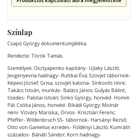
Produkciós kapcsolati ábra megjelenítése
Színlap
Csapó György dokumentumjátéka.
Rendezte: Török Tamás.
Személyek: Osztyapenko kapitány- Ujlaky László;
Jevgenyevna hadnagy- Ruttkai Éva; Szovjet tábornok-
Képesi József; Grisa, szovjet katona- Sinkovits Imre;
Takács István, munkás- Balázs János; Gulyás Bálint,
tizedes- Palotai István; Sinkó György, honvéd- Homm
Pál; Csóka János, honvéd- Bikádi György; Molnár
néni- Vizváry Mariska;, Orvos- Krisztián Ferenc;
Pfeffer- Wildenbruch SS- tábornok- Harsányi Rezső;
Otto von Gamelius ezredes- Földényi László; Kumráth
százados- Bánáti Sándor; Korn hadnagy-