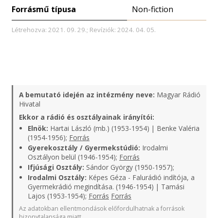
Forrásmű típusa
Non-fiction
Létrehozva: 2021. 09. 29.; Revíziók: 2024. 04. 05.
A bemutató idején az intézmény neve:
Magyar Rádió
Hivatal
Ekkor a rádió és osztályainak irányítói:
Elnök:
Hartai László (mb.) (1953-1954) | Benke Valéria
(1954-1956);
Forrás
Gyerekosztály / Gyermekstúdió:
Irodalmi
Osztályon belül (1946-1954);
Forrás
Ifjúsági Osztály:
Sándor György (1950-1957);
Irodalmi Osztály:
Képes Géza - Falurádió indítója, a
Gyermekrádió megindítása. (1946-1954) | Tamási
Lajos (1953-1954);
Forrás
Forrás
Az adatokban ellentmondások előfordulhatnak a források
bizonytalansága miatt.