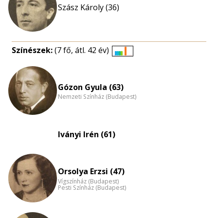
Szász Károly (36)
Színészek:
(7 fő, átl. 42 év)
Életkori
eloszlás
nagyítása
Gózon Gyula (63)
Nemzeti Színház (Budapest)
Iványi Irén (61)
Orsolya Erzsi (47)
Vígszínház (Budapest)
Pesti Színház (Budapest)