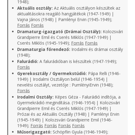
1948);
Aktuális osztály:
Az Aktuális osztályon készültek az
aktualitásokra reagáló hangjátékok (1947-1949) |
Vajna János (1948) | Pamlényi Ervin (1945-1949);
Forrás
Forrás
Dramaturg-igazgató (Drámai Osztály):
Kolozsvári
Grandpierre Emil és Cserés Miklós (1947-1949) |
Cserés Miklós (1945-1949);
Forrás
Forrás
Dramaturgia főrendező:
Irodalmi és drámai osztály
(1948);
Falurádió:
A falurádióban is készültek (1947-1949);
Forrás
Gyerekosztály / Gyermekstúdió:
Pápa Relli (1946-
1949) | Irodalmi Osztályon belül (1946-1954) |
nevelési osztályt, vezetője : PumlényiErvin (1948);
Forrás
Irodalmi Osztály:
Képes Géza - Falurádió indítója, a
Gyermekrádió megindítása. (1946-1954) | Kolozsvári
Grandpierre Emil és Cserés Miklós (1947-1949) |
Prózai és az Aktuális Osztály (1948) | Pamlényi Ervin
(1945-1949) | Kolozsvári Grandpierre Emil (1946-
1949);
Forrás
Forrás
Forrás
Forrás
Műsorigazgató:
Schöpflin Gyula (1946-1949);