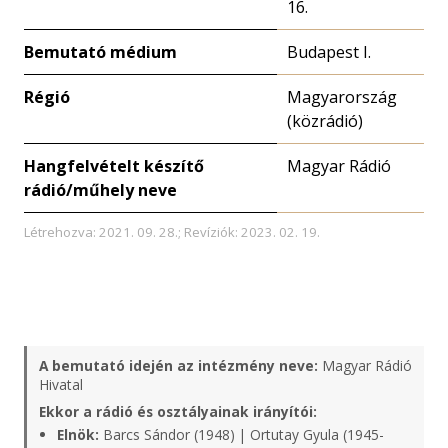
16.
Bemutató médium
Budapest I.
Régió
Magyarország
(közrádió)
Hangfelvételt készítő
Magyar Rádió
rádió/műhely neve
Létrehozva: 2021. 09. 28.; Revíziók: 2023. 02. 19.
A bemutató idején az intézmény neve:
Magyar Rádió
Hivatal
Ekkor a rádió és osztályainak irányítói:
Elnök:
Barcs Sándor (1948) | Ortutay Gyula (1945-