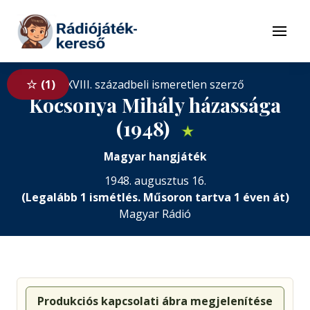
Tovább a navigációhoz
Tovább a tartalomhoz
Menü
1
XVIII. századbeli ismeretlen szerző
Kocsonya Mihály házassága
(1948)
★
Magyar hangjáték
1948. augusztus 16.
(Legalább 1 ismétlés. Műsoron tartva 1 éven át)
Magyar Rádió
Produkciós kapcsolati ábra megjelenítése