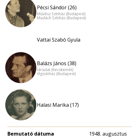
Pécsi Sándor (26)
Művész Színház (Budapest)
Madách Színház (Budapest)
Vattai Szabó Gyula
Balázs János (38)
társulat (Kecskemét)
Vígszínház (Budapest)
Halasi Marika (17)
Bemutató dátuma
1948. augusztus