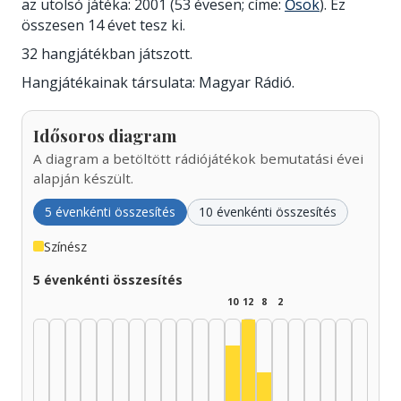
az utolsó játéka: 2001 (53 évesen; címe:
Ősök
). Ez
összesen 14 évet tesz ki.
32 hangjátékban játszott.
Hangjátékainak társulata: Magyar Rádió.
Idősoros diagram
A diagram a betöltött rádiójátékok bemutatási évei
alapján készült.
5 évenkénti összesítés
10 évenkénti összesítés
Színész
5 évenkénti összesítés
10
12
8
2