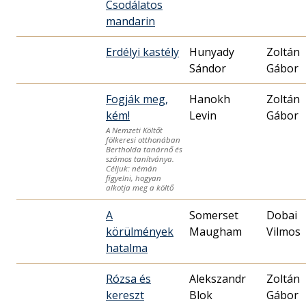
Csodálatos
mandarin
Erdélyi kastély
Hunyady
Zoltán
Sándor
Gábor
Fogják meg,
Hanokh
Zoltán
kém!
Levin
Gábor
A Nemzeti Költőt
fölkeresi otthonában
Bertholda tanárnő és
számos tanítványa.
Céljuk: némán
figyelni, hogyan
alkotja meg a költő
A
Somerset
Dobai
körülmények
Maugham
Vilmos
hatalma
Rózsa és
Alekszandr
Zoltán
kereszt
Blok
Gábor