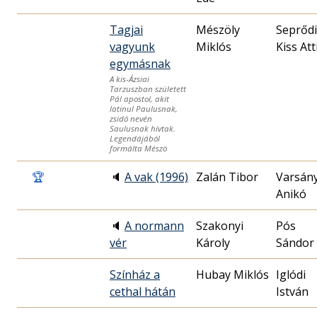
Tagjai
Mészöly
Seprődi
vagyunk
Miklós
Kiss Att
egymásnak
A kis-Ázsiai
Tarzuszban született
Pál apostol, akit
latinul Paulusnak,
zsidó nevén
Saulusnak hívtak.
Legendájából
formálta Mészö
🏆
🔈
A vak (1996)
Zalán Tibor
Varsány
Anikó
🔈
A normann
Szakonyi
Pós
vér
Károly
Sándor
Színház a
Hubay Miklós
Iglódi
cethal hátán
István