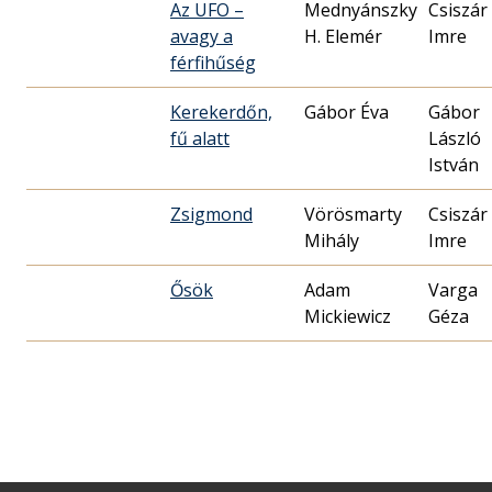
Az UFO –
Mednyánszky
Csiszár
avagy a
H. Elemér
Imre
férfihűség
Kerekerdőn,
Gábor Éva
Gábor
fű alatt
László
István
Zsigmond
Vörösmarty
Csiszár
Mihály
Imre
Ősök
Adam
Varga
Mickiewicz
Géza