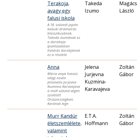
Terakoja,
Takeda
Magács
avagy egy
Izumo
László
falusi iskola
A 18. századi japán
kabuki drámaírás
klasszikusának,
Takeda Izumónak ez
a darabaja
(pontosabban
hatórás darabjának
ez a részlete
Anna
Jelena
Zoltán
Jurjevna
Gábor
Mária anya hosszú
világi nevén
Kuzmina-
Jelizaveta Jurjevna
Kuzmina-Karavajeva
Karavajeva
a múlt század végén
született
Oroszországban.
Korának legn
Murr Kandúr
E.T.A.
Zoltán
életszemlélete,
Hoffmann
Gábor
valamint