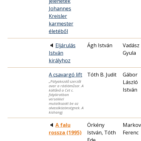
jelenetek
Johannes
Kreisler
karmester
életéből
🔈
Eljárulás
Ágh István
Vadász
István
Gyula
királyhoz
A csavargó lift
Tóth B. Judit
Gábor
László
„Pályakezdő szerzőt
avar a rádióműsor. A
István
költőnő a Cet c.
folyóiratban
versekkel
mutatkozott be az
olvasóközönségnek. A
kishangj
🔈
A falu
Örkény
Markov
rossza (1995)
István, Tóth
Ferenc
Ede