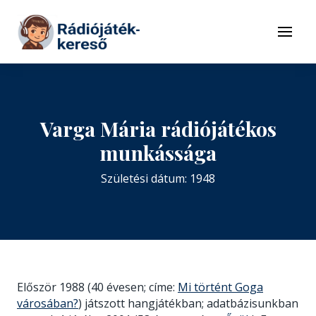
Tovább a navigációhoz
Tovább a tartalomhoz
Menü
Varga Mária rádiójátékos
munkássága
Születési dátum: 1948
Először 1988 (40 évesen; címe:
Mi történt Goga
városában?
) játszott hangjátékban; adatbázisunkban