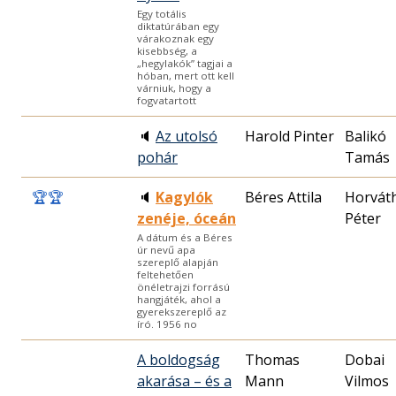
Egy totális
diktatúrában egy
várakoznak egy
kisebbség, a
„hegylakók” tagjai a
hóban, mert ott kell
várniuk, hogy a
fogvatartott
🔈
Az utolsó
Harold Pinter
Balikó
pohár
Tamás
🏆
🏆
🔈
Kagylók
Béres Attila
Horvát
zenéje, óceán
Péter
A dátum és a Béres
úr nevű apa
szereplő alapján
feltehetően
önéletrajzi forrású
hangjáték, ahol a
gyerekszereplő az
író. 1956 no
A boldogság
Thomas
Dobai
akarása – és a
Mann
Vilmos