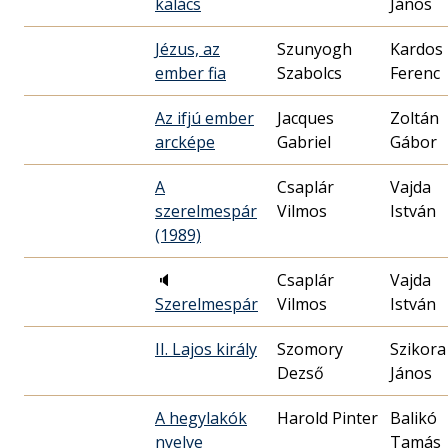
kalács
János
Jézus, az
Szunyogh
Kardos
ember fia
Szabolcs
Ferenc
Az ifjú ember
Jacques
Zoltán
arcképe
Gabriel
Gábor
A
Csaplár
Vajda
szerelmespár
Vilmos
István
(1989)
🔈
Csaplár
Vajda
Szerelmespár
Vilmos
István
II. Lajos király
Szomory
Szikora
Dezső
János
A hegylakók
Harold Pinter
Balikó
nyelve
Tamás