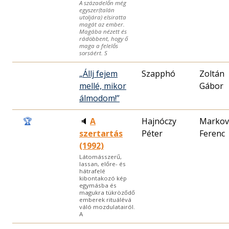
A századelőn még
egyszer(talán
utoljára) elsiratta
magát az ember.
Magába nézett és
rádöbbent, hogy ő
maga a felelős
sorsáért. S
„Állj fejem
Szapphó
Zoltán
mellé, mikor
Gábor
álmodom!”
🏆
🔈
A
Hajnóczy
Markov
szertartás
Péter
Ferenc
(1992)
Látomásszerű,
lassan, előre- és
hátrafelé
kibontakozó kép
egymásba és
magukra tükröződő
emberek rituálévá
váló mozdulatairól.
A