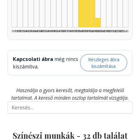
Színész, 1990–1994: 12
Színész, 1985–1989: 10
Színész, 1995–1999: 
Színész, 2000–200
1925–1929
1930–1934
1935–1939
1940–1944
1945–1949
1950–1954
1955–1959
1960–1964
1965–1969
1970–1974
1975–1979
1980–1984
1985–1989
1990–1994
1995–1999
2000–2004
2005–2009
2010–2014
2015–2019
2020–2024
2025–2026
Kapcsolati ábra
még nincs
Részleges ábra
kiszámítása
kiszámítva.
Használja a gyors keresőt, megtalálja a megfelelő
tartalmat. A kereső minden oszlop tartalmát vizsgálja.
Színészi munkák -
32
db találat