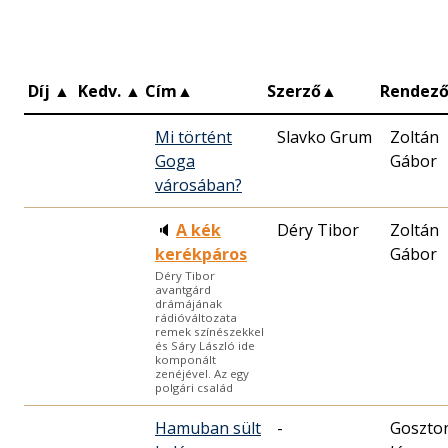
Díj
▲
Kedv.
▲
Cím
▲
Szerző
▲
Rendez
Mi történt
Slavko Grum
Zoltán
Goga
Gábor
városában?
🔈
A kék
Déry Tibor
Zoltán
kerékpáros
Gábor
Déry Tibor
avantgárd
drámájának
rádióváltozata
remek színészekkel
és Sáry László ide
komponált
zenéjével. Az egy
polgári család
Hamuban sült
-
Goszto