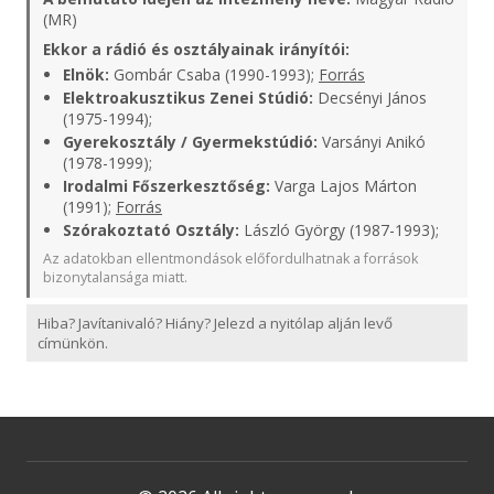
(MR)
Ekkor a rádió és osztályainak irányítói:
Elnök:
Gombár Csaba (1990-1993);
Forrás
Elektroakusztikus Zenei Stúdió:
Decsényi János
(1975-1994);
Gyerekosztály / Gyermekstúdió:
Varsányi Anikó
(1978-1999);
Irodalmi Főszerkesztőség:
Varga Lajos Márton
(1991);
Forrás
Szórakoztató Osztály:
László György (1987-1993);
Az adatokban ellentmondások előfordulhatnak a források
bizonytalansága miatt.
Hiba? Javítanivaló? Hiány? Jelezd a nyitólap alján levő
címünkön.