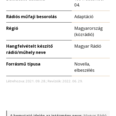
04.
Rádiós műfaji besorolás
Adaptáció
Régió
Magyarország
(közrádió)
Hangfelvételt készítő
Magyar Rádió
rádió/műhely neve
Forrásmű típusa
Novella,
elbeszélés
Létrehozva: 2021. 09. 28.; Revíziók: 2022. 06. 29.
A bemutató idején az intézmény neve:
Magyar Rádió