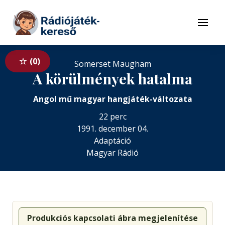
Tovább a navigációhoz
Tovább a tartalomhoz
Menü
0
Somerset Maugham
A körülmények hatalma
Angol mű magyar hangjáték-változata
22 perc
1991. december 04.
Adaptáció
Magyar Rádió
Produkciós kapcsolati ábra megjelenítése