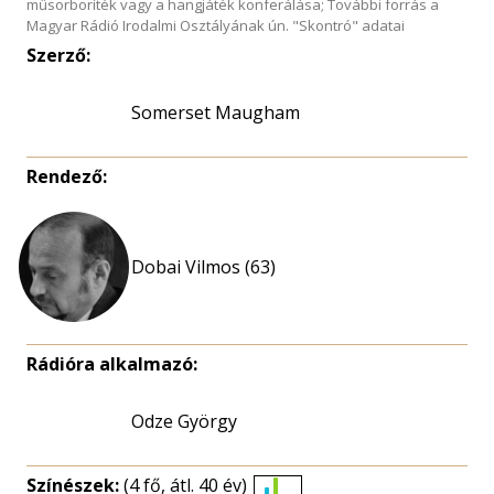
műsorboríték vagy a hangjáték konferálása; További forrás a
Magyar Rádió Irodalmi Osztályának ún. "Skontró" adatai
Szerző:
Somerset Maugham
Rendező:
Dobai Vilmos (63)
Rádióra alkalmazó:
Odze György
Színészek:
(4 fő, átl. 40 év)