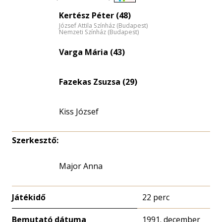
Életkori
Kertész Péter (48)
eloszlás
József Attila Színház (Budapest)
nagyítása
Nemzeti Színház (Budapest)
Varga Mária (43)
Fazekas Zsuzsa (29)
Kiss József
Szerkesztő:
Major Anna
Játékidő
22 perc
Bemutató dátuma
1991. december