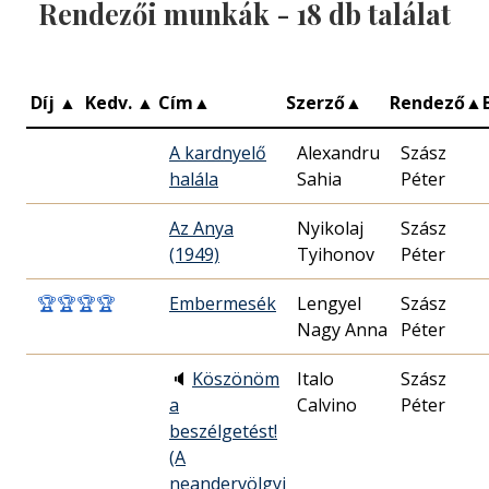
Rendezői munkák -
18
db találat
Díj
▲
Kedv.
▲
Cím
▲
Szerző
▲
Rendező
▲
A kardnyelő
Alexandru
Szász
halála
Sahia
Péter
Az Anya
Nyikolaj
Szász
(1949)
Tyihonov
Péter
🏆
🏆
🏆
🏆
Embermesék
Lengyel
Szász
Nagy Anna
Péter
🔈
Köszönöm
Italo
Szász
a
Calvino
Péter
beszélgetést!
(A
neandervölgyi