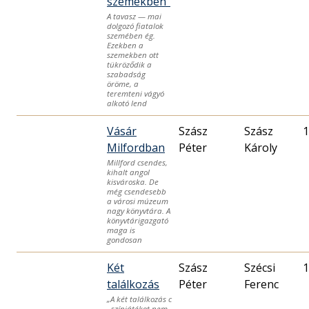
szemekben”
A tavasz — mai
dolgozó fiatalok
szemében ég.
Ezekben a
szemekben ott
tükröződik a
szabadság
öröme, a
teremteni vágyó
alkotó lend
Vásár
Szász
Szász
1
Milfordban
Péter
Károly
Millford csendes,
kihalt angol
kisvároska. De
még csendesebb
a városi múzeum
nagy könyvtára. A
könyvtárigazgató
maga is
gondosan
Két
Szász
Szécsi
1
találkozás
Péter
Ferenc
„A két találkozás c
. színjátékot nem