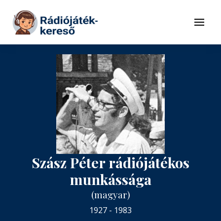
Tovább a navigációhoz
Tovább a tartalomhoz
Menü
Szász Péter rádiójátékos
munkássága
(magyar)
1927 - 1983