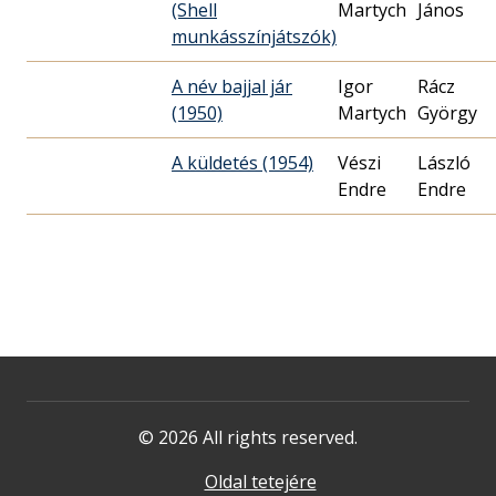
(Shell
Martych
János
munkásszínjátszók)
A név bajjal jár
Igor
Rácz
(1950)
Martych
György
A küldetés (1954)
Vészi
László
Endre
Endre
© 2026 All rights reserved.
Oldal tetejére