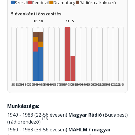
Szerző
Rendező
Dramaturg
Rádióra alkalmazó
5 évenkénti összesítés
10
10
11
5
Rádióra alkalmazó, 1945–1949: 1
Rádióra alkalmazó, 1950–1954: 2
Dramaturg, 1945–1949: 1
Dramaturg, 1950–1954: 1
Rendező, 1945–1949: 2
Rendező, 1975–1979: 11
Szerző, 1950–1954: 7
Szerző, 1945–1949: 6
Rendező, 1980–1984: 5
1925–1929
1930–1934
1935–1939
1940–1944
1945–1949
1950–1954
1955–1959
1960–1964
1965–1969
1970–1974
1975–1979
1980–1984
1985–1989
1990–1994
1995–1999
2000–2004
2005–2009
2010–2014
2015–2019
2020–2024
2025–2026
Munkássága:
1949 - 1983 (22-56 évesen)
Magyar Rádió
(Budapest)
1
2
3
(rádiórendező)
1960 - 1983 (33-56 évesen)
MAFILM / magyar