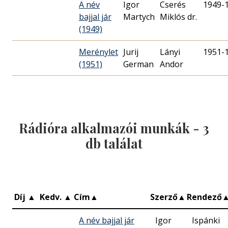
A név
Igor
Cserés
1949-
bajjal jár
Martych
Miklós dr.
(1949)
Merénylet
Jurij
Lányi
1951-
(1951)
German
Andor
Rádióra alkalmazói munkák -
3
db találat
Díj
▲
Kedv.
▲
Cím
▲
Szerző
▲
Rendező
A név bajjal jár
Igor
Ispánki