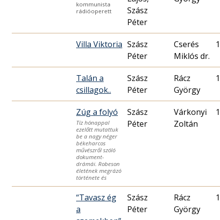
kommunista
Szász
rádióoperett
Péter
Villa Viktoria
Szász
Cserés
1
Péter
Miklós dr.
Talán a
Szász
Rácz
1
csillagok..
Péter
György
Zúg a folyó
Szász
Várkonyi
1
Péter
Zoltán
Tíz hónappal
ezelőtt mutattuk
be a nagy néger
békeharcos
művészről szóló
dokument-
drámái. Robeson
életének megrázó
története és
“Tavasz ég
Szász
Rácz
1
a
Péter
György