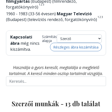
filmgyártás
(Budapest) (filmrendező,
1
2
3
forgatókönyvíró)
1960 - 1983 (33-56 évesen)
Magyar Televízió
1
2
3
(Budapest) (televíziós rendező, forgatókönyvíró)
Kapcsolati
Számítás
alapja
ábra
még nincs
Részleges ábra kiszámítása
kiszámítva.
Használja a gyors keresőt, megtalálja a megfelelő
tartalmat. A kereső minden oszlop tartalmát vizsgálja.
Szerzői munkák -
13
db találat