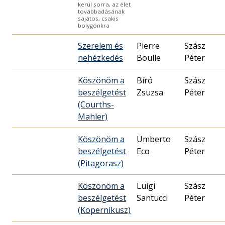
kerül sorra, az élet
továbbadásának
sajátos, csakis
bolygónkra
Szerelem és
Pierre
Szász
nehézkedés
Boulle
Péter
Köszönöm a
Bíró
Szász
beszélgetést
Zsuzsa
Péter
(Courths-
Mahler)
Köszönöm a
Umberto
Szász
beszélgetést
Eco
Péter
(Pitagorasz)
Köszönöm a
Luigi
Szász
beszélgetést
Santucci
Péter
(Kopernikusz)