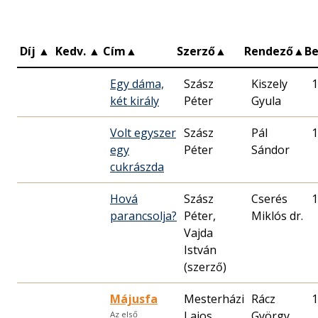
Díj
▲
Kedv.
▲
Cím
▲
Szerző
▲
Rendező
▲
B
Egy dáma,
Szász
Kiszely
1
két király
Péter
Gyula
Volt egyszer
Szász
Pál
1
egy
Péter
Sándor
cukrászda
Hová
Szász
Cserés
1
parancsolja?
Péter,
Miklós dr.
Vajda
István
(szerző)
Májusfa
Mesterházi
Rácz
1
Lajos,
György
Az első