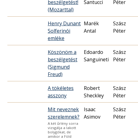
beszélgetést!
Santucci
Péter
(Mozarttal)
Henry Dunant
Marék
Szász
Solferinói
Antal
Péter
emléke
Köszönöm a
Edoardo
Szász
beszélgetést
Sanguineti
Péter
(Sigmund
Freud)
A tökéletes
Robert
Szász
asszony
Sheckley
Péter
Mit neveznek
Isaac
Szász
szerelemnek?
Asimov
Péter
A két űrlény sorra
vizsgálja a lakott
bolygókat, de
amikor a Föld