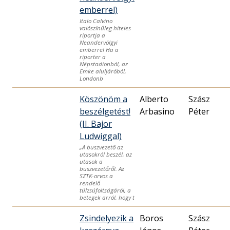
emberrel)
Italo Calvino
valószínűleg hiteles
riportja a
Neandervölgyi
emberrel Ha a
riporter a
Népstadionból, az
Emke aluljáróból,
Londonb
Köszönöm a
Alberto
Szász
beszélgetést!
Arbasino
Péter
(II. Bajor
Ludwiggal)
„A buszvezető az
utasokról beszél, az
utasok a
buszvezetőről. Az
SZTK-orvos a
rendelő
túlzsúfoltságáról, a
betegek arról, hogy t
Zsindelyezik a
Boros
Szász