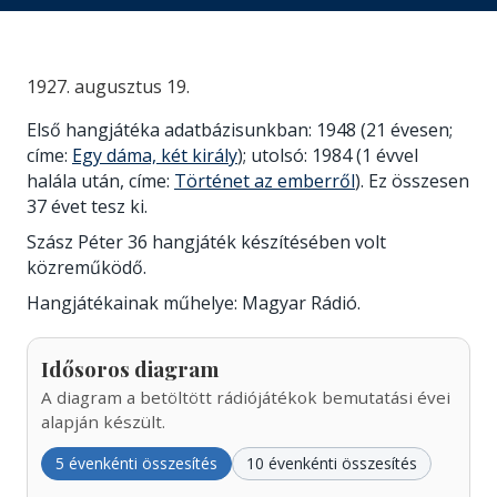
1927. augusztus 19.
Első hangjátéka adatbázisunkban: 1948 (21 évesen;
címe:
Egy dáma, két király
); utolsó: 1984 (1 évvel
halála után, címe:
Történet az emberről
). Ez összesen
37 évet tesz ki.
Szász Péter 36 hangjáték készítésében volt
közreműködő.
Hangjátékainak műhelye: Magyar Rádió.
Idősoros diagram
A diagram a betöltött rádiójátékok bemutatási évei
alapján készült.
5 évenkénti összesítés
10 évenkénti összesítés