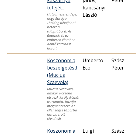
kaszárnya
János,
Péter
tetejét…
Rapcsányi
László
Hatvan esztendeje,
hogy Európa
„boldog békéjébe”
betört a
világháború. Az
államok és az
emberek életében
döntő változást
hozott
Köszönöm a
Umberto
Szász
beszélgetést!
Eco
Péter
(Mucius
Scaevola)
Mucius Scaevola,
amikor Porsena
etruszk király Rómát
ostromota, hazája
megmentésére az
ellenséges táborba
hatolt, s ott
tévedésb
Köszönöm a
Luigi
Szász