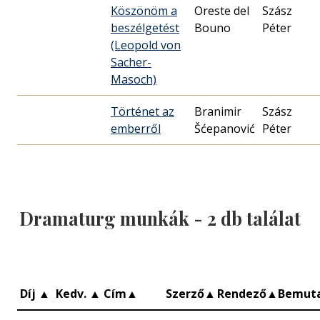
Köszönöm a
Oreste del
Szász
beszélgetést
Bouno
Péter
(Leopold von
Sacher-
Masoch)
Történet az
Branimir
Szász
emberről
Šćepanović
Péter
Dramaturg munkák -
2
db találat
Díj
▲
Kedv.
▲
Cím
▲
Szerző
▲
Rendező
▲
Bemut