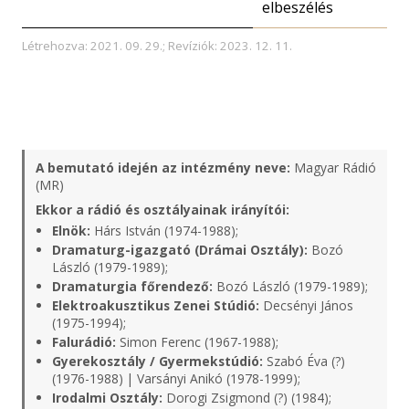
elbeszélés
Létrehozva: 2021. 09. 29.; Revíziók: 2023. 12. 11.
A bemutató idején az intézmény neve:
Magyar Rádió
(MR)
Ekkor a rádió és osztályainak irányítói:
Elnök:
Hárs István (1974-1988);
Dramaturg-igazgató (Drámai Osztály):
Bozó
László (1979-1989);
Dramaturgia főrendező:
Bozó László (1979-1989);
Elektroakusztikus Zenei Stúdió:
Decsényi János
(1975-1994);
Falurádió:
Simon Ferenc (1967-1988);
Gyerekosztály / Gyermekstúdió:
Szabó Éva (?)
(1976-1988) | Varsányi Anikó (1978-1999);
Irodalmi Osztály:
Dorogi Zsigmond (?) (1984);