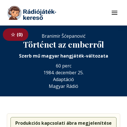
Tovább a navigációhoz
Tovább a tartalomhoz
Menü
0
Branimir Šćepanović
Történet az emberről
Szerb mű magyar hangjáték-változata
60 perc
1984. december 25.
Adaptáció
Magyar Rádió
Produkciós kapcsolati ábra megjelenítése