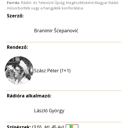
Forrás:
Rádió- és Televízió Újság; Kiegészítésként Magyar Rádió
műsorboríték vagy a hangjáték konferálása
Szerző:
Branimir Šćepanović
Rendező:
Szász Péter (†+1)
Rádióra alkalmazó:
László György
Színészek:
(3 fő, átl. 45 év)