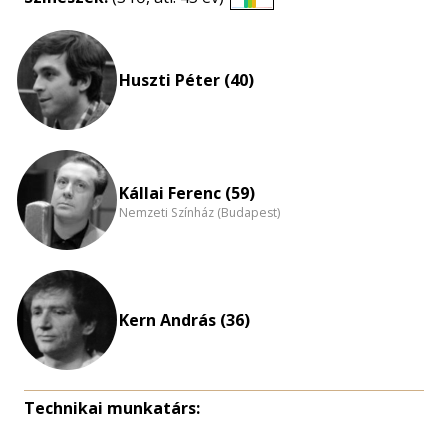
Életkori
eloszlás
nagyítása
Huszti Péter (40)
Kállai Ferenc (59)
Nemzeti Színház (Budapest)
Kern András (36)
Technikai munkatárs: