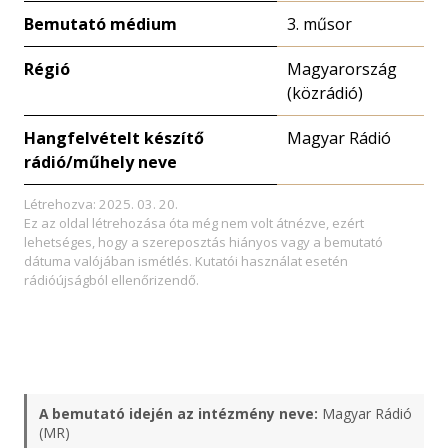
Bemutató médium
3. műsor
Régió
Magyarország
(közrádió)
Hangfelvételt készítő
Magyar Rádió
rádió/műhely neve
Létrehozva: 2025. 03. 20.
Ez az oldal létrehozása óta még nem volt átnézve, ezért
lehetséges, hogy a szereposztás hiányos vagy a bemutató
dátuma valójában ismétlés. Kutatói használat esetén
rádióújságból ellenőrizendő.
A bemutató idején az intézmény neve:
Magyar Rádió
(MR)