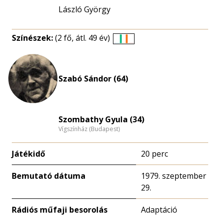
László György
Színészek:
(2 fő, átl. 49 év)
Életkori
eloszlás
nagyítása
Szabó Sándor (64)
Szombathy Gyula (34)
Vígszínház (Budapest)
Játékidő
20 perc
Bemutató dátuma
1979. szeptember
29.
Rádiós műfaji besorolás
Adaptáció