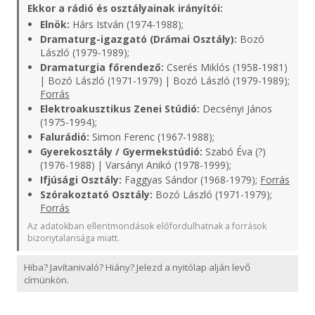
Ekkor a rádió és osztályainak irányítói:
Elnök:
Hárs István (1974-1988);
Dramaturg-igazgató (Drámai Osztály):
Bozó
László (1979-1989);
Dramaturgia főrendező:
Cserés Miklós (1958-1981)
| Bozó László (1971-1979) | Bozó László (1979-1989);
Forrás
Elektroakusztikus Zenei Stúdió:
Decsényi János
(1975-1994);
Falurádió:
Simon Ferenc (1967-1988);
Gyerekosztály / Gyermekstúdió:
Szabó Éva (?)
(1976-1988) | Varsányi Anikó (1978-1999);
Ifjúsági Osztály:
Faggyas Sándor (1968-1979);
Forrás
Szórakoztató Osztály:
Bozó László (1971-1979);
Forrás
Az adatokban ellentmondások előfordulhatnak a források
bizonytalansága miatt.
Hiba? Javítanivaló? Hiány? Jelezd a nyitólap alján levő
címünkön.