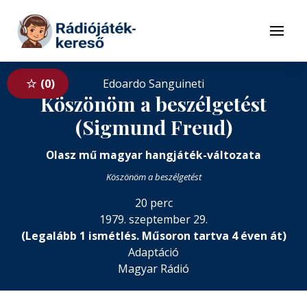
Tovább a navigációhoz
Tovább a tartalomhoz
Menü
0
Edoardo Sanguineti
Köszönöm a beszélgetést
(Sigmund Freud)
Olasz mű magyar hangjáték-változata
Köszönöm a beszélgetést
20 perc
1979. szeptember 29.
(Legalább 1 ismétlés. Műsoron tartva 4 éven át)
Adaptáció
Magyar Rádió