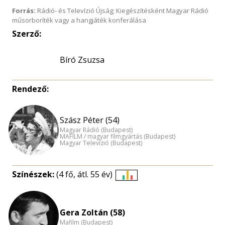
Forrás:
Rádió- és Televízió Újság; Kiegészítésként Magyar Rádió
műsorboríték vagy a hangjáték konferálása
Szerző:
Bíró Zsuzsa
Rendező:
Szász Péter (54)
Magyar Rádió (Budapest)
MAFILM / magyar filmgyártás (Budapest)
Magyar Televízió (Budapest)
Színészek:
(4 fő, átl. 55 év)
Életkori
eloszlás
nagyítása
Gera Zoltán (58)
Mafilm (Budapest)