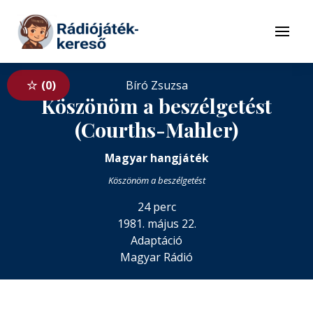
Tovább a navigációhoz
Tovább a tartalomhoz
Menü
0
Bíró Zsuzsa
Köszönöm a beszélgetést
(Courths-Mahler)
Magyar hangjáték
Köszönöm a beszélgetést
24 perc
1981. május 22.
Adaptáció
Magyar Rádió