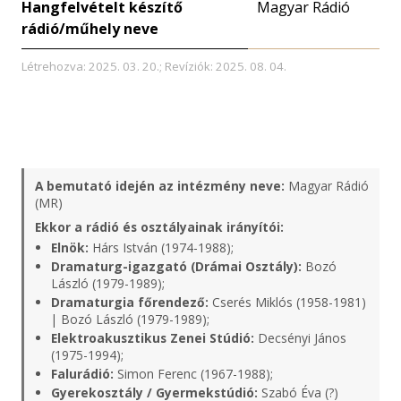
Hangfelvételt készítő
Magyar Rádió
rádió/műhely neve
Létrehozva: 2025. 03. 20.; Revíziók: 2025. 08. 04.
A bemutató idején az intézmény neve:
Magyar Rádió
(MR)
Ekkor a rádió és osztályainak irányítói:
Elnök:
Hárs István (1974-1988);
Dramaturg-igazgató (Drámai Osztály):
Bozó
László (1979-1989);
Dramaturgia főrendező:
Cserés Miklós (1958-1981)
| Bozó László (1979-1989);
Elektroakusztikus Zenei Stúdió:
Decsényi János
(1975-1994);
Falurádió:
Simon Ferenc (1967-1988);
Gyerekosztály / Gyermekstúdió:
Szabó Éva (?)