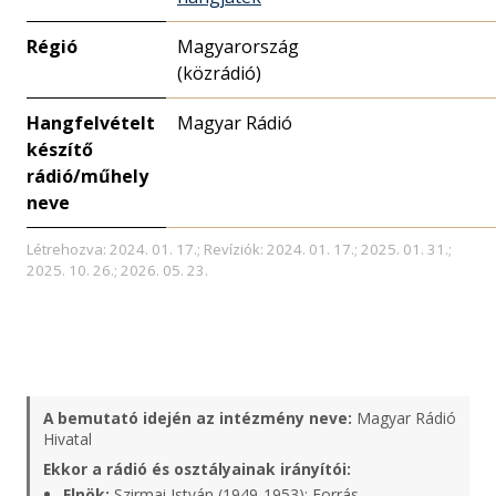
Régió
Magyarország
(közrádió)
Hangfelvételt
Magyar Rádió
készítő
rádió/műhely
neve
Létrehozva: 2024. 01. 17.; Revíziók: 2024. 01. 17.; 2025. 01. 31.;
2025. 10. 26.; 2026. 05. 23.
A bemutató idején az intézmény neve:
Magyar Rádió
Hivatal
Ekkor a rádió és osztályainak irányítói:
Elnök:
Szirmai István (1949-1953);
Forrás