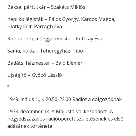
Baksa, párttitkár – Szakács Miklós
népi kollégisták – Pálos György, Kardos Magda,
Hlatky Edit, Parragh Éva
Konok Teri, műegyetemista – Ruttkay Éva
Samu, kukta – Fehéregyházi Tibor
Badács, házmester – Baló Elemér
Ujságíró – Győző László
”
1949. május 1., K 20.50-22.00 Rádiót a dolgozóknak
1974. december 14. A Májusfá-val kezdődött.. A
negyedszázados rádióoperett születésének és első
adásának története