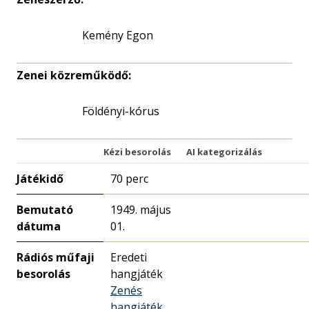
Kemény Egon
Zenei közreműködő:
Földényi-kórus
Kézi besorolás
AI kategorizálás
Játékidő
70 perc
Bemutató
1949. május
dátuma
01.
Rádiós műfaji
Eredeti
besorolás
hangjáték
Zenés
hangjáték