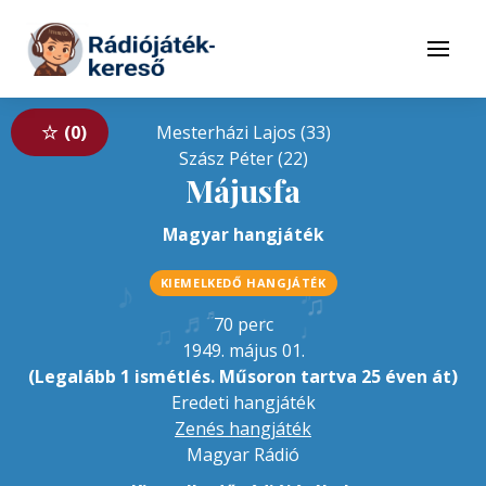
Tovább a navigációhoz
Tovább a tartalomhoz
Menü
0
Mesterházi Lajos (33)
Szász Péter (22)
Májusfa
Magyar hangjáték
♪
♪
KIEMELKEDŐ HANGJÁTÉK
♫
♬
♬
♪
70 perc
♩
♫
1949. május 01.
(Legalább 1 ismétlés. Műsoron tartva 25 éven át)
Eredeti hangjáték
Zenés hangjáték
Magyar Rádió