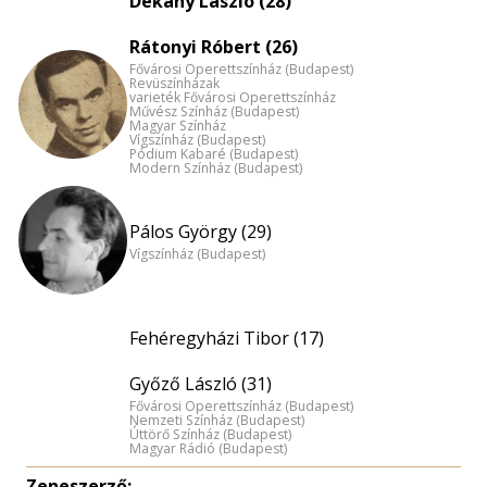
Dékány László (28)
Rátonyi Róbert (26)
Fővárosi Operettszínház (Budapest)
Revüszínházak
varieték Fővárosi Operettszínház
Művész Színház (Budapest)
Magyar Színház
Vígszínház (Budapest)
Pódium Kabaré (Budapest)
Modern Színház (Budapest)
Pálos György (29)
Vígszínház (Budapest)
Fehéregyházi Tibor (17)
Győző László (31)
Fővárosi Operettszínház (Budapest)
Nemzeti Színház (Budapest)
Úttörő Színház (Budapest)
Magyar Rádió (Budapest)
Zeneszerző: