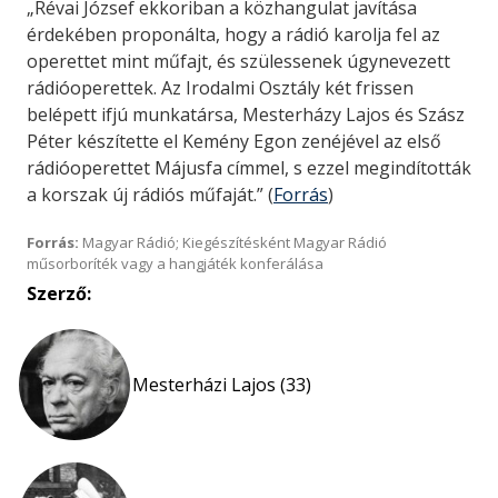
„Révai József ekkoriban a közhangulat javítása
érdekében proponálta, hogy a rádió karolja fel az
operettet mint műfajt, és szülessenek úgynevezett
rádióoperettek. Az Irodalmi Osztály két frissen
belépett ifjú munkatársa, Mesterházy Lajos és Szász
Péter készítette el Kemény Egon zenéjével az első
rádióoperettet Májusfa címmel, s ezzel megindították
a korszak új rádiós műfaját.” (
Forrás
)
Forrás:
Magyar Rádió; Kiegészítésként Magyar Rádió
műsorboríték vagy a hangjáték konferálása
Szerző:
Mesterházi Lajos (33)