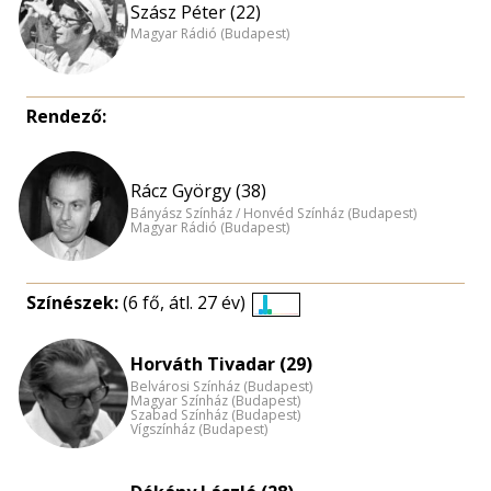
Szász Péter (22)
Magyar Rádió (Budapest)
Rendező:
Rácz György (38)
Bányász Színház / Honvéd Színház (Budapest)
Magyar Rádió (Budapest)
Színészek:
(6 fő, átl. 27 év)
Életkori
eloszlás
Horváth Tivadar (29)
nagyítása
Belvárosi Színház (Budapest)
Magyar Színház (Budapest)
Szabad Színház (Budapest)
Vígszínház (Budapest)